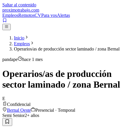
Saltar al contenido
proximotrabajo
.com
Empleos
Remotos
CV
Para vos
Alertas
Inicio
Empleos
Operarios/as de producción sector laminado / zona Bernal
pandape
hace 1 mes
Operarios/as de producción
sector laminado / zona Bernal
E
Confidencial
Bernal Oeste
Presencial · Temporal
Semi Senior
2
+ años