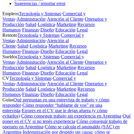
Sugerencias / reportar error
Empleos
Tecnología y Sistemas
·
Comercial y
Ventas
·
Administración
·
Atención al Cliente
·
Operarios y
Producción
·
Salud
·
Logística
·
Marketing
·
Recursos
Humanos
·
Finanzas
·
Diseño
·
Educación
·
Legal
Remoto
Tecnología y Sistemas
·
Comercial y
Ventas
·
Administración
·
Atención al
Cliente
·
Salud
·
Logística
·
Marketing
·
Recursos
Humanos
·
Finanzas
·
Diseño
·
Educación
·
Legal
Sueldos
Tecnología y Sistemas
·
Comercial y
Ventas
·
Administración
·
Atención al Cliente
·
Operarios y
Producción
·
Salud
·
Logística
·
Marketing
·
Recursos
Humanos
·
Finanzas
·
Diseño
·
Educación
·
Legal
CV
Tecnología y Sistemas
·
Comercial y
Ventas
·
Administración
·
Atención al Cliente
·
Operarios y
Producción
·
Salud
·
Logística
·
Marketing
·
Recursos
Humanos
·
Finanzas
·
Diseño
·
Educación
·
Legal
Guías
Qué preguntan en una entrevista de trabajo y cómo
responder
·
Cómo responder “hablame de vos” en una
entrevista
·
Errores en el CV que te dejan afuera (y cómo
evitarlos)
·
Cómo conseguir trabajo sin experiencia en Argentina
·
Qué
poner en el CV si no tenés experiencia
·
Cómo conseguir trabajo de
operario en Argentina
·
Cómo se calcula el aguinaldo (SAC) en
Argentina
·
Indemnización por despido sin causa: cómo se