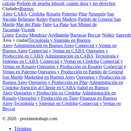
calcula
·
Período de prueba laboral: cuánto dura y tus derechos
Ciudades
Buenos
Aires
·
CABA
·
Córdoba
·
Rosario
·
Palermo
·
Pilar
·
Neuquén
·
San
Nicolás
·
Belgrano
·
Retiro
·
Puerto Madero
·
Partido de General San
Martín
·
Mar del Plata
·
Tigre
·
La Plata
·
San Miguel de
Tucumán
·
Vicente
López
·
Ezeiza
·
Mendoza
·
Avellaneda
·
Barracas
·
Beccar
·
Núñez
·
Saavedr
Área × ciudad
Tecnología y Sistemas en Buenos
Aires
·
Administración en Buenos Aires
·
Comercial y Ventas en
Buenos Aires
·
Comercial y Ventas en CABA
·
Operarios y
Producción en CABA
·
Administración en CABA
·
Tecnología y
Sistemas en CABA
·
Comercial y Ventas en Córdoba
·
Comercial y
Ventas en Rosario
·
Operarios y Producción en Rosario
·
Comercial y
Ventas en Palermo
·
Operarios y Producción en Partido de General
San Martín
·
Marketing en Buenos Aires
·
Operarios y Producción en
Buenos Aires
·
Operarios y Producción en Pilar
·
Administración en
Córdoba
·
Atención al Cliente en CABA
·
Salud en Buenos
Aires
·
Operarios y Producción en Córdoba
·
Administración en
Rosario
·
Operarios y Producción en Tigre
·
Finanzas en Buenos
Aires
·
Tecnología y Sistemas en Córdoba
·
Comercial y Ventas en
Beccar
© 2026 · proximotrabajo.com
Términos