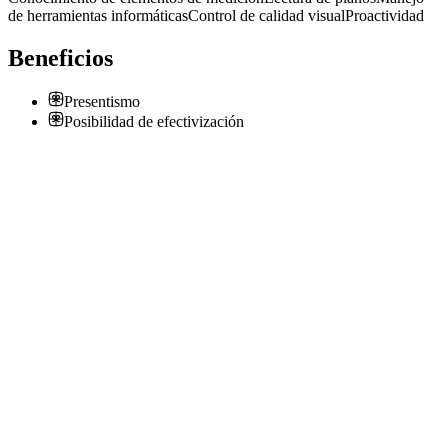
de herramientas informáticas
Control de calidad visual
Proactividad
Beneficios
Presentismo
Posibilidad de efectivización
Operario para Laminacion
Dos Argentina
· Munro
Presencial
·
hace 1 año
Presencial
Sin sueldo
hace 1 año