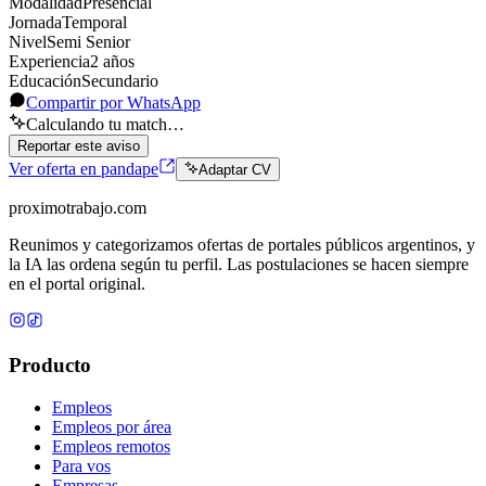
Modalidad
Presencial
Jornada
Temporal
Nivel
Semi Senior
Experiencia
2
año
s
Educación
Secundario
Compartir por WhatsApp
Calculando tu match…
Reportar este aviso
Ver oferta en pandape
Adaptar CV
proximotrabajo
.com
Reunimos y categorizamos ofertas de portales públicos argentinos, y
la IA las ordena según tu perfil. Las postulaciones se hacen siempre
en el portal original.
Producto
Empleos
Empleos por área
Empleos remotos
Para vos
Empresas