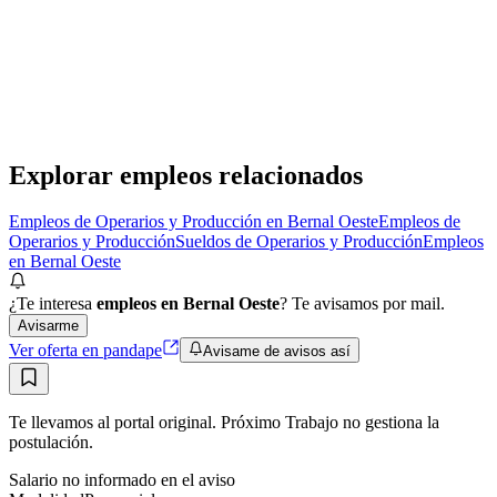
Operario/a de limpieza zona Bernal
Grupo Gestión
· Bernal Oeste
Presencial
·
hace 24 días
Presencial
Sin sueldo
hace 24 días
Explorar empleos relacionados
Empleos de Operarios y Producción en Bernal Oeste
Empleos de
Operarios y Producción
Sueldos de Operarios y Producción
Empleos
en Bernal Oeste
¿Te interesa
empleos en Bernal Oeste
? Te avisamos por mail.
Avisarme
Ver oferta en pandape
Avisame de avisos así
Te llevamos al portal original. Próximo Trabajo no gestiona la
postulación.
Salario no informado en el aviso