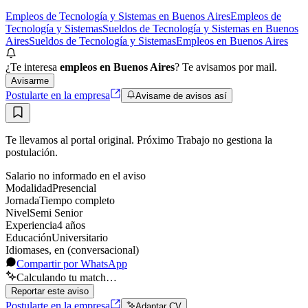
Empleos de Tecnología y Sistemas en Buenos Aires
Empleos de
Tecnología y Sistemas
Sueldos de Tecnología y Sistemas en Buenos
Aires
Sueldos de Tecnología y Sistemas
Empleos en Buenos Aires
¿Te interesa
empleos en Buenos Aires
? Te avisamos por mail.
Avisarme
Postularte en la empresa
Avisame de avisos así
Te llevamos al portal original. Próximo Trabajo no gestiona la
postulación.
Salario no informado en el aviso
Modalidad
Presencial
Jornada
Tiempo completo
Nivel
Semi Senior
Experiencia
4
año
s
Educación
Universitario
Idiomas
es, en (conversacional)
Compartir por WhatsApp
Calculando tu match…
Reportar este aviso
Postularte en la empresa
Adaptar CV