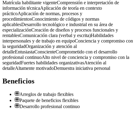
Matrícula habilitante vigente
Comprensión e interpretación de
información técnica
Aplicación de teoría en contexto
práctico
Aplicación de normas, procesos y
procedimientos
Conocimiento de códigos y normas
aplicables
Desarrollo tecnológico e industrial en su área de
especialización
Creación de diseños y procesos funcionales y
rentables
Comunicación clara (verbal y escrita)
Habilidades
interpersonales y de trabajo en equipo
Conciencia y compromiso con
la seguridad
Organización y atención al
detalle
Entusiasta
Consciente
Comprometido con el desarrollo
profesional continuo
Alto nivel de conciencia y compromiso con la
seguridad
Fuertes habilidades organizativas
Atención al
detalle
Altamente motivado
Demuestra iniciativa personal
Beneficios
Arreglos de trabajo flexibles
Paquete de beneficios flexibles
Desarrollo profesional continuo