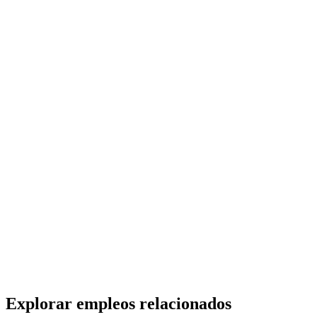
AP
Técnico de Servicio de Campo
Reciente
Anton Paar
· Buenos Aires
Presencial
·
hace 23 horas
Presencial
Sin sueldo
hace 23 horas
AP
Field Service Technician
Reciente
Anton Paar
· Buenos Aires
Presencial
·
hace 23 horas
Presencial
Sin sueldo
hace 23 horas
Explorar empleos relacionados