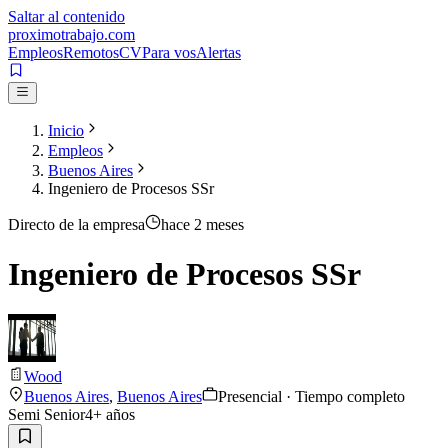
Saltar al contenido
proximotrabajo
.com
Empleos
Remotos
CV
Para vos
Alertas
Inicio
Empleos
Buenos Aires
Ingeniero de Procesos SSr
Directo de la empresa
hace 2 meses
Ingeniero de Procesos SSr
Wood
Buenos Aires
,
Buenos Aires
Presencial · Tiempo completo
Semi Senior
4
+ años