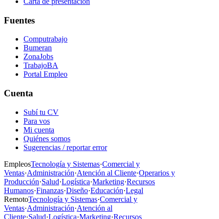
Carta de presentación
Fuentes
Computrabajo
Bumeran
ZonaJobs
TrabajoBA
Portal Empleo
Cuenta
Subí tu CV
Para vos
Mi cuenta
Quiénes somos
Sugerencias / reportar error
Empleos
Tecnología y Sistemas
·
Comercial y
Ventas
·
Administración
·
Atención al Cliente
·
Operarios y
Producción
·
Salud
·
Logística
·
Marketing
·
Recursos
Humanos
·
Finanzas
·
Diseño
·
Educación
·
Legal
Remoto
Tecnología y Sistemas
·
Comercial y
Ventas
·
Administración
·
Atención al
Cliente
·
Salud
·
Logística
·
Marketing
·
Recursos