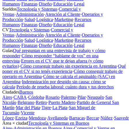
Humanos
·
Finanzas
·
Diseño
·
Educación
·
Legal
Sueldos
Tecnología y Sistemas
·
Comercial y
Ventas
·
Administración
·
Atención al Cliente
·
Operarios y
Producción
·
Salud
·
Logística
·
Marketing
·
Recursos
Humanos
·
Finanzas
·
Diseño
·
Educación
·
Legal
CV
Tecnología y Sistemas
·
Comercial y
Ventas
·
Administración
·
Atención al Cliente
·
Operarios y
Producción
·
Salud
·
Logística
·
Marketing
·
Recursos
Humanos
·
Finanzas
·
Diseño
·
Educación
·
Legal
Guías
Qué preguntan en una entrevista de trabajo y cómo
responder
·
Cómo responder “hablame de vos” en una
entrevista
·
Errores en el CV que te dejan afuera (y cómo
evitarlos)
·
Cómo conseguir trabajo sin experiencia en Argentina
·
Qué
poner en el CV si no tenés experiencia
·
Cómo conseguir trabajo de
operario en Argentina
·
Cómo se calcula el aguinaldo (SAC) en
Argentina
·
Indemnización por despido sin causa: cómo se
calcula
·
Período de prueba laboral: cuánto dura y tus derechos
Ciudades
Buenos
Aires
·
CABA
·
Córdoba
·
Rosario
·
Palermo
·
Pilar
·
Neuquén
·
San
Nicolás
·
Belgrano
·
Retiro
·
Puerto Madero
·
Partido de General San
Martín
·
Mar del Plata
·
Tigre
·
La Plata
·
San Miguel de
Tucumán
·
Vicente
López
·
Ezeiza
·
Mendoza
·
Avellaneda
·
Barracas
·
Beccar
·
Núñez
·
Saavedr
Área × ciudad
Tecnología y Sistemas en Buenos
Aires
·
Administración en Buenos Aires
·
Comercial y Ventas en