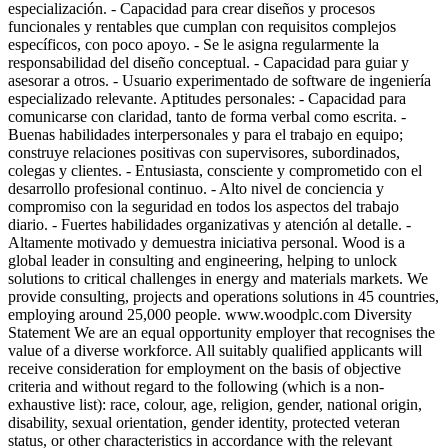
especialización. - Capacidad para crear diseños y procesos
funcionales y rentables que cumplan con requisitos complejos
específicos, con poco apoyo. - Se le asigna regularmente la
responsabilidad del diseño conceptual. - Capacidad para guiar y
asesorar a otros. - Usuario experimentado de software de ingeniería
especializado relevante. Aptitudes personales: - Capacidad para
comunicarse con claridad, tanto de forma verbal como escrita. -
Buenas habilidades interpersonales y para el trabajo en equipo;
construye relaciones positivas con supervisores, subordinados,
colegas y clientes. - Entusiasta, consciente y comprometido con el
desarrollo profesional continuo. - Alto nivel de conciencia y
compromiso con la seguridad en todos los aspectos del trabajo
diario. - Fuertes habilidades organizativas y atención al detalle. -
Altamente motivado y demuestra iniciativa personal. Wood is a
global leader in consulting and engineering, helping to unlock
solutions to critical challenges in energy and materials markets. We
provide consulting, projects and operations solutions in 45 countries,
employing around 25,000 people. www.woodplc.com Diversity
Statement We are an equal opportunity employer that recognises the
value of a diverse workforce. All suitably qualified applicants will
receive consideration for employment on the basis of objective
criteria and without regard to the following (which is a non-
exhaustive list): race, colour, age, religion, gender, national origin,
disability, sexual orientation, gender identity, protected veteran
status, or other characteristics in accordance with the relevant