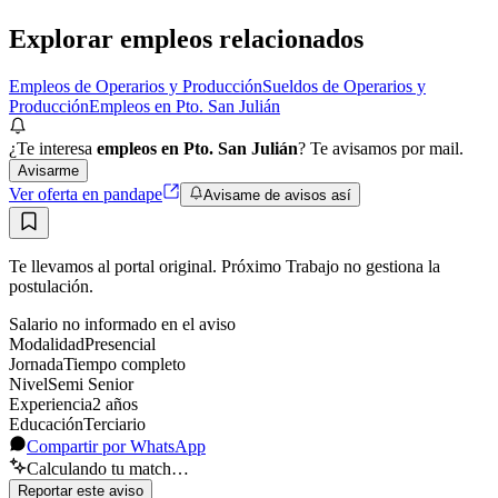
Presencial
Sin sueldo
hace 1 día
Explorar empleos relacionados
Empleos de Operarios y Producción
Sueldos de Operarios y
Producción
Empleos en Pto. San Julián
¿Te interesa
empleos en Pto. San Julián
? Te avisamos por mail.
Avisarme
Ver oferta en pandape
Avisame de avisos así
Te llevamos al portal original. Próximo Trabajo no gestiona la
postulación.
Salario no informado en el aviso
Modalidad
Presencial
Jornada
Tiempo completo
Nivel
Semi Senior
Experiencia
2
año
s
Educación
Terciario
Compartir por WhatsApp
Calculando tu match…
Reportar este aviso