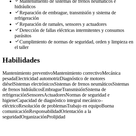
Mantenimiento de sistemas de frenos neumáticos e
hidráulicos
Reparación de embrague, transmisión y sistema de
refrigeración
Reparación de ramales, sensores y actuadores
Detección de fallas eléctricas intermitentes y consumos
parásitos
Cumplimiento de normas de seguridad, orden y limpieza en
el taller
Habilidades
Mantenimiento preventivo
Mantenimiento correctivo
Mecánica
pesada
Electricidad automotriz
Diagnóstico de motores
diésel
Sistemas electrónicos
Sistemas de frenos neumáticos
Sistemas
de frenos hidráulicos
Embrague
Transmisión
Sistema de
refrigeración
Sensores
Actuadores
Normas de seguridad e
higiene
Capacidad de diagnóstico integral mecánico–
eléctrico
Resolución de problemas
Trabajo en equipo
Buena
comunicación
Responsabilidad
Orientación a la
seguridad
Organización
Prolijidad