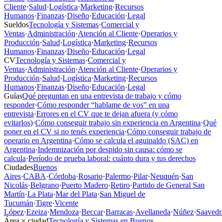
Cliente
·
Salud
·
Logística
·
Marketing
·
Recursos
Humanos
·
Finanzas
·
Diseño
·
Educación
·
Legal
Sueldos
Tecnología y Sistemas
·
Comercial y
Ventas
·
Administración
·
Atención al Cliente
·
Operarios y
Producción
·
Salud
·
Logística
·
Marketing
·
Recursos
Humanos
·
Finanzas
·
Diseño
·
Educación
·
Legal
CV
Tecnología y Sistemas
·
Comercial y
Ventas
·
Administración
·
Atención al Cliente
·
Operarios y
Producción
·
Salud
·
Logística
·
Marketing
·
Recursos
Humanos
·
Finanzas
·
Diseño
·
Educación
·
Legal
Guías
Qué preguntan en una entrevista de trabajo y cómo
responder
·
Cómo responder “hablame de vos” en una
entrevista
·
Errores en el CV que te dejan afuera (y cómo
evitarlos)
·
Cómo conseguir trabajo sin experiencia en Argentina
·
Qué
poner en el CV si no tenés experiencia
·
Cómo conseguir trabajo de
operario en Argentina
·
Cómo se calcula el aguinaldo (SAC) en
Argentina
·
Indemnización por despido sin causa: cómo se
calcula
·
Período de prueba laboral: cuánto dura y tus derechos
Ciudades
Buenos
Aires
·
CABA
·
Córdoba
·
Rosario
·
Palermo
·
Pilar
·
Neuquén
·
San
Nicolás
·
Belgrano
·
Puerto Madero
·
Retiro
·
Partido de General San
Martín
·
La Plata
·
Mar del Plata
·
San Miguel de
Tucumán
·
Tigre
·
Vicente
López
·
Ezeiza
·
Mendoza
·
Beccar
·
Barracas
·
Avellaneda
·
Núñez
·
Saavedr
Área × ciudad
Tecnología y Sistemas en Buenos