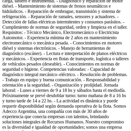
carga, tablero e instrumental. - Diagnóstico y reparación de motor
diésel. - Mantenimiento de sistemas de frenos neumáticos e
hidráulicos. - Reparación de embrague, transmisión y sistema de
refrigeración. - Reparación de ramales, sensores y actuadores. -
Detección de fallas eléctricas intermitentes y consumos parásitos. -
Cumplimiento de normas de seguridad, orden y limpieza en el taller.
Requisitos: - Técnico Mecánico, Electromecánico o Electricista
Automotor. - Experiencia mínima de 2 años en mantenimiento
electromecánico o mecánica pesada. - Conocimientos en motores
diésel y sistemas electrónicos. - Manejo de herramientas de
diagnóstico (escáner). - Lectura e interpretación de planos eléctricos
y mecánicos. - Experiencia en flotas de transporte, logística o talleres
de vehículos pesados (deseable). - Conocimientos en normas de
seguridad e higiene. Competencias valoradas: - Capacidad de
diagnóstico integral mecánico–eléctrico. - Resolución de problemas.
- Trabajo en equipo y buena comunicación. - Responsabilidad y
orientación a la seguridad. - Organización y prolijidad. Jornada
laboral: - Lunes a viernes de 9 a 18 hs y sábados hasta el mediodía.
Próximamente se prevé desdoblar turno: turno mañana de 8 a 16 hs
y turno tarde de 14 a 22 hs. - La actividad es dinámica y puede
requerir disponibilidad según demanda operativa de la flota. Somos
Adecco Argentina, una compañía con más de 30 años de
experiencia que conecta empresas con talentos, brindando
soluciones integrales de Recursos Humanos. Nuestro compromiso
es la diversidad e igualdad de oportunidades; somos una empresa