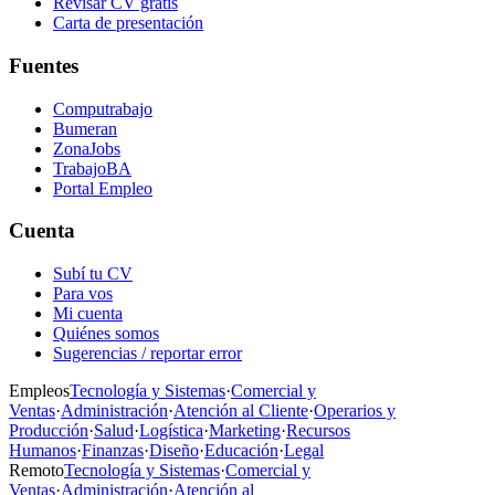
Revisar CV gratis
Carta de presentación
Fuentes
Computrabajo
Bumeran
ZonaJobs
TrabajoBA
Portal Empleo
Cuenta
Subí tu CV
Para vos
Mi cuenta
Quiénes somos
Sugerencias / reportar error
Empleos
Tecnología y Sistemas
·
Comercial y
Ventas
·
Administración
·
Atención al Cliente
·
Operarios y
Producción
·
Salud
·
Logística
·
Marketing
·
Recursos
Humanos
·
Finanzas
·
Diseño
·
Educación
·
Legal
Remoto
Tecnología y Sistemas
·
Comercial y
Ventas
·
Administración
·
Atención al