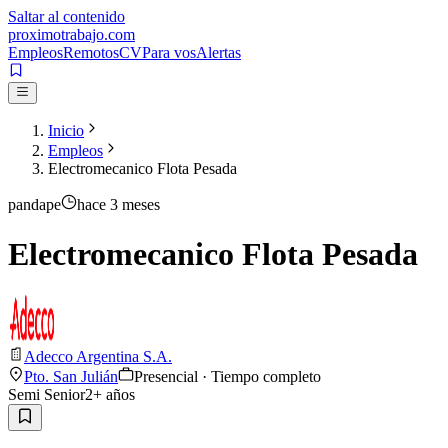
Saltar al contenido
proximotrabajo
.com
Empleos
Remotos
CV
Para vos
Alertas
Inicio
Empleos
Electromecanico Flota Pesada
pandape
hace 3 meses
Electromecanico Flota Pesada
Adecco Argentina S.A.
Pto. San Julián
Presencial · Tiempo completo
Semi Senior
2
+ años