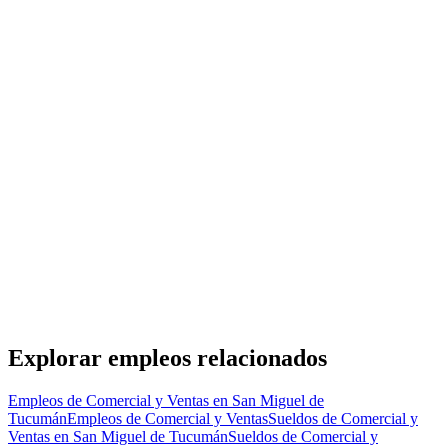
Jefe de ventas
Zielteck S.A.
· San Miguel de Tucumán
Presencial
·
hace 2 días
Presencial
Sin sueldo
hace 2 días
IE
Responsable de Equipo de Atención al Público
Importante empresa del sector financiero
· San Miguel de Tucumán
Presencial
·
hace 3 días
Presencial
Sin sueldo
hace 3 días
Explorar empleos relacionados
Empleos de Comercial y Ventas en San Miguel de
Tucumán
Empleos de Comercial y Ventas
Sueldos de Comercial y
Ventas en San Miguel de Tucumán
Sueldos de Comercial y