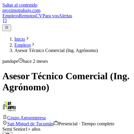
Saltar al contenido
proximotrabajo
.com
Empleos
Remotos
CV
Para vos
Alertas
Inicio
Empleos
Asesor Técnico Comercial (Ing. Agrónomo)
pandape
hace 2 meses
Asesor Técnico Comercial (Ing.
Agrónomo)
Grupo Agroempresa
San Miguel de Tucumán
Presencial · Tiempo completo
Semi Senior
1
+ años