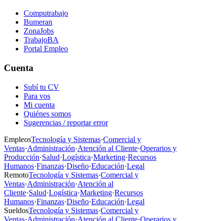
Computrabajo
Bumeran
ZonaJobs
TrabajoBA
Portal Empleo
Cuenta
Subí tu CV
Para vos
Mi cuenta
Quiénes somos
Sugerencias / reportar error
Empleos
Tecnología y Sistemas
·
Comercial y
Ventas
·
Administración
·
Atención al Cliente
·
Operarios y
Producción
·
Salud
·
Logística
·
Marketing
·
Recursos
Humanos
·
Finanzas
·
Diseño
·
Educación
·
Legal
Remoto
Tecnología y Sistemas
·
Comercial y
Ventas
·
Administración
·
Atención al
Cliente
·
Salud
·
Logística
·
Marketing
·
Recursos
Humanos
·
Finanzas
·
Diseño
·
Educación
·
Legal
Sueldos
Tecnología y Sistemas
·
Comercial y
Ventas
·
Administración
·
Atención al Cliente
·
Operarios y