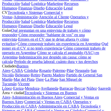
Producción
·
Salud
·
Logística
·
Marketing
·
Recursos
Humanos
·
Finanzas
·
Diseño
·
Educación
·
Legal
CV
Tecnología y Sistemas
·
Comercial y
Ventas
·
Administración
·
Atención al Cliente
·
Operarios y
Producción
·
Salud
·
Logística
·
Marketing
·
Recursos
Humanos
·
Finanzas
·
Diseño
·
Educación
·
Legal
Guías
Qué preguntan en una entrevista de trabajo y cómo
responder
·
Cómo responder “hablame de vos” en una
entrevista
·
Errores en el CV que te dejan afuera (y cómo
evitarlos)
·
Cómo conseguir trabajo sin experiencia en Argentina
·
Qué
poner en el CV si no tenés experiencia
·
Cómo conseguir trabajo de
operario en Argentina
·
Cómo se calcula el aguinaldo (SAC) en
Argentina
·
Indemnización por despido sin causa: cómo se
calcula
·
Período de prueba laboral: cuánto dura y tus derechos
Ciudades
Buenos
Aires
·
CABA
·
Córdoba
·
Rosario
·
Palermo
·
Pilar
·
Neuquén
·
San
Nicolás
·
Belgrano
·
Retiro
·
Puerto Madero
·
Partido de General San
Martín
·
Mar del Plata
·
Tigre
·
La Plata
·
San Miguel de
Tucumán
·
Vicente
López
·
Ezeiza
·
Mendoza
·
Avellaneda
·
Barracas
·
Beccar
·
Núñez
·
Saavedr
Área × ciudad
Tecnología y Sistemas en Buenos
Aires
·
Administración en Buenos Aires
·
Comercial y Ventas en
Buenos Aires
·
Comercial y Ventas en CABA
·
Operarios y
Producción en CABA
·
Administración en CABA
·
Tecnología y
Sistemas en CABA
·
Comercial y Ventas en Córdoba
·
Comercial y