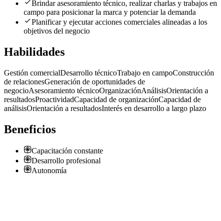
Brindar asesoramiento técnico, realizar charlas y trabajos en
campo para posicionar la marca y potenciar la demanda
Planificar y ejecutar acciones comerciales alineadas a los
objetivos del negocio
Habilidades
Gestión comercial
Desarrollo técnico
Trabajo en campo
Construcción
de relaciones
Generación de oportunidades de
negocio
Asesoramiento técnico
Organización
Análisis
Orientación a
resultados
Proactividad
Capacidad de organización
Capacidad de
análisis
Orientación a resultados
Interés en desarrollo a largo plazo
Beneficios
Capacitación constante
Desarrollo profesional
Autonomía