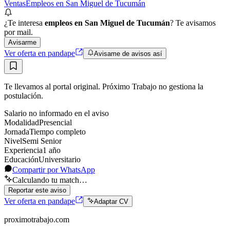
Ventas
Empleos en San Miguel de Tucumán
¿Te interesa
empleos en San Miguel de Tucumán
? Te avisamos
por mail.
Avisarme
Ver oferta en pandape
Avisame de avisos así
Te llevamos al portal original. Próximo Trabajo no gestiona la
postulación.
Salario no informado en el aviso
Modalidad
Presencial
Jornada
Tiempo completo
Nivel
Semi Senior
Experiencia
1
año
Educación
Universitario
Compartir por WhatsApp
Calculando tu match…
Reportar este aviso
Ver oferta en pandape
Adaptar CV
proximotrabajo
.com