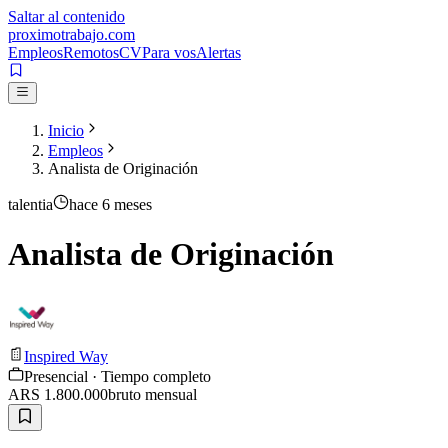
Saltar al contenido
proximotrabajo
.com
Empleos
Remotos
CV
Para vos
Alertas
Inicio
Empleos
Analista de Originación
talentia
hace 6 meses
Analista de Originación
Inspired Way
Presencial · Tiempo completo
ARS 1.800.000
bruto
mensual