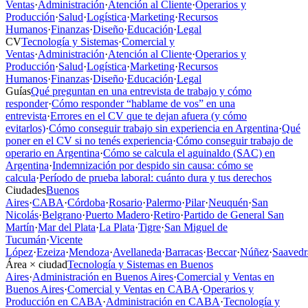
Ventas
·
Administración
·
Atención al Cliente
·
Operarios y
Producción
·
Salud
·
Logística
·
Marketing
·
Recursos
Humanos
·
Finanzas
·
Diseño
·
Educación
·
Legal
CV
Tecnología y Sistemas
·
Comercial y
Ventas
·
Administración
·
Atención al Cliente
·
Operarios y
Producción
·
Salud
·
Logística
·
Marketing
·
Recursos
Humanos
·
Finanzas
·
Diseño
·
Educación
·
Legal
Guías
Qué preguntan en una entrevista de trabajo y cómo
responder
·
Cómo responder “hablame de vos” en una
entrevista
·
Errores en el CV que te dejan afuera (y cómo
evitarlos)
·
Cómo conseguir trabajo sin experiencia en Argentina
·
Qué
poner en el CV si no tenés experiencia
·
Cómo conseguir trabajo de
operario en Argentina
·
Cómo se calcula el aguinaldo (SAC) en
Argentina
·
Indemnización por despido sin causa: cómo se
calcula
·
Período de prueba laboral: cuánto dura y tus derechos
Ciudades
Buenos
Aires
·
CABA
·
Córdoba
·
Rosario
·
Palermo
·
Pilar
·
Neuquén
·
San
Nicolás
·
Belgrano
·
Puerto Madero
·
Retiro
·
Partido de General San
Martín
·
Mar del Plata
·
La Plata
·
Tigre
·
San Miguel de
Tucumán
·
Vicente
López
·
Ezeiza
·
Mendoza
·
Avellaneda
·
Barracas
·
Beccar
·
Núñez
·
Saavedr
Área × ciudad
Tecnología y Sistemas en Buenos
Aires
·
Administración en Buenos Aires
·
Comercial y Ventas en
Buenos Aires
·
Comercial y Ventas en CABA
·
Operarios y
Producción en CABA
·
Administración en CABA
·
Tecnología y