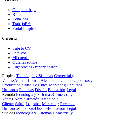
Computrabajo
Bumeran
ZonaJobs
TrabajoBA
Portal Empleo
Cuenta
Subí tu CV
Para vos
Mi cuenta
Quiénes somos
Sugerencias / reportar error
Empleos
Tecnología y Sistemas
·
Comercial y
Ventas
·
Administración
·
Atención al Cliente
·
Operarios y
Producción
·
Salud
·
Logística
·
Marketing
·
Recursos
Humanos
·
Finanzas
·
Diseño
·
Educación
·
Legal
Remoto
Tecnología y Sistemas
·
Comercial y
Ventas
·
Administración
·
Atención al
Cliente
·
Salud
·
Logística
·
Marketing
·
Recursos
Humanos
·
Finanzas
·
Diseño
·
Educación
·
Legal
Sueldos
Tecnología y Sistemas
·
Comercial y