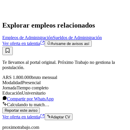
Presencial
·
hace 17 horas
Presencial
Sin sueldo
hace 17 horas
Explorar empleos relacionados
Empleos de Administración
Sueldos de Administración
Ver oferta en talentia
Avisame de avisos así
Te llevamos al portal original. Próximo Trabajo no gestiona la
postulación.
ARS 1.800.000
bruto
mensual
Modalidad
Presencial
Jornada
Tiempo completo
Educación
Universitario
Compartir por WhatsApp
Calculando tu match…
Reportar este aviso
Ver oferta en talentia
Adaptar CV
proximotrabajo
.com