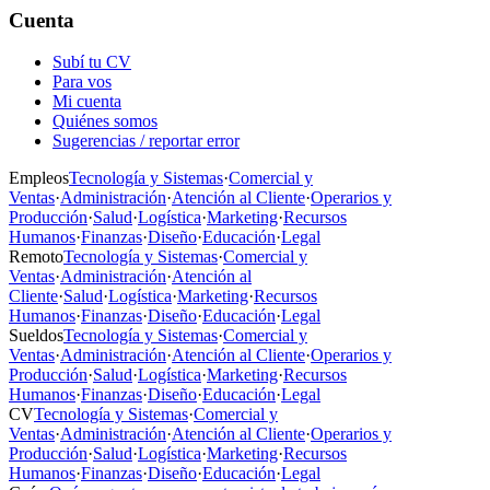
Cuenta
Subí tu CV
Para vos
Mi cuenta
Quiénes somos
Sugerencias / reportar error
Empleos
Tecnología y Sistemas
·
Comercial y
Ventas
·
Administración
·
Atención al Cliente
·
Operarios y
Producción
·
Salud
·
Logística
·
Marketing
·
Recursos
Humanos
·
Finanzas
·
Diseño
·
Educación
·
Legal
Remoto
Tecnología y Sistemas
·
Comercial y
Ventas
·
Administración
·
Atención al
Cliente
·
Salud
·
Logística
·
Marketing
·
Recursos
Humanos
·
Finanzas
·
Diseño
·
Educación
·
Legal
Sueldos
Tecnología y Sistemas
·
Comercial y
Ventas
·
Administración
·
Atención al Cliente
·
Operarios y
Producción
·
Salud
·
Logística
·
Marketing
·
Recursos
Humanos
·
Finanzas
·
Diseño
·
Educación
·
Legal
CV
Tecnología y Sistemas
·
Comercial y
Ventas
·
Administración
·
Atención al Cliente
·
Operarios y
Producción
·
Salud
·
Logística
·
Marketing
·
Recursos
Humanos
·
Finanzas
·
Diseño
·
Educación
·
Legal