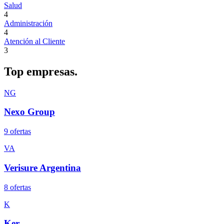
Salud
4
Administración
4
Atención al Cliente
3
Top
empresas.
NG
Nexo Group
9
oferta
s
VA
Verisure Argentina
8
oferta
s
K
Ker