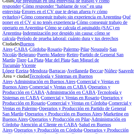
Guías
Qué preguntan en una entrevista de trabajo y cómo
responder
·
Cómo responder “hablame de vos” en una
entrevista
·
Errores en el CV que te dejan afuera (y cómo
evitarlos)
·
Cómo conseguir trabajo sin experiencia en Argentina
·
Qué
poner en el CV si no tenés experiencia
·
Cómo conseguir trabajo de
operario en Argentina
·
Cómo se calcula el aguinaldo (SAC) en
Argentina
·
Indemnización por despido sin causa: cómo se
calcula
·
Período de prueba laboral: cuánto dura y tus derechos
Ciudades
Buenos
Aires
·
CABA
·
Córdoba
·
Rosario
·
Palermo
·
Pilar
·
Neuquén
·
San
Nicolás
·
Belgrano
·
Puerto Madero
·
Retiro
·
Partido de General San
Martín
·
Tigre
·
La Plata
·
Mar del Plata
·
San Miguel de
Tucumán
·
Vicente
López
·
Ezeiza
·
Mendoza
·
Barracas
·
Avellaneda
·
Beccar
·
Núñez
·
Saavedr
Área × ciudad
Tecnología y Sistemas en Buenos
Aires
·
Administración en Buenos Aires
·
Comercial y Ventas en
Buenos Aires
·
Comercial y Ventas en CABA
·
Operarios y
Producción en CABA
·
Administración en CABA
·
Tecnología y
Sistemas en CABA
·
Comercial y Ventas en Rosario
·
Operarios y
Producción en Rosario
·
Comercial y Ventas en Córdoba
·
Comercial y
Ventas en Palermo
·
Operarios y Producción en Partido de General
San Martín
·
Operarios y Producción en Buenos Aires
·
Marketing en
Buenos Aires
·
Operarios y Producción en Pilar
·
Administración en
Córdoba
·
Atención al Cliente en CABA
·
Salud en Buenos
Aires
·
Operarios y Producción en Córdoba
·
Operarios y Producción