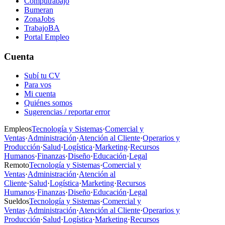
Computrabajo
Bumeran
ZonaJobs
TrabajoBA
Portal Empleo
Cuenta
Subí tu CV
Para vos
Mi cuenta
Quiénes somos
Sugerencias / reportar error
Empleos
Tecnología y Sistemas
·
Comercial y
Ventas
·
Administración
·
Atención al Cliente
·
Operarios y
Producción
·
Salud
·
Logística
·
Marketing
·
Recursos
Humanos
·
Finanzas
·
Diseño
·
Educación
·
Legal
Remoto
Tecnología y Sistemas
·
Comercial y
Ventas
·
Administración
·
Atención al
Cliente
·
Salud
·
Logística
·
Marketing
·
Recursos
Humanos
·
Finanzas
·
Diseño
·
Educación
·
Legal
Sueldos
Tecnología y Sistemas
·
Comercial y
Ventas
·
Administración
·
Atención al Cliente
·
Operarios y
Producción
·
Salud
·
Logística
·
Marketing
·
Recursos