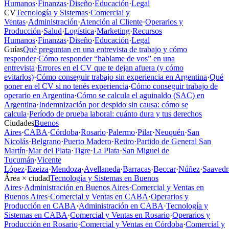
Humanos
·
Finanzas
·
Diseño
·
Educación
·
Legal
CV
Tecnología y Sistemas
·
Comercial y
Ventas
·
Administración
·
Atención al Cliente
·
Operarios y
Producción
·
Salud
·
Logística
·
Marketing
·
Recursos
Humanos
·
Finanzas
·
Diseño
·
Educación
·
Legal
Guías
Qué preguntan en una entrevista de trabajo y cómo
responder
·
Cómo responder “hablame de vos” en una
entrevista
·
Errores en el CV que te dejan afuera (y cómo
evitarlos)
·
Cómo conseguir trabajo sin experiencia en Argentina
·
Qué
poner en el CV si no tenés experiencia
·
Cómo conseguir trabajo de
operario en Argentina
·
Cómo se calcula el aguinaldo (SAC) en
Argentina
·
Indemnización por despido sin causa: cómo se
calcula
·
Período de prueba laboral: cuánto dura y tus derechos
Ciudades
Buenos
Aires
·
CABA
·
Córdoba
·
Rosario
·
Palermo
·
Pilar
·
Neuquén
·
San
Nicolás
·
Belgrano
·
Puerto Madero
·
Retiro
·
Partido de General San
Martín
·
Mar del Plata
·
Tigre
·
La Plata
·
San Miguel de
Tucumán
·
Vicente
López
·
Ezeiza
·
Mendoza
·
Avellaneda
·
Barracas
·
Beccar
·
Núñez
·
Saavedr
Área × ciudad
Tecnología y Sistemas en Buenos
Aires
·
Administración en Buenos Aires
·
Comercial y Ventas en
Buenos Aires
·
Comercial y Ventas en CABA
·
Operarios y
Producción en CABA
·
Administración en CABA
·
Tecnología y
Sistemas en CABA
·
Comercial y Ventas en Rosario
·
Operarios y
Producción en Rosario
·
Comercial y Ventas en Córdoba
·
Comercial y