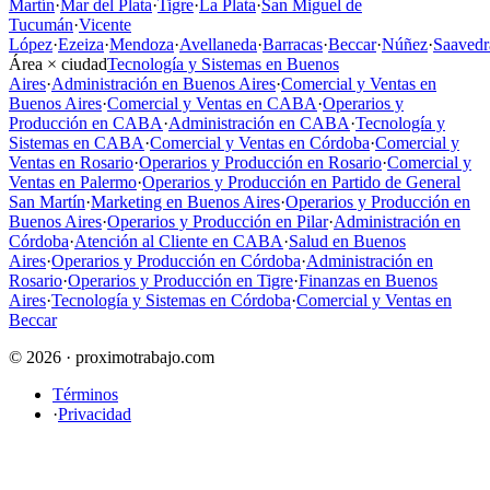
Martín
·
Mar del Plata
·
Tigre
·
La Plata
·
San Miguel de
Tucumán
·
Vicente
López
·
Ezeiza
·
Mendoza
·
Avellaneda
·
Barracas
·
Beccar
·
Núñez
·
Saavedr
Área × ciudad
Tecnología y Sistemas en Buenos
Aires
·
Administración en Buenos Aires
·
Comercial y Ventas en
Buenos Aires
·
Comercial y Ventas en CABA
·
Operarios y
Producción en CABA
·
Administración en CABA
·
Tecnología y
Sistemas en CABA
·
Comercial y Ventas en Córdoba
·
Comercial y
Ventas en Rosario
·
Operarios y Producción en Rosario
·
Comercial y
Ventas en Palermo
·
Operarios y Producción en Partido de General
San Martín
·
Marketing en Buenos Aires
·
Operarios y Producción en
Buenos Aires
·
Operarios y Producción en Pilar
·
Administración en
Córdoba
·
Atención al Cliente en CABA
·
Salud en Buenos
Aires
·
Operarios y Producción en Córdoba
·
Administración en
Rosario
·
Operarios y Producción en Tigre
·
Finanzas en Buenos
Aires
·
Tecnología y Sistemas en Córdoba
·
Comercial y Ventas en
Beccar
© 2026 · proximotrabajo.com
Términos
·
Privacidad