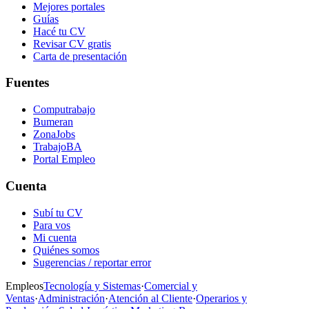
Mejores portales
Guías
Hacé tu CV
Revisar CV gratis
Carta de presentación
Fuentes
Computrabajo
Bumeran
ZonaJobs
TrabajoBA
Portal Empleo
Cuenta
Subí tu CV
Para vos
Mi cuenta
Quiénes somos
Sugerencias / reportar error
Empleos
Tecnología y Sistemas
·
Comercial y
Ventas
·
Administración
·
Atención al Cliente
·
Operarios y