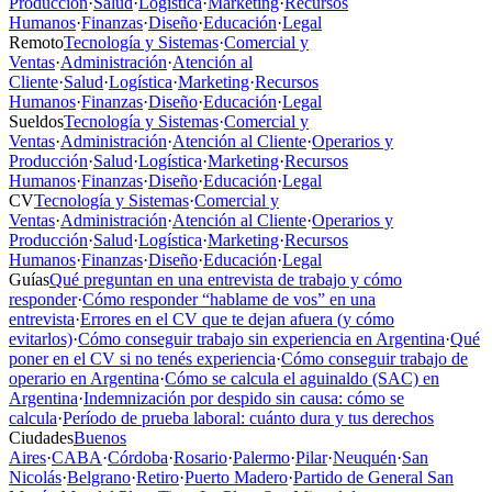
Producción
·
Salud
·
Logística
·
Marketing
·
Recursos
Humanos
·
Finanzas
·
Diseño
·
Educación
·
Legal
Remoto
Tecnología y Sistemas
·
Comercial y
Ventas
·
Administración
·
Atención al
Cliente
·
Salud
·
Logística
·
Marketing
·
Recursos
Humanos
·
Finanzas
·
Diseño
·
Educación
·
Legal
Sueldos
Tecnología y Sistemas
·
Comercial y
Ventas
·
Administración
·
Atención al Cliente
·
Operarios y
Producción
·
Salud
·
Logística
·
Marketing
·
Recursos
Humanos
·
Finanzas
·
Diseño
·
Educación
·
Legal
CV
Tecnología y Sistemas
·
Comercial y
Ventas
·
Administración
·
Atención al Cliente
·
Operarios y
Producción
·
Salud
·
Logística
·
Marketing
·
Recursos
Humanos
·
Finanzas
·
Diseño
·
Educación
·
Legal
Guías
Qué preguntan en una entrevista de trabajo y cómo
responder
·
Cómo responder “hablame de vos” en una
entrevista
·
Errores en el CV que te dejan afuera (y cómo
evitarlos)
·
Cómo conseguir trabajo sin experiencia en Argentina
·
Qué
poner en el CV si no tenés experiencia
·
Cómo conseguir trabajo de
operario en Argentina
·
Cómo se calcula el aguinaldo (SAC) en
Argentina
·
Indemnización por despido sin causa: cómo se
calcula
·
Período de prueba laboral: cuánto dura y tus derechos
Ciudades
Buenos
Aires
·
CABA
·
Córdoba
·
Rosario
·
Palermo
·
Pilar
·
Neuquén
·
San
Nicolás
·
Belgrano
·
Retiro
·
Puerto Madero
·
Partido de General San