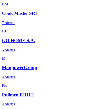
CM
Cook Master SRL
7
oferta
s
GH
GO HOME S.A.
5
oferta
s
M
ManpowerGroup
4
oferta
s
PR
Pullmen RRHH
4
oferta
s