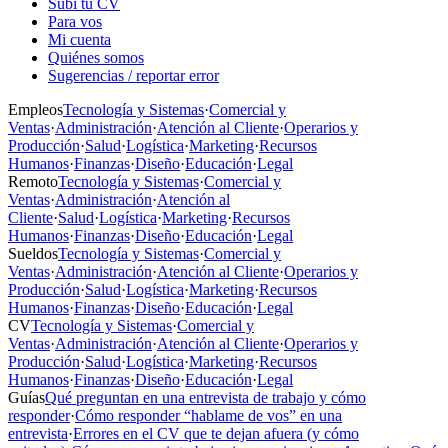
Subí tu CV
Para vos
Mi cuenta
Quiénes somos
Sugerencias / reportar error
Empleos
Tecnología y Sistemas
·
Comercial y
Ventas
·
Administración
·
Atención al Cliente
·
Operarios y
Producción
·
Salud
·
Logística
·
Marketing
·
Recursos
Humanos
·
Finanzas
·
Diseño
·
Educación
·
Legal
Remoto
Tecnología y Sistemas
·
Comercial y
Ventas
·
Administración
·
Atención al
Cliente
·
Salud
·
Logística
·
Marketing
·
Recursos
Humanos
·
Finanzas
·
Diseño
·
Educación
·
Legal
Sueldos
Tecnología y Sistemas
·
Comercial y
Ventas
·
Administración
·
Atención al Cliente
·
Operarios y
Producción
·
Salud
·
Logística
·
Marketing
·
Recursos
Humanos
·
Finanzas
·
Diseño
·
Educación
·
Legal
CV
Tecnología y Sistemas
·
Comercial y
Ventas
·
Administración
·
Atención al Cliente
·
Operarios y
Producción
·
Salud
·
Logística
·
Marketing
·
Recursos
Humanos
·
Finanzas
·
Diseño
·
Educación
·
Legal
Guías
Qué preguntan en una entrevista de trabajo y cómo
responder
·
Cómo responder “hablame de vos” en una
entrevista
·
Errores en el CV que te dejan afuera (y cómo