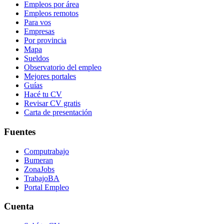
Empleos por área
Empleos remotos
Para vos
Empresas
Por provincia
Mapa
Sueldos
Observatorio del empleo
Mejores portales
Guías
Hacé tu CV
Revisar CV gratis
Carta de presentación
Fuentes
Computrabajo
Bumeran
ZonaJobs
TrabajoBA
Portal Empleo
Cuenta