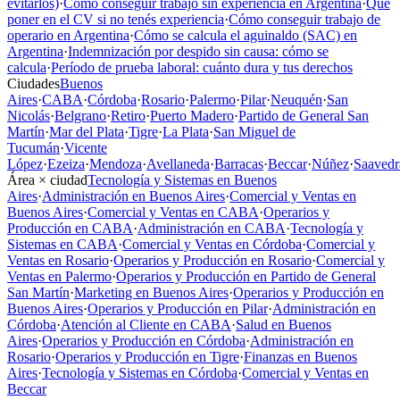
evitarlos)
·
Cómo conseguir trabajo sin experiencia en Argentina
·
Qué
poner en el CV si no tenés experiencia
·
Cómo conseguir trabajo de
operario en Argentina
·
Cómo se calcula el aguinaldo (SAC) en
Argentina
·
Indemnización por despido sin causa: cómo se
calcula
·
Período de prueba laboral: cuánto dura y tus derechos
Ciudades
Buenos
Aires
·
CABA
·
Córdoba
·
Rosario
·
Palermo
·
Pilar
·
Neuquén
·
San
Nicolás
·
Belgrano
·
Retiro
·
Puerto Madero
·
Partido de General San
Martín
·
Mar del Plata
·
Tigre
·
La Plata
·
San Miguel de
Tucumán
·
Vicente
López
·
Ezeiza
·
Mendoza
·
Avellaneda
·
Barracas
·
Beccar
·
Núñez
·
Saavedr
Área × ciudad
Tecnología y Sistemas en Buenos
Aires
·
Administración en Buenos Aires
·
Comercial y Ventas en
Buenos Aires
·
Comercial y Ventas en CABA
·
Operarios y
Producción en CABA
·
Administración en CABA
·
Tecnología y
Sistemas en CABA
·
Comercial y Ventas en Córdoba
·
Comercial y
Ventas en Rosario
·
Operarios y Producción en Rosario
·
Comercial y
Ventas en Palermo
·
Operarios y Producción en Partido de General
San Martín
·
Marketing en Buenos Aires
·
Operarios y Producción en
Buenos Aires
·
Operarios y Producción en Pilar
·
Administración en
Córdoba
·
Atención al Cliente en CABA
·
Salud en Buenos
Aires
·
Operarios y Producción en Córdoba
·
Administración en
Rosario
·
Operarios y Producción en Tigre
·
Finanzas en Buenos
Aires
·
Tecnología y Sistemas en Córdoba
·
Comercial y Ventas en
Beccar