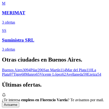
M
MERIMAT
3
oferta
s
SS
Suministra SRL
3
oferta
s
Otras ciudades en
Buenos Aires
.
Buenos Aires
3094
Pilar
206
San Martín
114
Mar del Plata
110
La
Plata
97
Tigre
68
Munro
65
Vicente López
62
Avellaneda
59
Ezeiza
54
Últimas
ofertas.
¿Te interesa
empleos en Florencio Varela
? Te avisamos por mail.
Avisarme