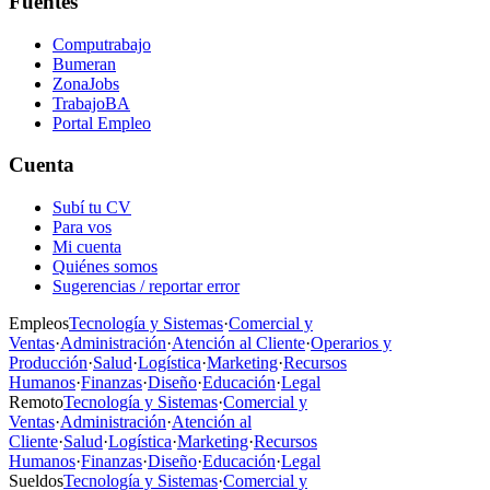
Fuentes
Computrabajo
Bumeran
ZonaJobs
TrabajoBA
Portal Empleo
Cuenta
Subí tu CV
Para vos
Mi cuenta
Quiénes somos
Sugerencias / reportar error
Empleos
Tecnología y Sistemas
·
Comercial y
Ventas
·
Administración
·
Atención al Cliente
·
Operarios y
Producción
·
Salud
·
Logística
·
Marketing
·
Recursos
Humanos
·
Finanzas
·
Diseño
·
Educación
·
Legal
Remoto
Tecnología y Sistemas
·
Comercial y
Ventas
·
Administración
·
Atención al
Cliente
·
Salud
·
Logística
·
Marketing
·
Recursos
Humanos
·
Finanzas
·
Diseño
·
Educación
·
Legal
Sueldos
Tecnología y Sistemas
·
Comercial y