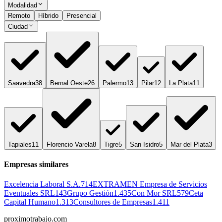
Modalidad
Remoto
Híbrido
Presencial
Ciudad
Saavedra
38
Bernal Oeste
26
Palermo
13
Pilar
12
La Plata
11
Tapiales
11
Florencio Varela
8
Tigre
5
San Isidro
5
Mar del Plata
3
Empresas similares
Excelencia Laboral S.A.
714
EXTRAMEN Empresa de Servicios
Eventuales SRL
143
Grupo Gestión
1.435
Con Mor SRL
579
Ceta
Capital Humano
1.313
Consultores de Empresas
1.411
proximotrabajo
.com