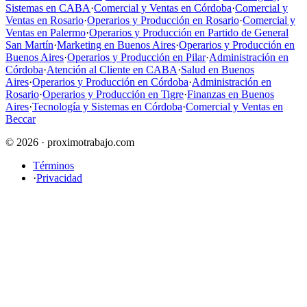
Sistemas en CABA
·
Comercial y Ventas en Córdoba
·
Comercial y
Ventas en Rosario
·
Operarios y Producción en Rosario
·
Comercial y
Ventas en Palermo
·
Operarios y Producción en Partido de General
San Martín
·
Marketing en Buenos Aires
·
Operarios y Producción en
Buenos Aires
·
Operarios y Producción en Pilar
·
Administración en
Córdoba
·
Atención al Cliente en CABA
·
Salud en Buenos
Aires
·
Operarios y Producción en Córdoba
·
Administración en
Rosario
·
Operarios y Producción en Tigre
·
Finanzas en Buenos
Aires
·
Tecnología y Sistemas en Córdoba
·
Comercial y Ventas en
Beccar
© 2026 · proximotrabajo.com
Términos
·
Privacidad