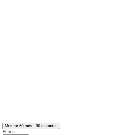
Presencial
·
hace 11 meses
Presencial
Sin sueldo
hace 11 meses
Soldador mig mag oxicorte tig
Bernal Oeste
Presencial
·
hace 11 meses
Presencial
Sin sueldo
hace 11 meses
Operario carga y descarga con exp. Autoelevador y
apiladora zona Tapiales mercado central
Tapiales
Presencial
·
hace 1 año
Presencial
Sin sueldo
hace 1 año
Ocultar vistos
Mostrar
60
más
·
90
restantes
Filtros