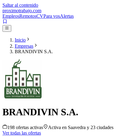
Saltar al contenido
proximotrabajo
.com
Empleos
Remotos
CV
Para vos
Alertas
Inicio
Empresas
BRANDIVIN S.A.
BRANDIVIN S.A.
198
oferta
s
activa
s
Activa en
Saavedra
y 23 ciudades
Ver todas las ofertas