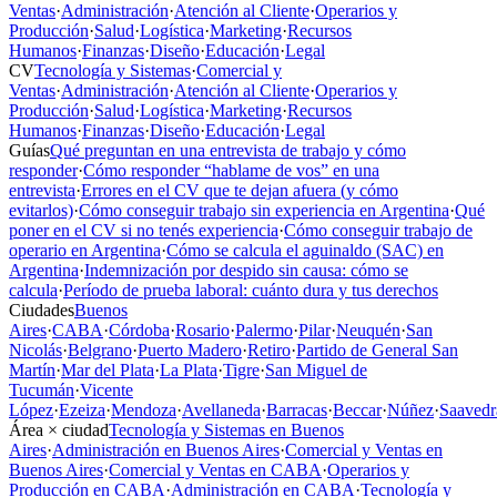
Ventas
·
Administración
·
Atención al Cliente
·
Operarios y
Producción
·
Salud
·
Logística
·
Marketing
·
Recursos
Humanos
·
Finanzas
·
Diseño
·
Educación
·
Legal
CV
Tecnología y Sistemas
·
Comercial y
Ventas
·
Administración
·
Atención al Cliente
·
Operarios y
Producción
·
Salud
·
Logística
·
Marketing
·
Recursos
Humanos
·
Finanzas
·
Diseño
·
Educación
·
Legal
Guías
Qué preguntan en una entrevista de trabajo y cómo
responder
·
Cómo responder “hablame de vos” en una
entrevista
·
Errores en el CV que te dejan afuera (y cómo
evitarlos)
·
Cómo conseguir trabajo sin experiencia en Argentina
·
Qué
poner en el CV si no tenés experiencia
·
Cómo conseguir trabajo de
operario en Argentina
·
Cómo se calcula el aguinaldo (SAC) en
Argentina
·
Indemnización por despido sin causa: cómo se
calcula
·
Período de prueba laboral: cuánto dura y tus derechos
Ciudades
Buenos
Aires
·
CABA
·
Córdoba
·
Rosario
·
Palermo
·
Pilar
·
Neuquén
·
San
Nicolás
·
Belgrano
·
Puerto Madero
·
Retiro
·
Partido de General San
Martín
·
Mar del Plata
·
La Plata
·
Tigre
·
San Miguel de
Tucumán
·
Vicente
López
·
Ezeiza
·
Mendoza
·
Avellaneda
·
Barracas
·
Beccar
·
Núñez
·
Saavedr
Área × ciudad
Tecnología y Sistemas en Buenos
Aires
·
Administración en Buenos Aires
·
Comercial y Ventas en
Buenos Aires
·
Comercial y Ventas en CABA
·
Operarios y
Producción en CABA
·
Administración en CABA
·
Tecnología y