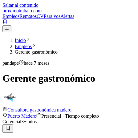
Saltar al contenido
proximotrabajo
.com
Empleos
Remotos
CV
Para vos
Alertas
Inicio
Empleos
Gerente gastronómico
pandape
hace 7 meses
Gerente gastronómico
Consultora gastronómica madero
Puerto Madero
Presencial · Tiempo completo
Gerencial
3
+ años