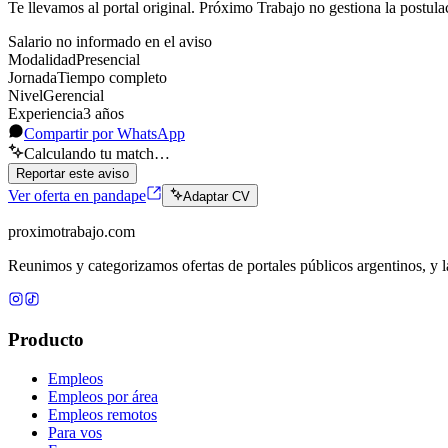
Te llevamos al portal original. Próximo Trabajo no gestiona la postula
Salario no informado en el aviso
Modalidad
Presencial
Jornada
Tiempo completo
Nivel
Gerencial
Experiencia
3
año
s
Compartir por WhatsApp
Calculando tu match…
Reportar este aviso
Ver oferta en pandape
Adaptar CV
proximotrabajo
.com
Reunimos y categorizamos ofertas de portales públicos argentinos, y la
Producto
Empleos
Empleos por área
Empleos remotos
Para vos