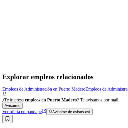
Presencial
Sin sueldo
hace 28 días
Analista de compras
Ceta Capital Humano
· Puerto Madero
Presencial
·
hace 28 días
Presencial
Sin sueldo
hace 28 días
Explorar empleos relacionados
Empleos de Administración en Puerto Madero
Empleos de Administra
¿Te interesa
empleos en Puerto Madero
? Te avisamos por mail.
Avisarme
Ver oferta en pandape
Avisame de avisos así