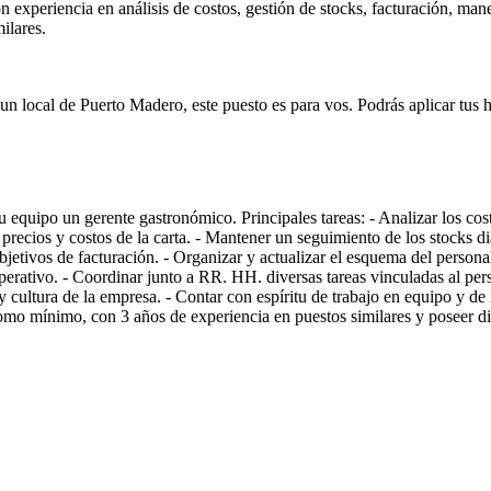
 experiencia en análisis de costos, gestión de stocks, facturación, m
ilares.
un local de Puerto Madero, este puesto es para vos. Podrás aplicar tus h
equipo un gerente gastronómico. Principales tareas: - Analizar los cost
ecios y costos de la carta. - Mantener un seguimiento de los stocks diari
etivos de facturación. - Organizar y actualizar el esquema del personal d
 operativo. - Coordinar junto a RR. HH. diversas tareas vinculadas al pers
 y cultura de la empresa. - Contar con espíritu de trabajo en equipo y de
mo mínimo, con 3 años de experiencia en puestos similares y poseer dis