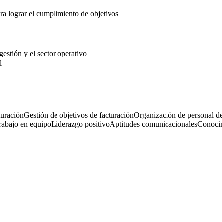
para lograr el cumplimiento de objetivos
gestión y el sector operativo
l
turación
Gestión de objetivos de facturación
Organización de personal de
rabajo en equipo
Liderazgo positivo
Aptitudes comunicacionales
Conocim