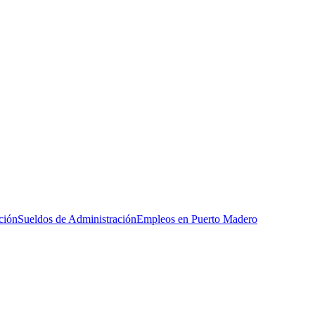
ción
Sueldos de Administración
Empleos en Puerto Madero