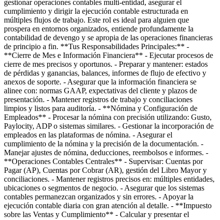
gestionar operaciones contables multi-entidad, asegurar el
cumplimiento y dirigir la ejecución contable estructurada en
múltiples flujos de trabajo. Este rol es ideal para alguien que
prospera en entornos organizados, entiende profundamente la
contabilidad de devengo y se apropia de las operaciones financieras
de principio a fin. **Tus Responsabilidades Principales:** -
**Cierre de Mes e Información Financiera** - Ejecutar procesos de
cierre de mes precisos y oportunos. - Preparar y mantener: estados
de pérdidas y ganancias, balances, informes de flujo de efectivo y
anexos de soporte. - Asegurar que la información financiera se
alinee con: normas GAAP, expectativas del cliente y plazos de
presentación. - Mantener registros de trabajo y conciliaciones
limpios y listos para auditoría. - **Nómina y Configuración de
Empleados** - Procesar la nómina con precisión utilizando: Gusto,
Paylocity, ADP o sistemas similares. - Gestionar la incorporación de
empleados en las plataformas de nómina. - Asegurar el
cumplimiento de la nómina y la precisión de la documentación. -
Manejar ajustes de nómina, deducciones, reembolsos e informes. -
**Operaciones Contables Centrales** - Supervisar: Cuentas por
Pagar (AP), Cuentas por Cobrar (AR), gestión del Libro Mayor y
conciliaciones. - Mantener registros precisos en: múltiples entidades,
ubicaciones o segmentos de negocio. - Asegurar que los sistemas
contables permanezcan organizados y sin errores. - Apoyar la
ejecución contable diaria con gran atención al detalle. - **Impuesto
sobre las Ventas y Cumplimiento** - Calcular y presentar el