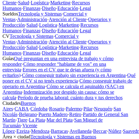
Cliente
·
Salud
·
Logística
·
Marketing
·
Recursos
Humanos
·
Finanzas
·
Diseño
·
Educación
·
Legal
Sueldos
Tecnología y Sistemas
·
Comercial y
Ventas
·
Administración
·
Atención al Cliente
·
Operarios y
Producción
·
Salud
·
Logística
·
Marketing
·
Recursos
Humanos
·
Finanzas
·
Diseño
·
Educación
·
Legal
CV
Tecnología y Sistemas
·
Comercial y
Ventas
·
Administración
·
Atención al Cliente
·
Operarios y
Producción
·
Salud
·
Logística
·
Marketing
·
Recursos
Humanos
·
Finanzas
·
Diseño
·
Educación
·
Legal
Guías
Qué preguntan en una entrevista de trabajo y cómo
responder
·
Cómo responder “hablame de vos” en una
entrevista
·
Errores en el CV que te dejan afuera (y cómo
evitarlos)
·
Cómo conseguir trabajo sin experiencia en Argentina
·
Qué
poner en el CV si no tenés experiencia
·
Cómo conseguir trabajo de
operario en Argentina
·
Cómo se calcula el aguinaldo (SAC) en
Argentina
·
Indemnización por despido sin causa: cómo se
calcula
·
Período de prueba laboral: cuánto dura y tus derechos
Ciudades
Buenos
Aires
·
CABA
·
Córdoba
·
Rosario
·
Palermo
·
Pilar
·
Neuquén
·
San
Nicolás
·
Belgrano
·
Puerto Madero
·
Retiro
·
Partido de General San
Martín
·
Tigre
·
La Plata
·
Mar del Plata
·
San Miguel de
Tucumán
·
Vicente
López
·
Ezeiza
·
Mendoza
·
Barracas
·
Avellaneda
·
Beccar
·
Núñez
·
Saavedr
Área × ciudad
Tecnología y Sistemas en Buenos