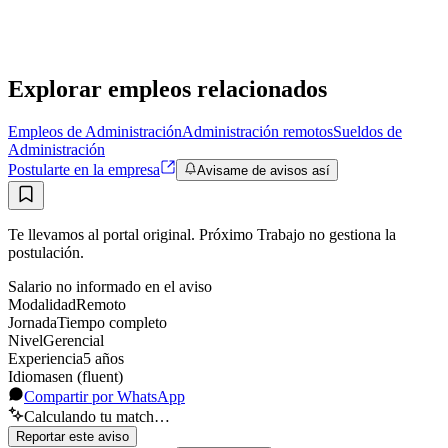
Remoto
·
hace 21 horas
Remoto
Sin sueldo
hace 21 horas
Explorar empleos relacionados
Empleos de Administración
Administración remotos
Sueldos de
Administración
Postularte en la empresa
Avisame de avisos así
Te llevamos al portal original. Próximo Trabajo no gestiona la
postulación.
Salario no informado en el aviso
Modalidad
Remoto
Jornada
Tiempo completo
Nivel
Gerencial
Experiencia
5
año
s
Idiomas
en (fluent)
Compartir por WhatsApp
Calculando tu match…
Reportar este aviso