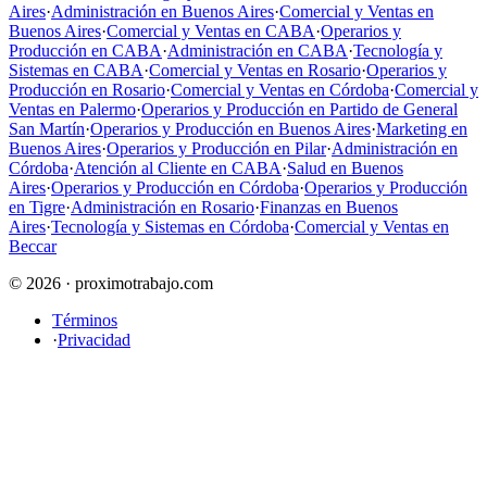
Aires
·
Administración en Buenos Aires
·
Comercial y Ventas en
Buenos Aires
·
Comercial y Ventas en CABA
·
Operarios y
Producción en CABA
·
Administración en CABA
·
Tecnología y
Sistemas en CABA
·
Comercial y Ventas en Rosario
·
Operarios y
Producción en Rosario
·
Comercial y Ventas en Córdoba
·
Comercial y
Ventas en Palermo
·
Operarios y Producción en Partido de General
San Martín
·
Operarios y Producción en Buenos Aires
·
Marketing en
Buenos Aires
·
Operarios y Producción en Pilar
·
Administración en
Córdoba
·
Atención al Cliente en CABA
·
Salud en Buenos
Aires
·
Operarios y Producción en Córdoba
·
Operarios y Producción
en Tigre
·
Administración en Rosario
·
Finanzas en Buenos
Aires
·
Tecnología y Sistemas en Córdoba
·
Comercial y Ventas en
Beccar
© 2026 · proximotrabajo.com
Términos
·
Privacidad