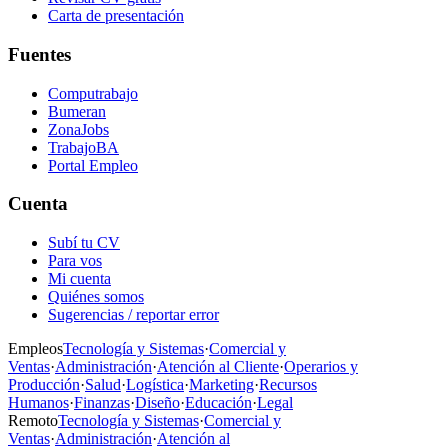
Carta de presentación
Fuentes
Computrabajo
Bumeran
ZonaJobs
TrabajoBA
Portal Empleo
Cuenta
Subí tu CV
Para vos
Mi cuenta
Quiénes somos
Sugerencias / reportar error
Empleos
Tecnología y Sistemas
·
Comercial y
Ventas
·
Administración
·
Atención al Cliente
·
Operarios y
Producción
·
Salud
·
Logística
·
Marketing
·
Recursos
Humanos
·
Finanzas
·
Diseño
·
Educación
·
Legal
Remoto
Tecnología y Sistemas
·
Comercial y
Ventas
·
Administración
·
Atención al