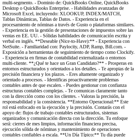
multi-segmento. - Dominio de: QuickBooks Online, QuickBooks
Desktop o QuickBooks Enterprise. - Habilidades avanzadas de
Microsoft Excel, incluyendo: XLOOKUP, INDEX/MATCH,
Tablas Dinámicas, Tablas de Datos. - Experiencia en el
procesamiento de nóminas a través de Gusto o plataformas similares.
- Experiencia en la gestión de presentaciones de impuestos sobre las
ventas en EE. UU. - Sólidas habilidades de comunicación escrita y
verbal en inglés. **Deseable (Nice-to-Have):** - Experiencia con
NetSuite. - Familiaridad con: Paylocity, ADP, Ramp, Bill.com. -
Exposición a herramientas de seguimiento de tiempo como Clockify.
- Experiencia en firmas de contabilidad externalizada o entornos
multi-cliente. **¿Qué te hace un Gran Candidato?** - Prosperas en
entornos estructurados y orientados a los detalles. - Te apropias de la
precisión financiera y los plazos. - Eres altamente organizado y
orientado a procesos. - Identificas proactivamente problemas
contables antes de que escalen. - Puedes gestionar con confianza
estructuras contables complejas. - Te comunicas claramente tanto
con la dirección como con los clientes. - Valoras la precisión, la
responsabilidad y la consistencia. **Entorno Operacional:** Este
rol está enfocado en la ejecución y la precisión. Contarás con el
apoyo de: flujos de trabajo contables estructurados, sistemas
organizados y comunicación directa con la dirección. Tu enfoque
será: cierres de mes limpios, información financiera precisa,
ejecución sólida de nóminas y mantenimiento de operaciones
contables confiables a escala. **Un Día Típico:** Tu día puede