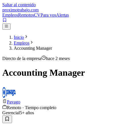
Saltar al contenido
proximotrabajo
.com
Empleos
Remotos
CV
Para vos
Alertas
Inicio
Empleos
Accounting Manager
Directo de la empresa
hace 2 meses
Accounting Manager
Pavago
Remoto · Tiempo completo
Gerencial
5
+ años