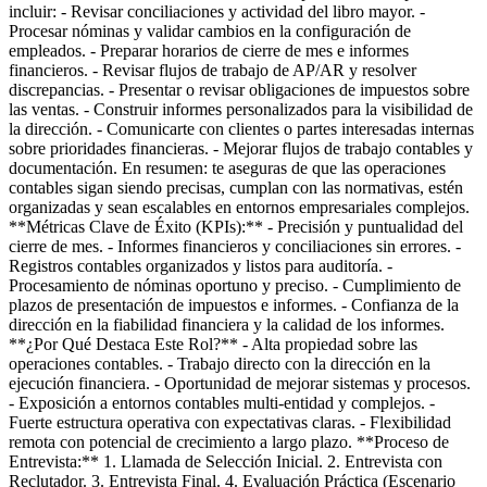
incluir: - Revisar conciliaciones y actividad del libro mayor. -
Procesar nóminas y validar cambios en la configuración de
empleados. - Preparar horarios de cierre de mes e informes
financieros. - Revisar flujos de trabajo de AP/AR y resolver
discrepancias. - Presentar o revisar obligaciones de impuestos sobre
las ventas. - Construir informes personalizados para la visibilidad de
la dirección. - Comunicarte con clientes o partes interesadas internas
sobre prioridades financieras. - Mejorar flujos de trabajo contables y
documentación. En resumen: te aseguras de que las operaciones
contables sigan siendo precisas, cumplan con las normativas, estén
organizadas y sean escalables en entornos empresariales complejos.
**Métricas Clave de Éxito (KPIs):** - Precisión y puntualidad del
cierre de mes. - Informes financieros y conciliaciones sin errores. -
Registros contables organizados y listos para auditoría. -
Procesamiento de nóminas oportuno y preciso. - Cumplimiento de
plazos de presentación de impuestos e informes. - Confianza de la
dirección en la fiabilidad financiera y la calidad de los informes.
**¿Por Qué Destaca Este Rol?** - Alta propiedad sobre las
operaciones contables. - Trabajo directo con la dirección en la
ejecución financiera. - Oportunidad de mejorar sistemas y procesos.
- Exposición a entornos contables multi-entidad y complejos. -
Fuerte estructura operativa con expectativas claras. - Flexibilidad
remota con potencial de crecimiento a largo plazo. **Proceso de
Entrevista:** 1. Llamada de Selección Inicial. 2. Entrevista con
Reclutador. 3. Entrevista Final. 4. Evaluación Práctica (Escenario