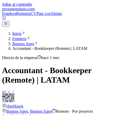
Saltar al contenido
proximotrabajo
.com
Empleos
Remotos
CV
Para vos
Alertas
Inicio
Empleos
Buenos Aires
Accountant - Bookkeeper (Remote) | LATAM
Directo de la empresa
hace 1 mes
Accountant - Bookkeeper
(Remote) | LATAM
HireHawk
Buenos Aires
,
Buenos Aires
Remoto · Por proyecto