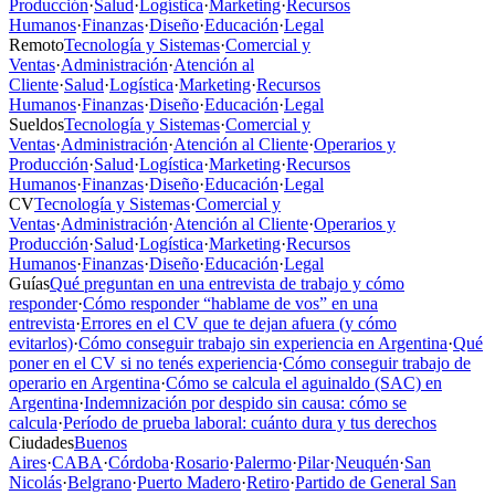
Producción
·
Salud
·
Logística
·
Marketing
·
Recursos
Humanos
·
Finanzas
·
Diseño
·
Educación
·
Legal
Remoto
Tecnología y Sistemas
·
Comercial y
Ventas
·
Administración
·
Atención al
Cliente
·
Salud
·
Logística
·
Marketing
·
Recursos
Humanos
·
Finanzas
·
Diseño
·
Educación
·
Legal
Sueldos
Tecnología y Sistemas
·
Comercial y
Ventas
·
Administración
·
Atención al Cliente
·
Operarios y
Producción
·
Salud
·
Logística
·
Marketing
·
Recursos
Humanos
·
Finanzas
·
Diseño
·
Educación
·
Legal
CV
Tecnología y Sistemas
·
Comercial y
Ventas
·
Administración
·
Atención al Cliente
·
Operarios y
Producción
·
Salud
·
Logística
·
Marketing
·
Recursos
Humanos
·
Finanzas
·
Diseño
·
Educación
·
Legal
Guías
Qué preguntan en una entrevista de trabajo y cómo
responder
·
Cómo responder “hablame de vos” en una
entrevista
·
Errores en el CV que te dejan afuera (y cómo
evitarlos)
·
Cómo conseguir trabajo sin experiencia en Argentina
·
Qué
poner en el CV si no tenés experiencia
·
Cómo conseguir trabajo de
operario en Argentina
·
Cómo se calcula el aguinaldo (SAC) en
Argentina
·
Indemnización por despido sin causa: cómo se
calcula
·
Período de prueba laboral: cuánto dura y tus derechos
Ciudades
Buenos
Aires
·
CABA
·
Córdoba
·
Rosario
·
Palermo
·
Pilar
·
Neuquén
·
San
Nicolás
·
Belgrano
·
Puerto Madero
·
Retiro
·
Partido de General San