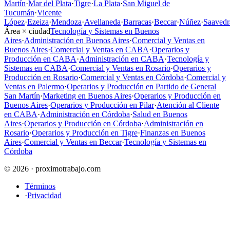
Martín
·
Mar del Plata
·
Tigre
·
La Plata
·
San Miguel de
Tucumán
·
Vicente
López
·
Ezeiza
·
Mendoza
·
Avellaneda
·
Barracas
·
Beccar
·
Núñez
·
Saavedr
Área × ciudad
Tecnología y Sistemas en Buenos
Aires
·
Administración en Buenos Aires
·
Comercial y Ventas en
Buenos Aires
·
Comercial y Ventas en CABA
·
Operarios y
Producción en CABA
·
Administración en CABA
·
Tecnología y
Sistemas en CABA
·
Comercial y Ventas en Rosario
·
Operarios y
Producción en Rosario
·
Comercial y Ventas en Córdoba
·
Comercial y
Ventas en Palermo
·
Operarios y Producción en Partido de General
San Martín
·
Marketing en Buenos Aires
·
Operarios y Producción en
Buenos Aires
·
Operarios y Producción en Pilar
·
Atención al Cliente
en CABA
·
Administración en Córdoba
·
Salud en Buenos
Aires
·
Operarios y Producción en Córdoba
·
Administración en
Rosario
·
Operarios y Producción en Tigre
·
Finanzas en Buenos
Aires
·
Comercial y Ventas en Beccar
·
Tecnología y Sistemas en
Córdoba
© 2026 · proximotrabajo.com
Términos
·
Privacidad