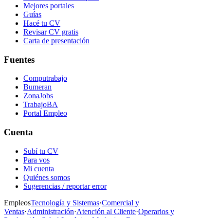
Mejores portales
Guías
Hacé tu CV
Revisar CV gratis
Carta de presentación
Fuentes
Computrabajo
Bumeran
ZonaJobs
TrabajoBA
Portal Empleo
Cuenta
Subí tu CV
Para vos
Mi cuenta
Quiénes somos
Sugerencias / reportar error
Empleos
Tecnología y Sistemas
·
Comercial y
Ventas
·
Administración
·
Atención al Cliente
·
Operarios y