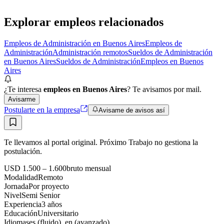
Explorar empleos relacionados
Empleos de Administración en Buenos Aires
Empleos de
Administración
Administración remotos
Sueldos de Administración
en Buenos Aires
Sueldos de Administración
Empleos en Buenos
Aires
¿Te interesa
empleos en Buenos Aires
? Te avisamos por mail.
Avisarme
Postularte en la empresa
Avisame de avisos así
Te llevamos al portal original. Próximo Trabajo no gestiona la
postulación.
USD 1.500 – 1.600
bruto
mensual
Modalidad
Remoto
Jornada
Por proyecto
Nivel
Semi Senior
Experiencia
3
año
s
Educación
Universitario
Idiomas
es (fluido), en (avanzado)