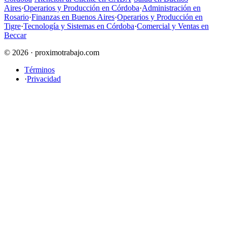
Aires
·
Operarios y Producción en Córdoba
·
Administración en
Rosario
·
Finanzas en Buenos Aires
·
Operarios y Producción en
Tigre
·
Tecnología y Sistemas en Córdoba
·
Comercial y Ventas en
Beccar
© 2026 · proximotrabajo.com
Términos
·
Privacidad