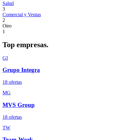
Salud
3
Comercial y Ventas
2
Otro
1
Top
empresas.
GI
Grupo Integra
18
oferta
s
MG
MVS Group
18
oferta
s
TW
Team-Work