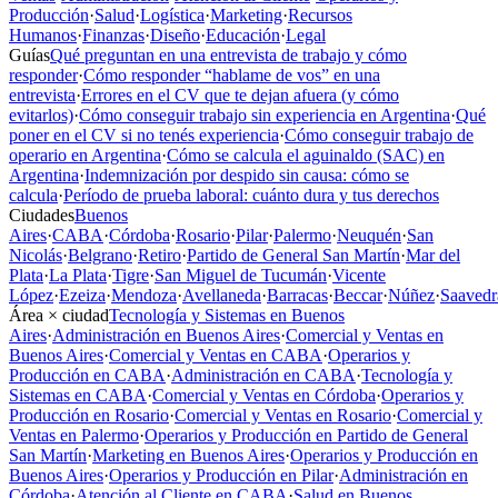
Producción
·
Salud
·
Logística
·
Marketing
·
Recursos
Humanos
·
Finanzas
·
Diseño
·
Educación
·
Legal
Guías
Qué preguntan en una entrevista de trabajo y cómo
responder
·
Cómo responder “hablame de vos” en una
entrevista
·
Errores en el CV que te dejan afuera (y cómo
evitarlos)
·
Cómo conseguir trabajo sin experiencia en Argentina
·
Qué
poner en el CV si no tenés experiencia
·
Cómo conseguir trabajo de
operario en Argentina
·
Cómo se calcula el aguinaldo (SAC) en
Argentina
·
Indemnización por despido sin causa: cómo se
calcula
·
Período de prueba laboral: cuánto dura y tus derechos
Ciudades
Buenos
Aires
·
CABA
·
Córdoba
·
Rosario
·
Pilar
·
Palermo
·
Neuquén
·
San
Nicolás
·
Belgrano
·
Retiro
·
Partido de General San Martín
·
Mar del
Plata
·
La Plata
·
Tigre
·
San Miguel de Tucumán
·
Vicente
López
·
Ezeiza
·
Mendoza
·
Avellaneda
·
Barracas
·
Beccar
·
Núñez
·
Saavedr
Área × ciudad
Tecnología y Sistemas en Buenos
Aires
·
Administración en Buenos Aires
·
Comercial y Ventas en
Buenos Aires
·
Comercial y Ventas en CABA
·
Operarios y
Producción en CABA
·
Administración en CABA
·
Tecnología y
Sistemas en CABA
·
Comercial y Ventas en Córdoba
·
Operarios y
Producción en Rosario
·
Comercial y Ventas en Rosario
·
Comercial y
Ventas en Palermo
·
Operarios y Producción en Partido de General
San Martín
·
Marketing en Buenos Aires
·
Operarios y Producción en
Buenos Aires
·
Operarios y Producción en Pilar
·
Administración en
Córdoba
·
Atención al Cliente en CABA
·
Salud en Buenos