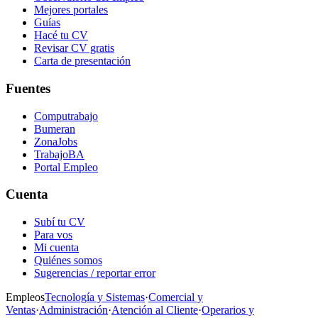
Mejores portales
Guías
Hacé tu CV
Revisar CV gratis
Carta de presentación
Fuentes
Computrabajo
Bumeran
ZonaJobs
TrabajoBA
Portal Empleo
Cuenta
Subí tu CV
Para vos
Mi cuenta
Quiénes somos
Sugerencias / reportar error
Empleos
Tecnología y Sistemas
·
Comercial y
Ventas
·
Administración
·
Atención al Cliente
·
Operarios y