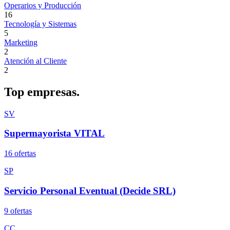
Operarios y Producción
16
Tecnología y Sistemas
5
Marketing
2
Atención al Cliente
2
Top
empresas.
SV
Supermayorista VITAL
16
oferta
s
SP
Servicio Personal Eventual (Decide SRL)
9
oferta
s
CC