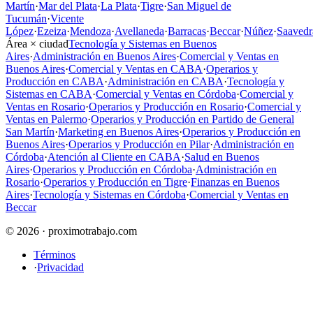
Martín
·
Mar del Plata
·
La Plata
·
Tigre
·
San Miguel de
Tucumán
·
Vicente
López
·
Ezeiza
·
Mendoza
·
Avellaneda
·
Barracas
·
Beccar
·
Núñez
·
Saavedr
Área × ciudad
Tecnología y Sistemas en Buenos
Aires
·
Administración en Buenos Aires
·
Comercial y Ventas en
Buenos Aires
·
Comercial y Ventas en CABA
·
Operarios y
Producción en CABA
·
Administración en CABA
·
Tecnología y
Sistemas en CABA
·
Comercial y Ventas en Córdoba
·
Comercial y
Ventas en Rosario
·
Operarios y Producción en Rosario
·
Comercial y
Ventas en Palermo
·
Operarios y Producción en Partido de General
San Martín
·
Marketing en Buenos Aires
·
Operarios y Producción en
Buenos Aires
·
Operarios y Producción en Pilar
·
Administración en
Córdoba
·
Atención al Cliente en CABA
·
Salud en Buenos
Aires
·
Operarios y Producción en Córdoba
·
Administración en
Rosario
·
Operarios y Producción en Tigre
·
Finanzas en Buenos
Aires
·
Tecnología y Sistemas en Córdoba
·
Comercial y Ventas en
Beccar
© 2026 · proximotrabajo.com
Términos
·
Privacidad