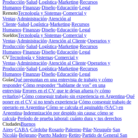
Producción
·
Salud
·
Logística
·
Marketing
·
Recursos
Humanos
·
Finanzas
·
Diseño
·
Educación
·
Legal
Remoto
Tecnología y Sistemas
·
Comercial y
Ventas
·
Administración
·
Atención al
Cliente
·
Salud
·
Logística
·
Marketing
·
Recursos
Humanos
·
Finanzas
·
Diseño
·
Educación
·
Legal
Sueldos
Tecnología y Sistemas
·
Comercial y
Ventas
·
Administración
·
Atención al Cliente
·
Operarios y
Producción
·
Salud
·
Logística
·
Marketing
·
Recursos
Humanos
·
Finanzas
·
Diseño
·
Educación
·
Legal
CV
Tecnología y Sistemas
·
Comercial y
Ventas
·
Administración
·
Atención al Cliente
·
Operarios y
Producción
·
Salud
·
Logística
·
Marketing
·
Recursos
Humanos
·
Finanzas
·
Diseño
·
Educación
·
Legal
Guías
Qué preguntan en una entrevista de trabajo y cómo
responder
·
Cómo responder “hablame de vos” en una
entrevista
·
Errores en el CV que te dejan afuera (y cómo
evitarlos)
·
Cómo conseguir trabajo sin experiencia en Argentina
·
Qué
poner en el CV si no tenés experiencia
·
Cómo conseguir trabajo de
operario en Argentina
·
Cómo se calcula el aguinaldo (SAC) en
Argentina
·
Indemnización por despido sin causa: cómo se
calcula
·
Período de prueba laboral: cuánto dura y tus derechos
Ciudades
Buenos
Aires
·
CABA
·
Córdoba
·
Rosario
·
Palermo
·
Pilar
·
Neuquén
·
San
Nicolás
·
Belgrano
·
Puerto Madero
·
Retiro
·
Partido de General San