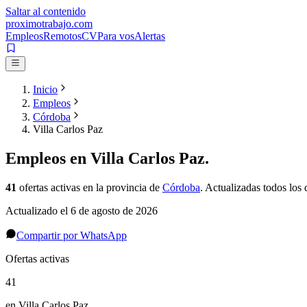
Saltar al contenido
proximotrabajo
.com
Empleos
Remotos
CV
Para vos
Alertas
Inicio
Empleos
Córdoba
Villa Carlos Paz
Empleos en
Villa Carlos Paz
.
41
ofertas activas
en la provincia de
Córdoba
. Actualizadas todos los 
Actualizado el
6 de agosto de 2026
Compartir por WhatsApp
Ofertas activas
41
en Villa Carlos Paz