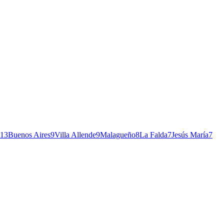
13
Buenos Aires
9
Villa Allende
9
Malagueño
8
La Falda
7
Jesús María
7