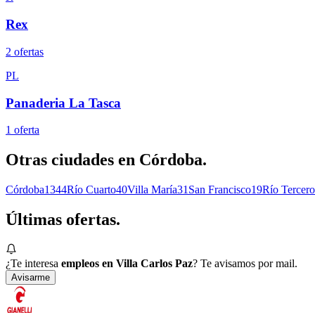
Rex
2
oferta
s
PL
Panaderia La Tasca
1
oferta
Otras ciudades en
Córdoba
.
Córdoba
1344
Río Cuarto
40
Villa María
31
San Francisco
19
Río Tercero
Últimas
ofertas.
¿Te interesa
empleos en Villa Carlos Paz
? Te avisamos por mail.
Avisarme