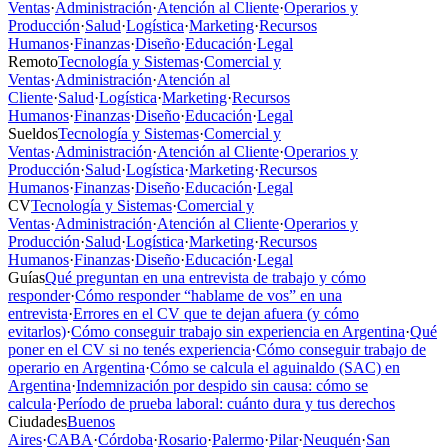
Ventas
·
Administración
·
Atención al Cliente
·
Operarios y
Producción
·
Salud
·
Logística
·
Marketing
·
Recursos
Humanos
·
Finanzas
·
Diseño
·
Educación
·
Legal
Remoto
Tecnología y Sistemas
·
Comercial y
Ventas
·
Administración
·
Atención al
Cliente
·
Salud
·
Logística
·
Marketing
·
Recursos
Humanos
·
Finanzas
·
Diseño
·
Educación
·
Legal
Sueldos
Tecnología y Sistemas
·
Comercial y
Ventas
·
Administración
·
Atención al Cliente
·
Operarios y
Producción
·
Salud
·
Logística
·
Marketing
·
Recursos
Humanos
·
Finanzas
·
Diseño
·
Educación
·
Legal
CV
Tecnología y Sistemas
·
Comercial y
Ventas
·
Administración
·
Atención al Cliente
·
Operarios y
Producción
·
Salud
·
Logística
·
Marketing
·
Recursos
Humanos
·
Finanzas
·
Diseño
·
Educación
·
Legal
Guías
Qué preguntan en una entrevista de trabajo y cómo
responder
·
Cómo responder “hablame de vos” en una
entrevista
·
Errores en el CV que te dejan afuera (y cómo
evitarlos)
·
Cómo conseguir trabajo sin experiencia en Argentina
·
Qué
poner en el CV si no tenés experiencia
·
Cómo conseguir trabajo de
operario en Argentina
·
Cómo se calcula el aguinaldo (SAC) en
Argentina
·
Indemnización por despido sin causa: cómo se
calcula
·
Período de prueba laboral: cuánto dura y tus derechos
Ciudades
Buenos
Aires
·
CABA
·
Córdoba
·
Rosario
·
Palermo
·
Pilar
·
Neuquén
·
San