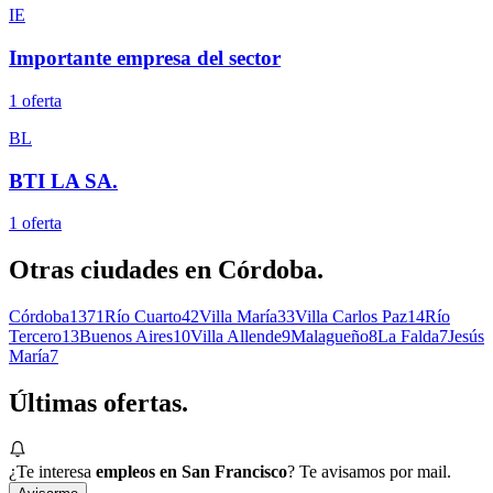
IE
Importante empresa del sector
1
oferta
BL
BTI LA SA.
1
oferta
Otras ciudades en
Córdoba
.
Córdoba
1371
Río Cuarto
42
Villa María
33
Villa Carlos Paz
14
Río
Tercero
13
Buenos Aires
10
Villa Allende
9
Malagueño
8
La Falda
7
Jesús
María
7
Últimas
ofertas.
¿Te interesa
empleos en San Francisco
? Te avisamos por mail.