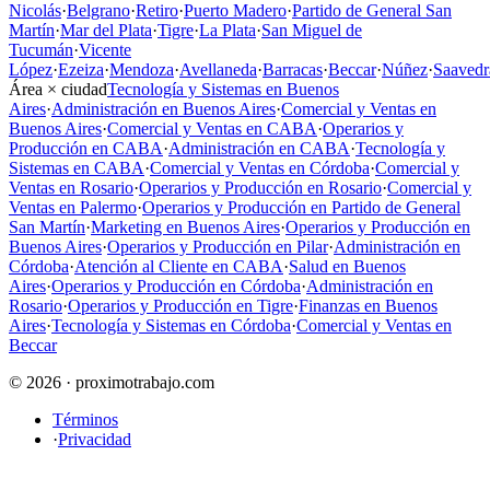
Nicolás
·
Belgrano
·
Retiro
·
Puerto Madero
·
Partido de General San
Martín
·
Mar del Plata
·
Tigre
·
La Plata
·
San Miguel de
Tucumán
·
Vicente
López
·
Ezeiza
·
Mendoza
·
Avellaneda
·
Barracas
·
Beccar
·
Núñez
·
Saavedr
Área × ciudad
Tecnología y Sistemas en Buenos
Aires
·
Administración en Buenos Aires
·
Comercial y Ventas en
Buenos Aires
·
Comercial y Ventas en CABA
·
Operarios y
Producción en CABA
·
Administración en CABA
·
Tecnología y
Sistemas en CABA
·
Comercial y Ventas en Córdoba
·
Comercial y
Ventas en Rosario
·
Operarios y Producción en Rosario
·
Comercial y
Ventas en Palermo
·
Operarios y Producción en Partido de General
San Martín
·
Marketing en Buenos Aires
·
Operarios y Producción en
Buenos Aires
·
Operarios y Producción en Pilar
·
Administración en
Córdoba
·
Atención al Cliente en CABA
·
Salud en Buenos
Aires
·
Operarios y Producción en Córdoba
·
Administración en
Rosario
·
Operarios y Producción en Tigre
·
Finanzas en Buenos
Aires
·
Tecnología y Sistemas en Córdoba
·
Comercial y Ventas en
Beccar
© 2026 · proximotrabajo.com
Términos
·
Privacidad