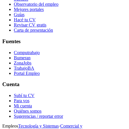
Observatorio del empleo
Mejores portales
Guías
Hacé tu CV
Revisar CV gratis
Carta de presentación
Fuentes
Computrabajo
Bumeran
ZonaJobs
TrabajoBA
Portal Empleo
Cuenta
Subí tu CV
Para vos
Mi cuenta
Quiénes somos
Sugerencias / reportar error
Empleos
Tecnología y Sistemas
·
Comercial y