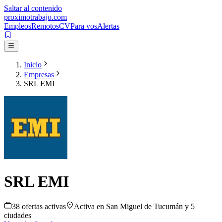
Saltar al contenido
proximotrabajo
.com
Empleos
Remotos
CV
Para vos
Alertas
Inicio
Empresas
SRL EMI
SRL EMI
38
oferta
s
activa
s
Activa en
San Miguel de Tucumán
y 5
ciudades