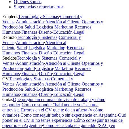
Quiénes somos
Sugerencias / reportar error
Empleos
Tecnología y Sistemas
·
Comercial y
Ventas
·
Administración
·
Atención al Cliente
·
Operarios y
Producción
·
Salud
·
Logística
·
Marketing
·
Recursos
Humanos
·
Finanzas
·
Diseño
·
Educación
·
Legal
Remoto
Tecnología y Sistemas
·
Comercial y
Ventas
·
Administración
·
Atención al
Cliente
·
Salud
·
Logística
·
Marketing
·
Recursos
Humanos
·
Finanzas
·
Diseño
·
Educación
·
Legal
Sueldos
Tecnología y Sistemas
·
Comercial y
Ventas
·
Administración
·
Atención al Cliente
·
Operarios y
Producción
·
Salud
·
Logística
·
Marketing
·
Recursos
Humanos
·
Finanzas
·
Diseño
·
Educación
·
Legal
CV
Tecnología y Sistemas
·
Comercial y
Ventas
·
Administración
·
Atención al Cliente
·
Operarios y
Producción
·
Salud
·
Logística
·
Marketing
·
Recursos
Humanos
·
Finanzas
·
Diseño
·
Educación
·
Legal
Guías
Qué preguntan en una entrevista de trabajo y cómo
responder
·
Cómo responder “hablame de vos” en una
entrevista
·
Errores en el CV que te dejan afuera (y cómo
evitarlos)
·
Cómo conseguir trabajo sin experiencia en Argentina
·
Qué
poner en el CV si no tenés experiencia
·
Cómo conseguir trabajo de
operario en Argentina
·
Cómo se calcula el aguinaldo (SAC) en