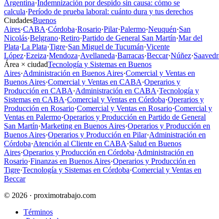
Argentina
·
Indemnización por despido sin causa: cómo se
calcula
·
Período de prueba laboral: cuánto dura y tus derechos
Ciudades
Buenos
Aires
·
CABA
·
Córdoba
·
Rosario
·
Pilar
·
Palermo
·
Neuquén
·
San
Nicolás
·
Belgrano
·
Retiro
·
Partido de General San Martín
·
Mar del
Plata
·
La Plata
·
Tigre
·
San Miguel de Tucumán
·
Vicente
López
·
Ezeiza
·
Mendoza
·
Avellaneda
·
Barracas
·
Beccar
·
Núñez
·
Saavedr
Área × ciudad
Tecnología y Sistemas en Buenos
Aires
·
Administración en Buenos Aires
·
Comercial y Ventas en
Buenos Aires
·
Comercial y Ventas en CABA
·
Operarios y
Producción en CABA
·
Administración en CABA
·
Tecnología y
Sistemas en CABA
·
Comercial y Ventas en Córdoba
·
Operarios y
Producción en Rosario
·
Comercial y Ventas en Rosario
·
Comercial y
Ventas en Palermo
·
Operarios y Producción en Partido de General
San Martín
·
Marketing en Buenos Aires
·
Operarios y Producción en
Buenos Aires
·
Operarios y Producción en Pilar
·
Administración en
Córdoba
·
Atención al Cliente en CABA
·
Salud en Buenos
Aires
·
Operarios y Producción en Córdoba
·
Administración en
Rosario
·
Finanzas en Buenos Aires
·
Operarios y Producción en
Tigre
·
Tecnología y Sistemas en Córdoba
·
Comercial y Ventas en
Beccar
© 2026 · proximotrabajo.com
Términos