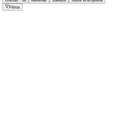
Ofertas · 38
Reseñas
Sueldos
Sobre la empresa
Filtros
Vendedor/a de salón
Concepción
Presencial
·
hace 7 días
Presencial
Sin sueldo
hace 7 días
Tesorero/a
Salta
Presencial
·
hace 20 días
Presencial
Sin sueldo
hace 20 días
Representante Comercial Mayorista
San Salvador de Jujuy
Presencial
·
hace 1 mes