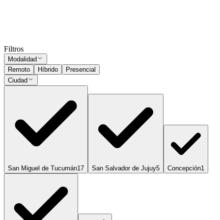
Presencial
·
hace 1 año
Presencial
Sin sueldo
hace 1 año
Ocultar vistos
Filtros
Modalidad
Remoto
Híbrido
Presencial
Ciudad
San Miguel de Tucumán
17
San Salvador de Jujuy
5
Concepción
1