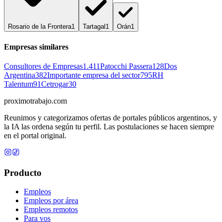
Rosario de la Frontera
1
Tartagal
1
Orán
1
Empresas similares
Consultores de Empresas
1.411
Patocchi Passera
128
Dos
Argentina
382
Importante empresa del sector
795
RH
Talentum
91
Cetrogar
30
proximotrabajo
.com
Reunimos y categorizamos ofertas de portales públicos argentinos, y
la IA las ordena según tu perfil. Las postulaciones se hacen siempre
en el portal original.
Producto
Empleos
Empleos por área
Empleos remotos
Para vos