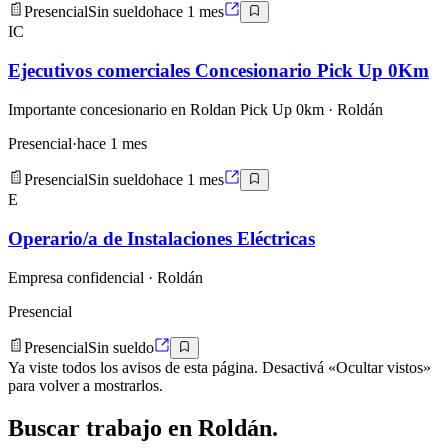
Presencial
Sin sueldo
hace 1 mes
IC
Ejecutivos comerciales Concesionario Pick Up 0Km
Importante concesionario en Roldan Pick Up 0km
· Roldán
Presencial
·
hace 1 mes
Presencial
Sin sueldo
hace 1 mes
E
Operario/a de Instalaciones Eléctricas
Empresa confidencial
· Roldán
Presencial
Presencial
Sin sueldo
Ya viste todos los avisos de esta página. Desactivá «Ocultar vistos»
para volver a mostrarlos.
Buscar
trabajo en
Roldán
.