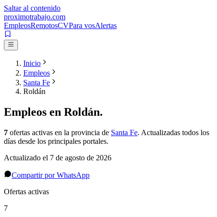
Saltar al contenido
proximotrabajo
.com
Empleos
Remotos
CV
Para vos
Alertas
Inicio
Empleos
Santa Fe
Roldán
Empleos en
Roldán
.
7
ofertas activas
en la provincia de
Santa Fe
. Actualizadas todos los
días desde los principales portales.
Actualizado el
7 de agosto de 2026
Compartir por WhatsApp
Ofertas activas
7