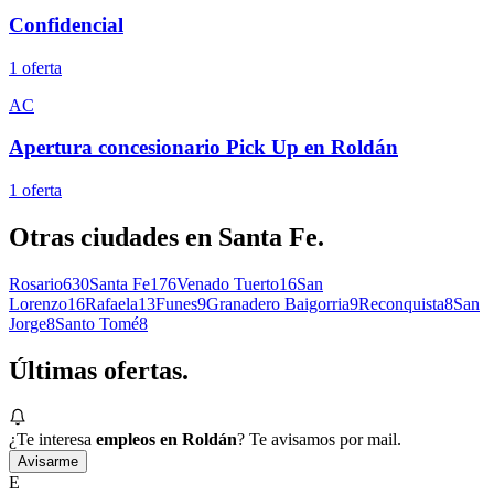
Confidencial
1
oferta
AC
Apertura concesionario Pick Up en Roldán
1
oferta
Otras ciudades en
Santa Fe
.
Rosario
630
Santa Fe
176
Venado Tuerto
16
San
Lorenzo
16
Rafaela
13
Funes
9
Granadero Baigorria
9
Reconquista
8
San
Jorge
8
Santo Tomé
8
Últimas
ofertas.
¿Te interesa
empleos en Roldán
? Te avisamos por mail.
Avisarme
E