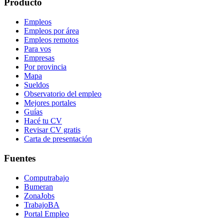
Producto
Empleos
Empleos por área
Empleos remotos
Para vos
Empresas
Por provincia
Mapa
Sueldos
Observatorio del empleo
Mejores portales
Guías
Hacé tu CV
Revisar CV gratis
Carta de presentación
Fuentes
Computrabajo
Bumeran
ZonaJobs
TrabajoBA
Portal Empleo