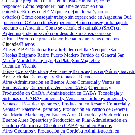
Guías
Qué preguntan en una entrevista de trabajo y cómo
responder
·
Cómo responder “hablame de vos” en una
entrevista
·
Errores en el CV que te dejan afuera (y cómo
evitarlos)
·
Cómo conseguir trabajo sin experiencia en Argentina
·
Qué
poner en el CV si no tenés experiencia
·
Cómo conseguir trabajo de
operario en Argentina
·
Cómo se calcula el aguinaldo (SAC) en
Argentina
·
Indemnización por despido sin causa: cómo se
calcula
·
Período de prueba laboral: cuánto dura y tus derechos
Ciudades
Buenos
Aires
·
CABA
·
Córdoba
·
Rosario
·
Palermo
·
Pilar
·
Neuquén
·
San
Nicolás
·
Belgrano
·
Retiro
·
Puerto Madero
·
Partido de General San
Martín
·
Mar del Plata
·
Tigre
·
La Plata
·
San Miguel de
Tucumán
·
Vicente
López
·
Ezeiza
·
Mendoza
·
Avellaneda
·
Barracas
·
Beccar
·
Núñez
·
Saavedr
Área × ciudad
Tecnología y Sistemas en Buenos
Aires
·
Administración en Buenos Aires
·
Comercial y Ventas en
Buenos Aires
·
Comercial y Ventas en CABA
·
Operarios y
Producción en CABA
·
Administración en CABA
·
Tecnología y
Sistemas en CABA
·
Comercial y Ventas en Córdoba
·
Comercial y
Ventas en Rosario
·
Operarios y Producción en Rosario
·
Comercial y
Ventas en Palermo
·
Operarios y Producción en Partido de General
San Martín
·
Marketing en Buenos Aires
·
Operarios y Producción en
Buenos Aires
·
Operarios y Producción en Pilar
·
Administración en
Córdoba
·
Atención al Cliente en CABA
·
Salud en Buenos
Aires
·
Operarios y Producción en Córdoba
·
Administración en