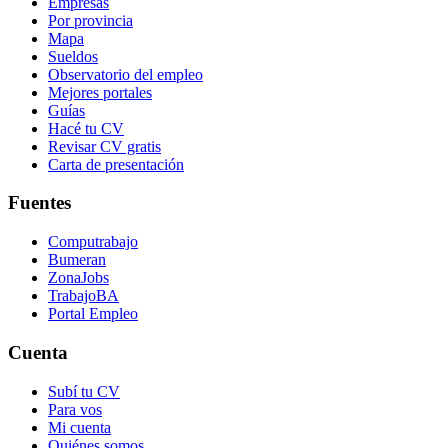
Empresas
Por provincia
Mapa
Sueldos
Observatorio del empleo
Mejores portales
Guías
Hacé tu CV
Revisar CV gratis
Carta de presentación
Fuentes
Computrabajo
Bumeran
ZonaJobs
TrabajoBA
Portal Empleo
Cuenta
Subí tu CV
Para vos
Mi cuenta
Quiénes somos