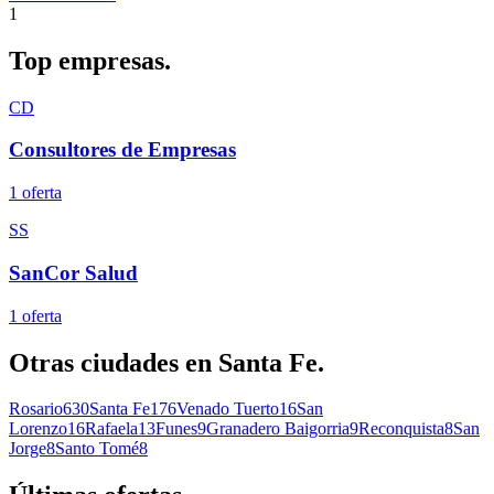
1
Top
empresas.
CD
Consultores de Empresas
1
oferta
SS
SanCor Salud
1
oferta
Otras ciudades en
Santa Fe
.
Rosario
630
Santa Fe
176
Venado Tuerto
16
San
Lorenzo
16
Rafaela
13
Funes
9
Granadero Baigorria
9
Reconquista
8
San
Jorge
8
Santo Tomé
8