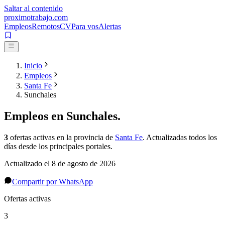
Saltar al contenido
proximotrabajo
.com
Empleos
Remotos
CV
Para vos
Alertas
Inicio
Empleos
Santa Fe
Sunchales
Empleos en
Sunchales
.
3
ofertas activas
en la provincia de
Santa Fe
. Actualizadas todos los
días desde los principales portales.
Actualizado el
8 de agosto de 2026
Compartir por WhatsApp
Ofertas activas
3