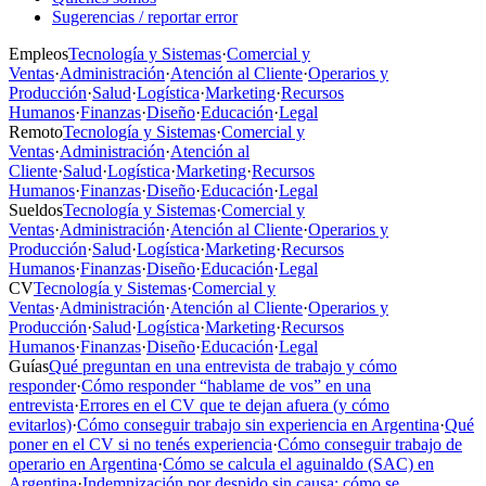
Sugerencias / reportar error
Empleos
Tecnología y Sistemas
·
Comercial y
Ventas
·
Administración
·
Atención al Cliente
·
Operarios y
Producción
·
Salud
·
Logística
·
Marketing
·
Recursos
Humanos
·
Finanzas
·
Diseño
·
Educación
·
Legal
Remoto
Tecnología y Sistemas
·
Comercial y
Ventas
·
Administración
·
Atención al
Cliente
·
Salud
·
Logística
·
Marketing
·
Recursos
Humanos
·
Finanzas
·
Diseño
·
Educación
·
Legal
Sueldos
Tecnología y Sistemas
·
Comercial y
Ventas
·
Administración
·
Atención al Cliente
·
Operarios y
Producción
·
Salud
·
Logística
·
Marketing
·
Recursos
Humanos
·
Finanzas
·
Diseño
·
Educación
·
Legal
CV
Tecnología y Sistemas
·
Comercial y
Ventas
·
Administración
·
Atención al Cliente
·
Operarios y
Producción
·
Salud
·
Logística
·
Marketing
·
Recursos
Humanos
·
Finanzas
·
Diseño
·
Educación
·
Legal
Guías
Qué preguntan en una entrevista de trabajo y cómo
responder
·
Cómo responder “hablame de vos” en una
entrevista
·
Errores en el CV que te dejan afuera (y cómo
evitarlos)
·
Cómo conseguir trabajo sin experiencia en Argentina
·
Qué
poner en el CV si no tenés experiencia
·
Cómo conseguir trabajo de
operario en Argentina
·
Cómo se calcula el aguinaldo (SAC) en
Argentina
·
Indemnización por despido sin causa: cómo se