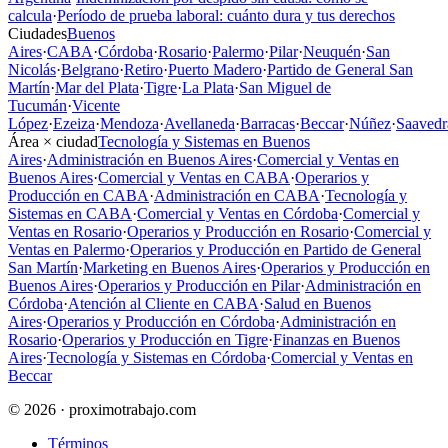
calcula
·
Período de prueba laboral: cuánto dura y tus derechos
Ciudades
Buenos
Aires
·
CABA
·
Córdoba
·
Rosario
·
Palermo
·
Pilar
·
Neuquén
·
San
Nicolás
·
Belgrano
·
Retiro
·
Puerto Madero
·
Partido de General San
Martín
·
Mar del Plata
·
Tigre
·
La Plata
·
San Miguel de
Tucumán
·
Vicente
López
·
Ezeiza
·
Mendoza
·
Avellaneda
·
Barracas
·
Beccar
·
Núñez
·
Saavedr
Área × ciudad
Tecnología y Sistemas en Buenos
Aires
·
Administración en Buenos Aires
·
Comercial y Ventas en
Buenos Aires
·
Comercial y Ventas en CABA
·
Operarios y
Producción en CABA
·
Administración en CABA
·
Tecnología y
Sistemas en CABA
·
Comercial y Ventas en Córdoba
·
Comercial y
Ventas en Rosario
·
Operarios y Producción en Rosario
·
Comercial y
Ventas en Palermo
·
Operarios y Producción en Partido de General
San Martín
·
Marketing en Buenos Aires
·
Operarios y Producción en
Buenos Aires
·
Operarios y Producción en Pilar
·
Administración en
Córdoba
·
Atención al Cliente en CABA
·
Salud en Buenos
Aires
·
Operarios y Producción en Córdoba
·
Administración en
Rosario
·
Operarios y Producción en Tigre
·
Finanzas en Buenos
Aires
·
Tecnología y Sistemas en Córdoba
·
Comercial y Ventas en
Beccar
© 2026 · proximotrabajo.com
Términos