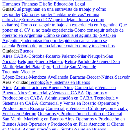
Humanos
·
Finanzas
·
Diseño
·
Educación
·
Legal
Guías
Qué preguntan en una entrevista de trabajo y cómo
responder
·
Cómo responder “hablame de vos” en una
entrevista
·
Errores en el CV que te dejan afuera (y cómo
evitarlos)
·
Cómo conseguir trabajo sin experiencia en Argentina
·
Qué
poner en el CV si no tenés experiencia
·
Cómo conseguir trabajo de
operario en Argentina
·
Cómo se calcula el aguinaldo (SAC) en
Argentina
·
Indemnización por despido sin causa: cómo se
calcula
·
Período de prueba laboral: cuánto dura y tus derechos
Ciudades
Buenos
Aires
·
CABA
·
Córdoba
·
Rosario
·
Palermo
·
Pilar
·
Neuquén
·
San
Nicolás
·
Belgrano
·
Puerto Madero
·
Retiro
·
Partido de General San
Martín
·
Mar del Plata
·
Tigre
·
La Plata
·
San Miguel de
Tucumán
·
Vicente
López
·
Ezeiza
·
Mendoza
·
Avellaneda
·
Barracas
·
Beccar
·
Núñez
·
Saavedr
Área × ciudad
Tecnología y Sistemas en Buenos
Aires
·
Administración en Buenos Aires
·
Comercial y Ventas en
Buenos Aires
·
Comercial y Ventas en CABA
·
Operarios y
Producción en CABA
·
Administración en CABA
·
Tecnología y
Sistemas en CABA
·
Comercial y Ventas en Rosario
·
Operarios y
Producción en Rosario
·
Comercial y Ventas en Córdoba
·
Comercial y
Ventas en Palermo
·
Operarios y Producción en Partido de General
San Martín
·
Marketing en Buenos Aires
·
Operarios y Producción en
Buenos Aires
·
Operarios y Producción en Pilar
·
Atención al Cliente
en CABA
·
Administración en Córdoba
·
Salud en Buenos