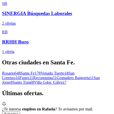
SB
SINERGIA Búsquedas Laborales
2
oferta
s
RB
RRHH Buro
1
oferta
Otras ciudades en
Santa Fe
.
Rosario
648
Santa Fe
178
Venado Tuerto
18
San
Lorenzo
16
Funes
11
Reconquista
11
Granadero Baigorria
11
San
Jorge
8
Santo Tomé
8
Villa Gdor. Gálvez
7
Últimas
ofertas.
¿Te interesa
empleos en Rafaela
? Te avisamos por mail.