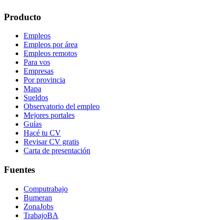
Producto
Empleos
Empleos por área
Empleos remotos
Para vos
Empresas
Por provincia
Mapa
Sueldos
Observatorio del empleo
Mejores portales
Guías
Hacé tu CV
Revisar CV gratis
Carta de presentación
Fuentes
Computrabajo
Bumeran
ZonaJobs
TrabajoBA