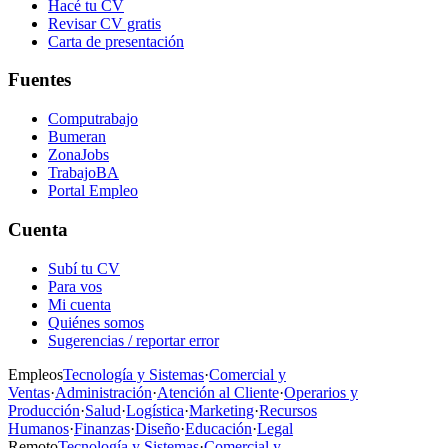
Hacé tu CV
Revisar CV gratis
Carta de presentación
Fuentes
Computrabajo
Bumeran
ZonaJobs
TrabajoBA
Portal Empleo
Cuenta
Subí tu CV
Para vos
Mi cuenta
Quiénes somos
Sugerencias / reportar error
Empleos
Tecnología y Sistemas
·
Comercial y
Ventas
·
Administración
·
Atención al Cliente
·
Operarios y
Producción
·
Salud
·
Logística
·
Marketing
·
Recursos
Humanos
·
Finanzas
·
Diseño
·
Educación
·
Legal
Remoto
Tecnología y Sistemas
·
Comercial y