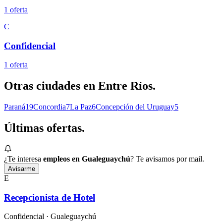
1
oferta
C
Confidencial
1
oferta
Otras ciudades en
Entre Ríos
.
Paraná
19
Concordia
7
La Paz
6
Concepción del Uruguay
5
Últimas
ofertas.
¿Te interesa
empleos en Gualeguaychú
? Te avisamos por mail.
Avisarme
E
Recepcionista de Hotel
Confidencial
· Gualeguaychú