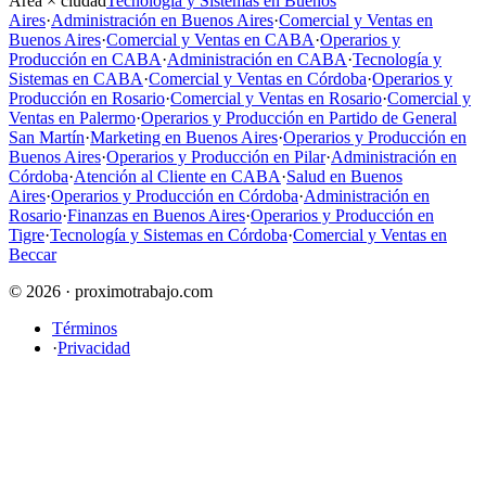
Área × ciudad
Tecnología y Sistemas en Buenos
Aires
·
Administración en Buenos Aires
·
Comercial y Ventas en
Buenos Aires
·
Comercial y Ventas en CABA
·
Operarios y
Producción en CABA
·
Administración en CABA
·
Tecnología y
Sistemas en CABA
·
Comercial y Ventas en Córdoba
·
Operarios y
Producción en Rosario
·
Comercial y Ventas en Rosario
·
Comercial y
Ventas en Palermo
·
Operarios y Producción en Partido de General
San Martín
·
Marketing en Buenos Aires
·
Operarios y Producción en
Buenos Aires
·
Operarios y Producción en Pilar
·
Administración en
Córdoba
·
Atención al Cliente en CABA
·
Salud en Buenos
Aires
·
Operarios y Producción en Córdoba
·
Administración en
Rosario
·
Finanzas en Buenos Aires
·
Operarios y Producción en
Tigre
·
Tecnología y Sistemas en Córdoba
·
Comercial y Ventas en
Beccar
© 2026 · proximotrabajo.com
Términos
·
Privacidad