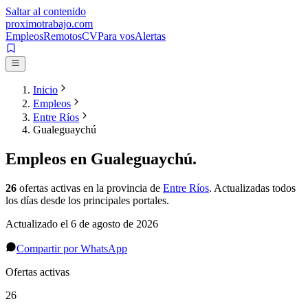
Saltar al contenido
proximotrabajo
.com
Empleos
Remotos
CV
Para vos
Alertas
Inicio
Empleos
Entre Ríos
Gualeguaychú
Empleos en
Gualeguaychú
.
26
ofertas activas
en la provincia de
Entre Ríos
. Actualizadas todos
los días desde los principales portales.
Actualizado el
6 de agosto de 2026
Compartir por WhatsApp
Ofertas activas
26