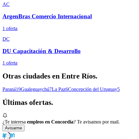
AC
ArgenBras Comercio Internacional
1
oferta
DC
DU Capacitación & Desarrollo
1
oferta
Otras ciudades en
Entre Ríos
.
Paraná
19
Gualeguaychú
7
La Paz
6
Concepción del Uruguay
5
Últimas
ofertas.
¿Te interesa
empleos en Concordia
? Te avisamos por mail.
Avisarme