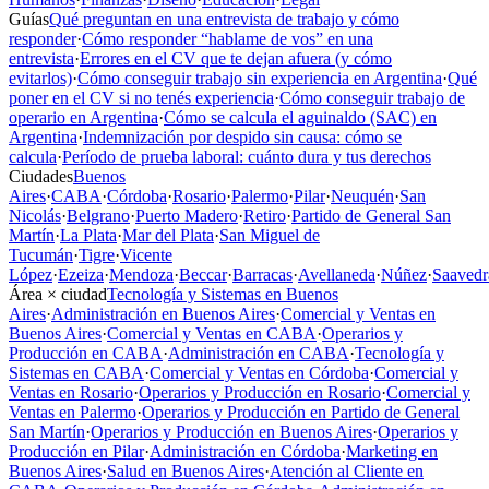
Guías
Qué preguntan en una entrevista de trabajo y cómo
responder
·
Cómo responder “hablame de vos” en una
entrevista
·
Errores en el CV que te dejan afuera (y cómo
evitarlos)
·
Cómo conseguir trabajo sin experiencia en Argentina
·
Qué
poner en el CV si no tenés experiencia
·
Cómo conseguir trabajo de
operario en Argentina
·
Cómo se calcula el aguinaldo (SAC) en
Argentina
·
Indemnización por despido sin causa: cómo se
calcula
·
Período de prueba laboral: cuánto dura y tus derechos
Ciudades
Buenos
Aires
·
CABA
·
Córdoba
·
Rosario
·
Palermo
·
Pilar
·
Neuquén
·
San
Nicolás
·
Belgrano
·
Puerto Madero
·
Retiro
·
Partido de General San
Martín
·
La Plata
·
Mar del Plata
·
San Miguel de
Tucumán
·
Tigre
·
Vicente
López
·
Ezeiza
·
Mendoza
·
Beccar
·
Barracas
·
Avellaneda
·
Núñez
·
Saavedr
Área × ciudad
Tecnología y Sistemas en Buenos
Aires
·
Administración en Buenos Aires
·
Comercial y Ventas en
Buenos Aires
·
Comercial y Ventas en CABA
·
Operarios y
Producción en CABA
·
Administración en CABA
·
Tecnología y
Sistemas en CABA
·
Comercial y Ventas en Córdoba
·
Comercial y
Ventas en Rosario
·
Operarios y Producción en Rosario
·
Comercial y
Ventas en Palermo
·
Operarios y Producción en Partido de General
San Martín
·
Operarios y Producción en Buenos Aires
·
Operarios y
Producción en Pilar
·
Administración en Córdoba
·
Marketing en
Buenos Aires
·
Salud en Buenos Aires
·
Atención al Cliente en