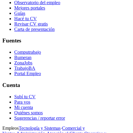
Observatorio del empleo
Mejores portales
Guías
Hacé tu CV
Revisar CV gratis
Carta de presentación
Fuentes
Computrabajo
Bumeran
ZonaJobs
TrabajoBA
Portal Empleo
Cuenta
Subí tu CV
Para vos
Mi cuenta
Quiénes somos
Sugerencias / reportar error
Empleos
Tecnología y Sistemas
·
Comercial y