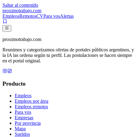
Saltar al contenido
proximotrabajo
.com
Empleos
Remotos
CV
Para vos
Alertas
proximotrabajo
.com
Reunimos y categorizamos ofertas de portales públicos argentinos, y
la IA las ordena según tu perfil. Las postulaciones se hacen siempre
en el portal original.
Producto
Empleos
Empleos por área
Empleos remotos
Para vos
Empresas
Por provincia
Mapa
Sueldos