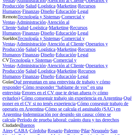
Ventas
·
Administración
·
Atención al Cliente
·
Operarios y
Producción
·
Salud
·
Logística
·
Marketing
·
Recursos
Humanos
·
Finanzas
·
Diseño
·
Educación
·
Legal
Remoto
Tecnología y Sistemas
·
Comercial y
Ventas
·
Administración
·
Atención al
Cliente
·
Salud
·
Logística
·
Marketing
·
Recursos
Humanos
·
Finanzas
·
Diseño
·
Educación
·
Legal
Sueldos
Tecnología y Sistemas
·
Comercial y
Ventas
·
Administración
·
Atención al Cliente
·
Operarios y
Producción
·
Salud
·
Logística
·
Marketing
·
Recursos
Humanos
·
Finanzas
·
Diseño
·
Educación
·
Legal
CV
Tecnología y Sistemas
·
Comercial y
Ventas
·
Administración
·
Atención al Cliente
·
Operarios y
Producción
·
Salud
·
Logística
·
Marketing
·
Recursos
Humanos
·
Finanzas
·
Diseño
·
Educación
·
Legal
Guías
Qué preguntan en una entrevista de trabajo y cómo
responder
·
Cómo responder “hablame de vos” en una
entrevista
·
Errores en el CV que te dejan afuera (y cómo
evitarlos)
·
Cómo conseguir trabajo sin experiencia en Argentina
·
Qué
poner en el CV si no tenés experiencia
·
Cómo conseguir trabajo de
operario en Argentina
·
Cómo se calcula el aguinaldo (SAC) en
Argentina
·
Indemnización por despido sin causa: cómo se
calcula
·
Período de prueba laboral: cuánto dura y tus derechos
Ciudades
Buenos
Aires
·
CABA
·
Córdoba
·
Rosario
·
Palermo
·
Pilar
·
Neuquén
·
San