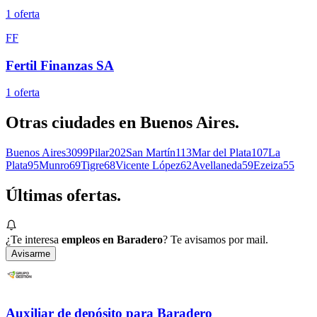
1
oferta
FF
Fertil Finanzas SA
1
oferta
Otras ciudades en
Buenos Aires
.
Buenos Aires
3099
Pilar
202
San Martín
113
Mar del Plata
107
La
Plata
95
Munro
69
Tigre
68
Vicente López
62
Avellaneda
59
Ezeiza
55
Últimas
ofertas.
¿Te interesa
empleos en Baradero
? Te avisamos por mail.
Avisarme
Auxiliar de depósito para Baradero