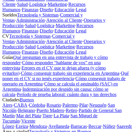
Cliente
·
Salud
·
Logística
·
Marketing
·
Recursos
Humanos
·
Finanzas
·
Diseño
·
Educación
·
Legal
Sueldos
Tecnología y Sistemas
·
Comercial y
Ventas
·
Administración
·
Atención al Cliente
·
Operarios y
Producción
·
Salud
·
Logística
·
Marketing
·
Recursos
Humanos
·
Finanzas
·
Diseño
·
Educación
·
Legal
CV
Tecnología y Sistemas
·
Comercial y
Ventas
·
Administración
·
Atención al Cliente
·
Operarios y
Producción
·
Salud
·
Logística
·
Marketing
·
Recursos
Humanos
·
Finanzas
·
Diseño
·
Educación
·
Legal
Guías
Qué preguntan en una entrevista de trabajo y cómo
responder
·
Cómo responder “hablame de vos” en una
entrevista
·
Errores en el CV que te dejan afuera (y cómo
evitarlos)
·
Cómo conseguir trabajo sin experiencia en Argentina
·
Qué
poner en el CV si no tenés experiencia
·
Cómo conseguir trabajo de
operario en Argentina
·
Cómo se calcula el aguinaldo (SAC) en
Argentina
·
Indemnización por despido sin causa: cómo se
calcula
·
Período de prueba laboral: cuánto dura y tus derechos
Ciudades
Buenos
Aires
·
CABA
·
Córdoba
·
Rosario
·
Palermo
·
Pilar
·
Neuquén
·
San
Nicolás
·
Belgrano
·
Puerto Madero
·
Retiro
·
Partido de General San
Martín
·
Mar del Plata
·
Tigre
·
La Plata
·
San Miguel de
Tucumán
·
Vicente
López
·
Ezeiza
·
Mendoza
·
Avellaneda
·
Barracas
·
Beccar
·
Núñez
·
Saavedr
Área × ciudad
Tecnología y Sistemas en Buenos