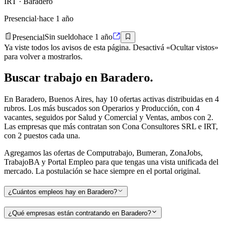
IRT
· Baradero
Presencial
·
hace 1 año
Presencial
Sin sueldo
hace 1 año
Ya viste todos los avisos de esta página. Desactivá «Ocultar vistos»
para volver a mostrarlos.
Buscar
trabajo en
Baradero
.
En Baradero, Buenos Aires, hay 10 ofertas activas distribuidas en 4
rubros. Los más buscados son Operarios y Producción, con 4
vacantes, seguidos por Salud y Comercial y Ventas, ambos con 2.
Las empresas que más contratan son Cona Consultores SRL e IRT,
con 2 puestos cada una.
Agregamos las ofertas de Computrabajo, Bumeran, ZonaJobs,
TrabajoBA y Portal Empleo para que tengas una vista unificada del
mercado. La postulación se hace siempre en el portal original.
¿Cuántos empleos hay en Baradero?
¿Qué empresas están contratando en Baradero?