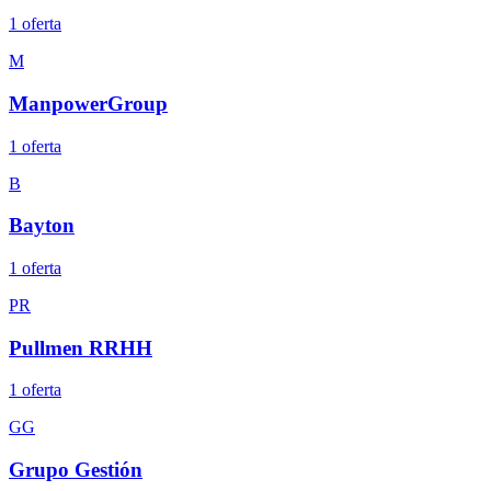
1
oferta
M
ManpowerGroup
1
oferta
B
Bayton
1
oferta
PR
Pullmen RRHH
1
oferta
GG
Grupo Gestión