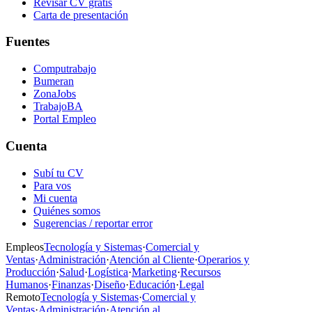
Revisar CV gratis
Carta de presentación
Fuentes
Computrabajo
Bumeran
ZonaJobs
TrabajoBA
Portal Empleo
Cuenta
Subí tu CV
Para vos
Mi cuenta
Quiénes somos
Sugerencias / reportar error
Empleos
Tecnología y Sistemas
·
Comercial y
Ventas
·
Administración
·
Atención al Cliente
·
Operarios y
Producción
·
Salud
·
Logística
·
Marketing
·
Recursos
Humanos
·
Finanzas
·
Diseño
·
Educación
·
Legal
Remoto
Tecnología y Sistemas
·
Comercial y
Ventas
·
Administración
·
Atención al