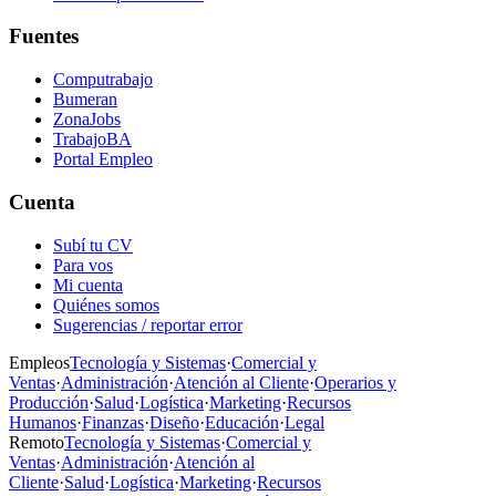
Fuentes
Computrabajo
Bumeran
ZonaJobs
TrabajoBA
Portal Empleo
Cuenta
Subí tu CV
Para vos
Mi cuenta
Quiénes somos
Sugerencias / reportar error
Empleos
Tecnología y Sistemas
·
Comercial y
Ventas
·
Administración
·
Atención al Cliente
·
Operarios y
Producción
·
Salud
·
Logística
·
Marketing
·
Recursos
Humanos
·
Finanzas
·
Diseño
·
Educación
·
Legal
Remoto
Tecnología y Sistemas
·
Comercial y
Ventas
·
Administración
·
Atención al
Cliente
·
Salud
·
Logística
·
Marketing
·
Recursos