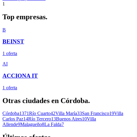
1
Top
empresas.
B
BEINST
1
oferta
AI
ACCIONA IT
1
oferta
Otras ciudades en
Córdoba
.
Córdoba
1371
Río Cuarto
42
Villa María
33
San Francisco
19
Villa
Carlos Paz
14
Río Tercero
13
Buenos Aires
10
Villa
Allende
9
Malagueño
8
La Falda
7