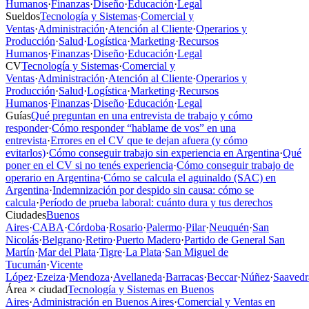
Humanos
·
Finanzas
·
Diseño
·
Educación
·
Legal
Sueldos
Tecnología y Sistemas
·
Comercial y
Ventas
·
Administración
·
Atención al Cliente
·
Operarios y
Producción
·
Salud
·
Logística
·
Marketing
·
Recursos
Humanos
·
Finanzas
·
Diseño
·
Educación
·
Legal
CV
Tecnología y Sistemas
·
Comercial y
Ventas
·
Administración
·
Atención al Cliente
·
Operarios y
Producción
·
Salud
·
Logística
·
Marketing
·
Recursos
Humanos
·
Finanzas
·
Diseño
·
Educación
·
Legal
Guías
Qué preguntan en una entrevista de trabajo y cómo
responder
·
Cómo responder “hablame de vos” en una
entrevista
·
Errores en el CV que te dejan afuera (y cómo
evitarlos)
·
Cómo conseguir trabajo sin experiencia en Argentina
·
Qué
poner en el CV si no tenés experiencia
·
Cómo conseguir trabajo de
operario en Argentina
·
Cómo se calcula el aguinaldo (SAC) en
Argentina
·
Indemnización por despido sin causa: cómo se
calcula
·
Período de prueba laboral: cuánto dura y tus derechos
Ciudades
Buenos
Aires
·
CABA
·
Córdoba
·
Rosario
·
Palermo
·
Pilar
·
Neuquén
·
San
Nicolás
·
Belgrano
·
Retiro
·
Puerto Madero
·
Partido de General San
Martín
·
Mar del Plata
·
Tigre
·
La Plata
·
San Miguel de
Tucumán
·
Vicente
López
·
Ezeiza
·
Mendoza
·
Avellaneda
·
Barracas
·
Beccar
·
Núñez
·
Saavedr
Área × ciudad
Tecnología y Sistemas en Buenos
Aires
·
Administración en Buenos Aires
·
Comercial y Ventas en