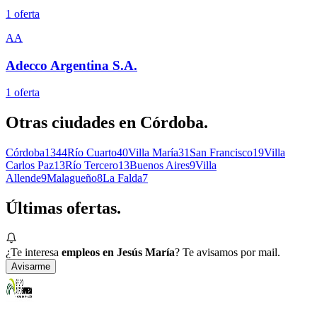
1
oferta
AA
Adecco Argentina S.A.
1
oferta
Otras ciudades en
Córdoba
.
Córdoba
1344
Río Cuarto
40
Villa María
31
San Francisco
19
Villa
Carlos Paz
13
Río Tercero
13
Buenos Aires
9
Villa
Allende
9
Malagueño
8
La Falda
7
Últimas
ofertas.
¿Te interesa
empleos en Jesús María
? Te avisamos por mail.
Avisarme