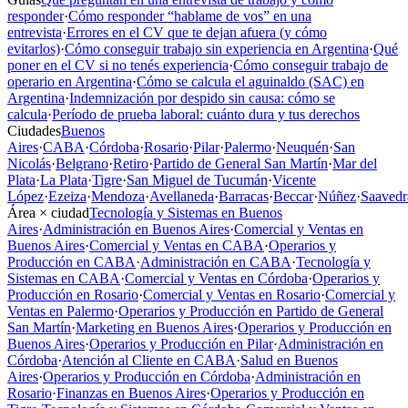
responder
·
Cómo responder “hablame de vos” en una
entrevista
·
Errores en el CV que te dejan afuera (y cómo
evitarlos)
·
Cómo conseguir trabajo sin experiencia en Argentina
·
Qué
poner en el CV si no tenés experiencia
·
Cómo conseguir trabajo de
operario en Argentina
·
Cómo se calcula el aguinaldo (SAC) en
Argentina
·
Indemnización por despido sin causa: cómo se
calcula
·
Período de prueba laboral: cuánto dura y tus derechos
Ciudades
Buenos
Aires
·
CABA
·
Córdoba
·
Rosario
·
Pilar
·
Palermo
·
Neuquén
·
San
Nicolás
·
Belgrano
·
Retiro
·
Partido de General San Martín
·
Mar del
Plata
·
La Plata
·
Tigre
·
San Miguel de Tucumán
·
Vicente
López
·
Ezeiza
·
Mendoza
·
Avellaneda
·
Barracas
·
Beccar
·
Núñez
·
Saavedr
Área × ciudad
Tecnología y Sistemas en Buenos
Aires
·
Administración en Buenos Aires
·
Comercial y Ventas en
Buenos Aires
·
Comercial y Ventas en CABA
·
Operarios y
Producción en CABA
·
Administración en CABA
·
Tecnología y
Sistemas en CABA
·
Comercial y Ventas en Córdoba
·
Operarios y
Producción en Rosario
·
Comercial y Ventas en Rosario
·
Comercial y
Ventas en Palermo
·
Operarios y Producción en Partido de General
San Martín
·
Marketing en Buenos Aires
·
Operarios y Producción en
Buenos Aires
·
Operarios y Producción en Pilar
·
Administración en
Córdoba
·
Atención al Cliente en CABA
·
Salud en Buenos
Aires
·
Operarios y Producción en Córdoba
·
Administración en
Rosario
·
Finanzas en Buenos Aires
·
Operarios y Producción en