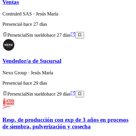
Ventas
Contruled SAS
· Jesús María
Presencial
·
hace 27 días
Presencial
Sin sueldo
hace 27 días
Vendedor/a de Sucursal
Nexo Group
· Jesús María
Presencial
·
hace 29 días
Presencial
Sin sueldo
hace 29 días
Resp. de producción con exp de 3 años en procesos
de siembra, pulverización y cosecha