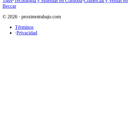
Tigre
·
Tecnología y Sistemas en Córdoba
·
Comercial y Ventas en
Beccar
© 2026 · proximotrabajo.com
Términos
·
Privacidad