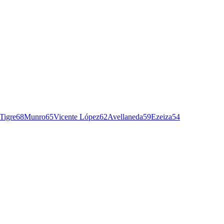
Tigre
68
Munro
65
Vicente López
62
Avellaneda
59
Ezeiza
54