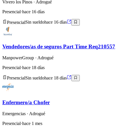
Vivero los Pinos
· Adrogué
Presencial
·
hace 16 días
Presencial
Sin sueldo
hace 16 días
Vendedores/as de seguros Part Time Req210557
ManpowerGroup
· Adrogué
Presencial
·
hace 18 días
Presencial
Sin sueldo
hace 18 días
Enfermero/a Chofer
Emergencias
· Adrogué
Presencial
·
hace 1 mes