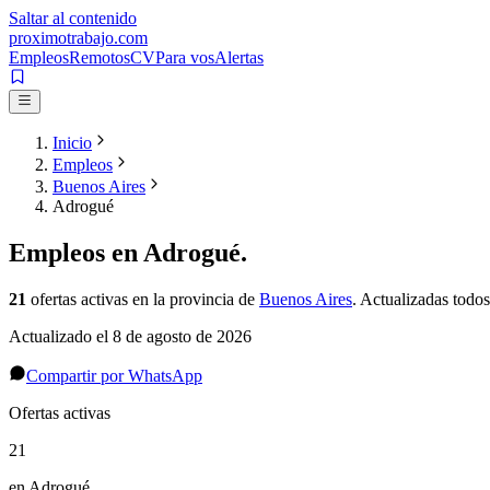
Saltar al contenido
proximotrabajo
.com
Empleos
Remotos
CV
Para vos
Alertas
Inicio
Empleos
Buenos Aires
Adrogué
Empleos en
Adrogué
.
21
ofertas activas
en la provincia de
Buenos Aires
. Actualizadas todos
Actualizado el
8 de agosto de 2026
Compartir por WhatsApp
Ofertas activas
21
en Adrogué