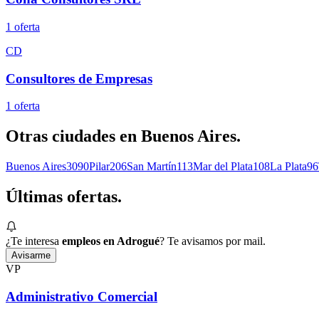
1
oferta
CD
Consultores de Empresas
1
oferta
Otras ciudades en
Buenos Aires
.
Buenos Aires
3090
Pilar
206
San Martín
113
Mar del Plata
108
La Plata
96
Últimas
ofertas.
¿Te interesa
empleos en Adrogué
? Te avisamos por mail.
Avisarme
VP
Administrativo Comercial