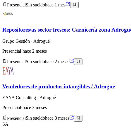
Presencial
Sin sueldo
hace 1 mes
Repositores/as sector frescos: Carnicería zona Adrogu
Grupo Gestión
· Adrogué
Presencial
·
hace 2 meses
Presencial
Sin sueldo
hace 2 meses
Vendedores de productos intangibles / Adrogue
EAYA Consulting
· Adrogué
Presencial
·
hace 3 meses
Presencial
Sin sueldo
hace 3 meses
SA