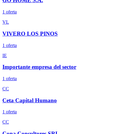
GO HOME S.A.
1
oferta
VL
VIVERO LOS PINOS
1
oferta
IE
Importante empresa del sector
1
oferta
CC
Ceta Capital Humano
1
oferta
CC
Cona Consultores SRL