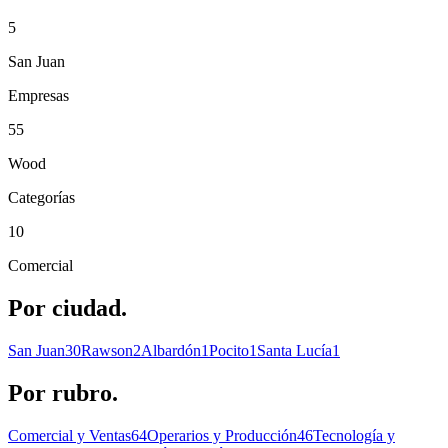
5
San Juan
Empresas
55
Wood
Categorías
10
Comercial
Por
ciudad.
San Juan
30
Rawson
2
Albardón
1
Pocito
1
Santa Lucía
1
Por
rubro.
Comercial y Ventas
64
Operarios y Producción
46
Tecnología y