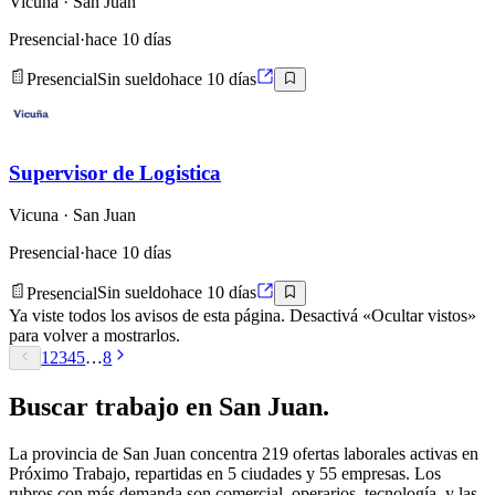
Vicuna
· San Juan
Presencial
·
hace 10 días
Presencial
Sin sueldo
hace 10 días
Supervisor de Logistica
Vicuna
· San Juan
Presencial
·
hace 10 días
Presencial
Sin sueldo
hace 10 días
Ya viste todos los avisos de esta página. Desactivá «Ocultar vistos»
para volver a mostrarlos.
1
2
3
4
5
…
8
Buscar
trabajo en
San Juan
.
La provincia de
San Juan
concentra
219
ofertas laborales activas en
Próximo Trabajo, repartidas en
5
ciudades y
55
empresas
. Los
rubros con más demanda son comercial, operarios, tecnología
, y las