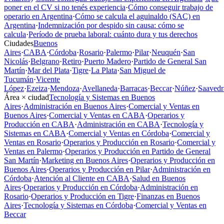
poner en el CV si no tenés experiencia
·
Cómo conseguir trabajo de
operario en Argentina
·
Cómo se calcula el aguinaldo (SAC) en
Argentina
·
Indemnización por despido sin causa: cómo se
calcula
·
Período de prueba laboral: cuánto dura y tus derechos
Ciudades
Buenos
Aires
·
CABA
·
Córdoba
·
Rosario
·
Palermo
·
Pilar
·
Neuquén
·
San
Nicolás
·
Belgrano
·
Retiro
·
Puerto Madero
·
Partido de General San
Martín
·
Mar del Plata
·
Tigre
·
La Plata
·
San Miguel de
Tucumán
·
Vicente
López
·
Ezeiza
·
Mendoza
·
Avellaneda
·
Barracas
·
Beccar
·
Núñez
·
Saavedr
Área × ciudad
Tecnología y Sistemas en Buenos
Aires
·
Administración en Buenos Aires
·
Comercial y Ventas en
Buenos Aires
·
Comercial y Ventas en CABA
·
Operarios y
Producción en CABA
·
Administración en CABA
·
Tecnología y
Sistemas en CABA
·
Comercial y Ventas en Córdoba
·
Comercial y
Ventas en Rosario
·
Operarios y Producción en Rosario
·
Comercial y
Ventas en Palermo
·
Operarios y Producción en Partido de General
San Martín
·
Marketing en Buenos Aires
·
Operarios y Producción en
Buenos Aires
·
Operarios y Producción en Pilar
·
Administración en
Córdoba
·
Atención al Cliente en CABA
·
Salud en Buenos
Aires
·
Operarios y Producción en Córdoba
·
Administración en
Rosario
·
Operarios y Producción en Tigre
·
Finanzas en Buenos
Aires
·
Tecnología y Sistemas en Córdoba
·
Comercial y Ventas en
Beccar