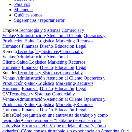
Para vos
Mi cuenta
Quiénes somos
Sugerencias / reportar error
Empleos
Tecnología y Sistemas
·
Comercial y
Ventas
·
Administración
·
Atención al Cliente
·
Operarios y
Producción
·
Salud
·
Logística
·
Marketing
·
Recursos
Humanos
·
Finanzas
·
Diseño
·
Educación
·
Legal
Remoto
Tecnología y Sistemas
·
Comercial y
Ventas
·
Administración
·
Atención al
Cliente
·
Salud
·
Logística
·
Marketing
·
Recursos
Humanos
·
Finanzas
·
Diseño
·
Educación
·
Legal
Sueldos
Tecnología y Sistemas
·
Comercial y
Ventas
·
Administración
·
Atención al Cliente
·
Operarios y
Producción
·
Salud
·
Logística
·
Marketing
·
Recursos
Humanos
·
Finanzas
·
Diseño
·
Educación
·
Legal
CV
Tecnología y Sistemas
·
Comercial y
Ventas
·
Administración
·
Atención al Cliente
·
Operarios y
Producción
·
Salud
·
Logística
·
Marketing
·
Recursos
Humanos
·
Finanzas
·
Diseño
·
Educación
·
Legal
Guías
Qué preguntan en una entrevista de trabajo y cómo
responder
·
Cómo responder “hablame de vos” en una
entrevista
·
Errores en el CV que te dejan afuera (y cómo
evitarlos)
·
Cómo conseguir trabajo sin experiencia en Argentina
·
Qué