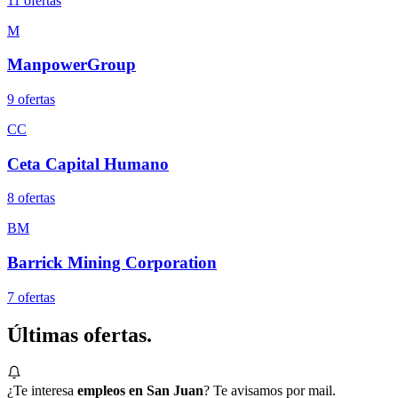
11
oferta
s
M
ManpowerGroup
9
oferta
s
CC
Ceta Capital Humano
8
oferta
s
BM
Barrick Mining Corporation
7
oferta
s
Últimas
ofertas.
¿Te interesa
empleos en San Juan
? Te avisamos por mail.