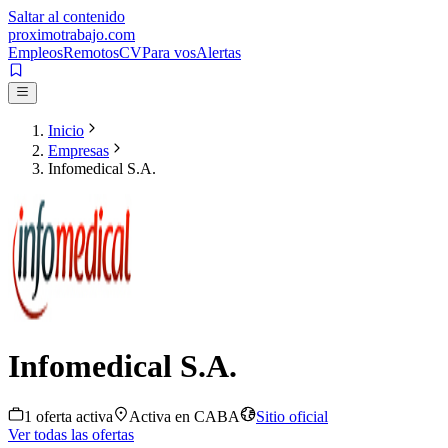
Saltar al contenido
proximotrabajo
.com
Empleos
Remotos
CV
Para vos
Alertas
Inicio
Empresas
Infomedical S.A.
Infomedical S.A.
1
oferta
activa
Activa en
CABA
Sitio oficial
Ver todas las ofertas