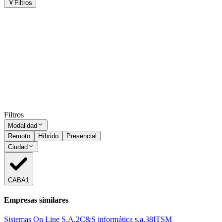
Filtros
Soporte de Aplicaciones informáticas , no soporte
técnico
CABA
Presencial
·
hace 1 mes
Presencial
Sin sueldo
hace 1 mes
Ocultar vistos
Filtros
Modalidad
Remoto
Híbrido
Presencial
Ciudad
CABA
1
Empresas similares
Sistemas On Line S.A.
2
C&S informática s.a.
38
ITSM