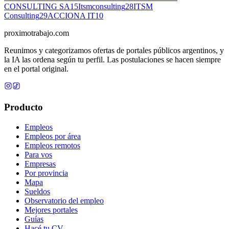
CONSULTING SA
15
Itsmconsulting
28
ITSM
Consulting
29
ACCIONA IT
10
proximotrabajo
.com
Reunimos y categorizamos ofertas de portales públicos argentinos, y
la IA las ordena según tu perfil. Las postulaciones se hacen siempre
en el portal original.
Producto
Empleos
Empleos por área
Empleos remotos
Para vos
Empresas
Por provincia
Mapa
Sueldos
Observatorio del empleo
Mejores portales
Guías
Hacé tu CV