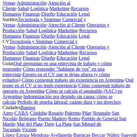
Ventas
·
Administración
·
Atención al
Cliente
·
Salud
·
Logística
·
Marketing
·
Recursos
Humanos
·
Finanzas
·
Diseño
·
Educación
·
Legal
Sueldos
Tecnología y Sistemas
·
Comercial y
Ventas
·
Administración
·
Atención al Cliente
·
Operarios y
Producción
·
Salud
·
Logística
·
Marketing
·
Recursos
Humanos
·
Finanzas
·
Diseño
·
Educación
·
Legal
CV
Tecnología y Sistemas
·
Comercial y
Ventas
·
Administración
·
Atención al Cliente
·
Operarios y
Producción
·
Salud
·
Logística
·
Marketing
·
Recursos
Humanos
·
Finanzas
·
Diseño
·
Educación
·
Legal
Guías
Qué preguntan en una entrevista de trabajo y cómo
responder
·
Cómo responder “hablame de vos” en una
entrevista
·
Errores en el CV que te dejan afuera (y cómo
evitarlos)
·
Cómo conseguir trabajo sin experiencia en Argentina
·
Qué
poner en el CV si no tenés experiencia
·
Cómo conseguir trabajo de
operario en Argentina
·
Cómo se calcula el aguinaldo (SAC) en
Argentina
·
Indemnización por despido sin causa: cómo se
calcula
·
Período de prueba laboral: cuánto dura y tus derechos
Ciudades
Buenos
Aires
·
CABA
·
Córdoba
·
Rosario
·
Palermo
·
Pilar
·
Neuquén
·
San
Nicolás
·
Belgrano
·
Puerto Madero
·
Retiro
·
Partido de General San
Martín
·
Mar del Plata
·
Tigre
·
La Plata
·
San Miguel de
Tucumán
·
Vicente
López
·
Ezeiza
·
Mendoza
·
Avellaneda
·
Barracas
·
Beccar
·
Núñez
·
Saavedr