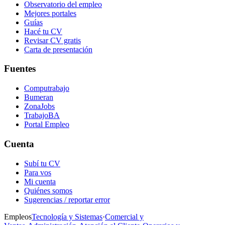
Observatorio del empleo
Mejores portales
Guías
Hacé tu CV
Revisar CV gratis
Carta de presentación
Fuentes
Computrabajo
Bumeran
ZonaJobs
TrabajoBA
Portal Empleo
Cuenta
Subí tu CV
Para vos
Mi cuenta
Quiénes somos
Sugerencias / reportar error
Empleos
Tecnología y Sistemas
·
Comercial y