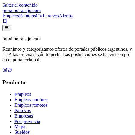
Saltar al contenido
proximotrabajo
.com
Empleos
Remotos
CV
Para vos
Alertas
proximotrabajo
.com
Reunimos y categorizamos ofertas de portales públicos argentinos, y
la IA las ordena según tu perfil. Las postulaciones se hacen siempre
en el portal original.
Producto
Empleos
Empleos por área
Empleos remotos
Para vos
Empresas
Por provincia
Mapa
Sueldos