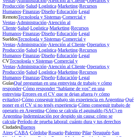
Ventas
·
Administración
·
Atención al Cliente
·
Operarios y
Producción
·
Salud
·
Logística
·
Marketing
·
Recursos
Humanos
·
Finanzas
·
Diseño
·
Educación
·
Legal
Remoto
Tecnología y Sistemas
·
Comercial y
Ventas
·
Administración
·
Atención al
Cliente
·
Salud
·
Logística
·
Marketing
·
Recursos
Humanos
·
Finanzas
·
Diseño
·
Educación
·
Legal
Sueldos
Tecnología y Sistemas
·
Comercial y
Ventas
·
Administración
·
Atención al Cliente
·
Operarios y
Producción
·
Salud
·
Logística
·
Marketing
·
Recursos
Humanos
·
Finanzas
·
Diseño
·
Educación
·
Legal
CV
Tecnología y Sistemas
·
Comercial y
Ventas
·
Administración
·
Atención al Cliente
·
Operarios y
Producción
·
Salud
·
Logística
·
Marketing
·
Recursos
Humanos
·
Finanzas
·
Diseño
·
Educación
·
Legal
Guías
Qué preguntan en una entrevista de trabajo y cómo
responder
·
Cómo responder “hablame de vos” en una
entrevista
·
Errores en el CV que te dejan afuera (y cómo
evitarlos)
·
Cómo conseguir trabajo sin experiencia en Argentina
·
Qué
poner en el CV si no tenés experiencia
·
Cómo conseguir trabajo de
operario en Argentina
·
Cómo se calcula el aguinaldo (SAC) en
Argentina
·
Indemnización por despido sin causa: cómo se
calcula
·
Período de prueba laboral: cuánto dura y tus derechos
Ciudades
Buenos
Aires
·
CABA
·
Córdoba
·
Rosario
·
Palermo
·
Pilar
·
Neuquén
·
San