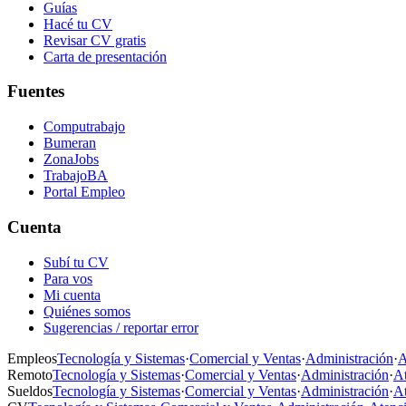
Guías
Hacé tu CV
Revisar CV gratis
Carta de presentación
Fuentes
Computrabajo
Bumeran
ZonaJobs
TrabajoBA
Portal Empleo
Cuenta
Subí tu CV
Para vos
Mi cuenta
Quiénes somos
Sugerencias / reportar error
Empleos
Tecnología y Sistemas
·
Comercial y Ventas
·
Administración
·
A
Remoto
Tecnología y Sistemas
·
Comercial y Ventas
·
Administración
·
At
Sueldos
Tecnología y Sistemas
·
Comercial y Ventas
·
Administración
·
At