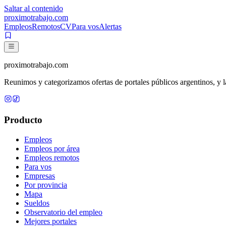
Saltar al contenido
proximotrabajo
.com
Empleos
Remotos
CV
Para vos
Alertas
proximotrabajo
.com
Reunimos y categorizamos ofertas de portales públicos argentinos, y la
Producto
Empleos
Empleos por área
Empleos remotos
Para vos
Empresas
Por provincia
Mapa
Sueldos
Observatorio del empleo
Mejores portales