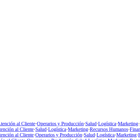
tención al Cliente
·
Operarios y Producción
·
Salud
·
Logística
·
Marketing
·
ención al Cliente
·
Salud
·
Logística
·
Marketing
·
Recursos Humanos
·
Fina
ención al Cliente
·
Operarios y Producción
·
Salud
·
Logística
·
Marketing
·