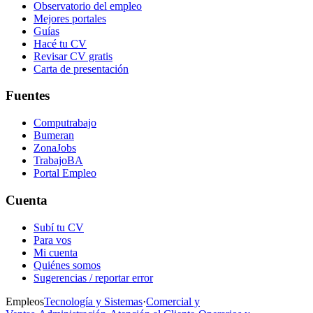
Observatorio del empleo
Mejores portales
Guías
Hacé tu CV
Revisar CV gratis
Carta de presentación
Fuentes
Computrabajo
Bumeran
ZonaJobs
TrabajoBA
Portal Empleo
Cuenta
Subí tu CV
Para vos
Mi cuenta
Quiénes somos
Sugerencias / reportar error
Empleos
Tecnología y Sistemas
·
Comercial y