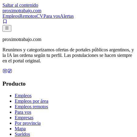
Saltar al contenido
proximotrabajo
.com
Empleos
Remotos
CV
Para vos
Alertas
proximotrabajo
.com
Reunimos y categorizamos ofertas de portales públicos argentinos, y
la IA las ordena según tu perfil. Las postulaciones se hacen siempre
en el portal original.
Producto
Empleos
Empleos por área
Empleos remotos
Para vos
Empresas
Por provincia
Mapa
Sueldos