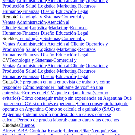
Ventas
·
Administración
·
Atención al Cliente
·
Operarios y
Producción
·
Salud
·
Logística
·
Marketing
·
Recursos
Humanos
·
Finanzas
·
Diseño
·
Educación
·
Legal
Remoto
Tecnología y Sistemas
·
Comercial y
Ventas
·
Administración
·
Atención al
Cliente
·
Salud
·
Logística
·
Marketing
·
Recursos
Humanos
·
Finanzas
·
Diseño
·
Educación
·
Legal
Sueldos
Tecnología y Sistemas
·
Comercial y
Ventas
·
Administración
·
Atención al Cliente
·
Operarios y
Producción
·
Salud
·
Logística
·
Marketing
·
Recursos
Humanos
·
Finanzas
·
Diseño
·
Educación
·
Legal
CV
Tecnología y Sistemas
·
Comercial y
Ventas
·
Administración
·
Atención al Cliente
·
Operarios y
Producción
·
Salud
·
Logística
·
Marketing
·
Recursos
Humanos
·
Finanzas
·
Diseño
·
Educación
·
Legal
Guías
Qué preguntan en una entrevista de trabajo y cómo
responder
·
Cómo responder “hablame de vos” en una
entrevista
·
Errores en el CV que te dejan afuera (y cómo
evitarlos)
·
Cómo conseguir trabajo sin experiencia en Argentina
·
Qué
poner en el CV si no tenés experiencia
·
Cómo conseguir trabajo de
operario en Argentina
·
Cómo se calcula el aguinaldo (SAC) en
Argentina
·
Indemnización por despido sin causa: cómo se
calcula
·
Período de prueba laboral: cuánto dura y tus derechos
Ciudades
Buenos
Aires
·
CABA
·
Córdoba
·
Rosario
·
Palermo
·
Pilar
·
Neuquén
·
San