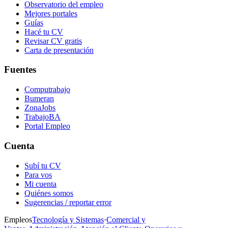
Observatorio del empleo
Mejores portales
Guías
Hacé tu CV
Revisar CV gratis
Carta de presentación
Fuentes
Computrabajo
Bumeran
ZonaJobs
TrabajoBA
Portal Empleo
Cuenta
Subí tu CV
Para vos
Mi cuenta
Quiénes somos
Sugerencias / reportar error
Empleos
Tecnología y Sistemas
·
Comercial y