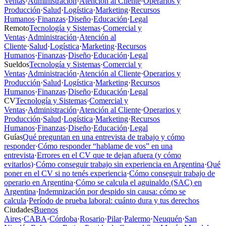
Ventas
·
Administración
·
Atención al Cliente
·
Operarios y
Producción
·
Salud
·
Logística
·
Marketing
·
Recursos
Humanos
·
Finanzas
·
Diseño
·
Educación
·
Legal
Remoto
Tecnología y Sistemas
·
Comercial y
Ventas
·
Administración
·
Atención al
Cliente
·
Salud
·
Logística
·
Marketing
·
Recursos
Humanos
·
Finanzas
·
Diseño
·
Educación
·
Legal
Sueldos
Tecnología y Sistemas
·
Comercial y
Ventas
·
Administración
·
Atención al Cliente
·
Operarios y
Producción
·
Salud
·
Logística
·
Marketing
·
Recursos
Humanos
·
Finanzas
·
Diseño
·
Educación
·
Legal
CV
Tecnología y Sistemas
·
Comercial y
Ventas
·
Administración
·
Atención al Cliente
·
Operarios y
Producción
·
Salud
·
Logística
·
Marketing
·
Recursos
Humanos
·
Finanzas
·
Diseño
·
Educación
·
Legal
Guías
Qué preguntan en una entrevista de trabajo y cómo
responder
·
Cómo responder “hablame de vos” en una
entrevista
·
Errores en el CV que te dejan afuera (y cómo
evitarlos)
·
Cómo conseguir trabajo sin experiencia en Argentina
·
Qué
poner en el CV si no tenés experiencia
·
Cómo conseguir trabajo de
operario en Argentina
·
Cómo se calcula el aguinaldo (SAC) en
Argentina
·
Indemnización por despido sin causa: cómo se
calcula
·
Período de prueba laboral: cuánto dura y tus derechos
Ciudades
Buenos
Aires
·
CABA
·
Córdoba
·
Rosario
·
Pilar
·
Palermo
·
Neuquén
·
San