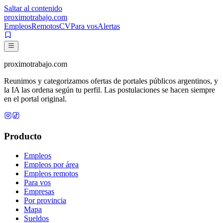
Saltar al contenido
proximotrabajo
.com
Empleos
Remotos
CV
Para vos
Alertas
proximotrabajo
.com
Reunimos y categorizamos ofertas de portales públicos argentinos, y
la IA las ordena según tu perfil. Las postulaciones se hacen siempre
en el portal original.
Producto
Empleos
Empleos por área
Empleos remotos
Para vos
Empresas
Por provincia
Mapa
Sueldos