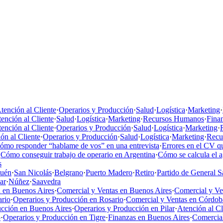
tención al Cliente
·
Operarios y Producción
·
Salud
·
Logística
·
Marketing
·
ención al Cliente
·
Salud
·
Logística
·
Marketing
·
Recursos Humanos
·
Fina
ención al Cliente
·
Operarios y Producción
·
Salud
·
Logística
·
Marketing
·
ón al Cliente
·
Operarios y Producción
·
Salud
·
Logística
·
Marketing
·
Recu
ómo responder “hablame de vos” en una entrevista
·
Errores en el CV qu
·
Cómo conseguir trabajo de operario en Argentina
·
Cómo se calcula el 
s
uén
·
San Nicolás
·
Belgrano
·
Puerto Madero
·
Retiro
·
Partido de General S
ar
·
Núñez
·
Saavedra
 en Buenos Aires
·
Comercial y Ventas en Buenos Aires
·
Comercial y V
ario
·
Operarios y Producción en Rosario
·
Comercial y Ventas en Córdob
ucción en Buenos Aires
·
Operarios y Producción en Pilar
·
Atención al C
o
·
Operarios y Producción en Tigre
·
Finanzas en Buenos Aires
·
Comercial