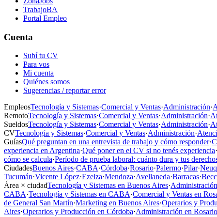
ZonaJobs
TrabajoBA
Portal Empleo
Cuenta
Subí tu CV
Para vos
Mi cuenta
Quiénes somos
Sugerencias / reportar error
Empleos
Tecnología y Sistemas
·
Comercial y Ventas
·
Administración
·
A
Remoto
Tecnología y Sistemas
·
Comercial y Ventas
·
Administración
·
At
Sueldos
Tecnología y Sistemas
·
Comercial y Ventas
·
Administración
·
At
CV
Tecnología y Sistemas
·
Comercial y Ventas
·
Administración
·
Atenci
Guías
Qué preguntan en una entrevista de trabajo y cómo responder
·
C
experiencia en Argentina
·
Qué poner en el CV si no tenés experiencia
cómo se calcula
·
Período de prueba laboral: cuánto dura y tus derecho
Ciudades
Buenos Aires
·
CABA
·
Córdoba
·
Rosario
·
Palermo
·
Pilar
·
Neuq
Tucumán
·
Vicente López
·
Ezeiza
·
Mendoza
·
Avellaneda
·
Barracas
·
Becc
Área × ciudad
Tecnología y Sistemas en Buenos Aires
·
Administración
CABA
·
Tecnología y Sistemas en CABA
·
Comercial y Ventas en Ros
de General San Martín
·
Marketing en Buenos Aires
·
Operarios y Prod
Aires
·
Operarios y Producción en Córdoba
·
Administración en Rosari