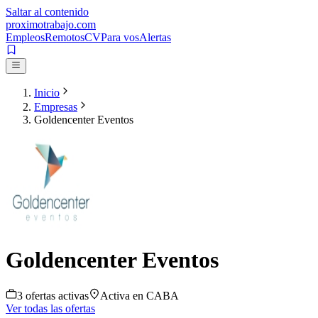
Saltar al contenido
proximotrabajo
.com
Empleos
Remotos
CV
Para vos
Alertas
Inicio
Empresas
Goldencenter Eventos
Goldencenter Eventos
3
oferta
s
activa
s
Activa en
CABA
Ver todas las ofertas