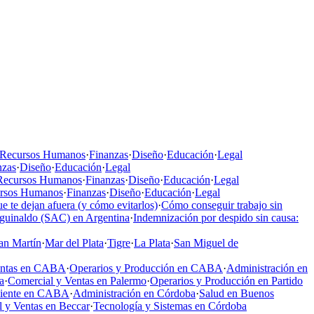
Recursos Humanos
·
Finanzas
·
Diseño
·
Educación
·
Legal
nzas
·
Diseño
·
Educación
·
Legal
Recursos Humanos
·
Finanzas
·
Diseño
·
Educación
·
Legal
rsos Humanos
·
Finanzas
·
Diseño
·
Educación
·
Legal
e te dejan afuera (y cómo evitarlos)
·
Cómo conseguir trabajo sin
aguinaldo (SAC) en Argentina
·
Indemnización por despido sin causa:
an Martín
·
Mar del Plata
·
Tigre
·
La Plata
·
San Miguel de
entas en CABA
·
Operarios y Producción en CABA
·
Administración en
a
·
Comercial y Ventas en Palermo
·
Operarios y Producción en Partido
liente en CABA
·
Administración en Córdoba
·
Salud en Buenos
 y Ventas en Beccar
·
Tecnología y Sistemas en Córdoba