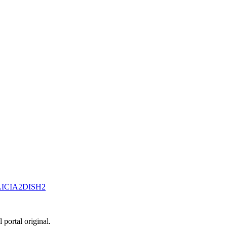
LICIA
2
DISH
2
 portal original.