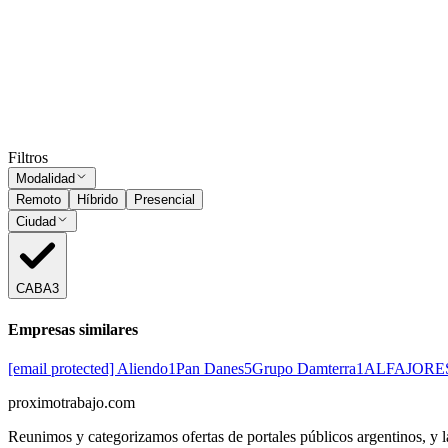
Presencial
Sin sueldo
hace 20 días
Subí tu CV
y ordenamos estos avisos por tu match.
Solo PDF · máx.
Subir CV
Ocultar vistos
Filtros
Modalidad
Remoto
Híbrido
Presencial
Ciudad
CABA
3
Empresas similares
[email protected] Aliendo
1
Pan Danes
5
Grupo Damterra
1
ALFAJORE
proximotrabajo
.com
Reunimos y categorizamos ofertas de portales públicos argentinos, y la