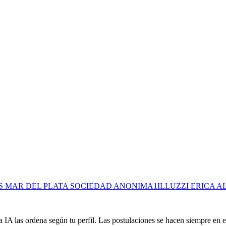
 2 MB
S MAR DEL PLATA SOCIEDAD ANONIMA
1
ILLUZZI ERICA A
 IA las ordena según tu perfil. Las postulaciones se hacen siempre en el