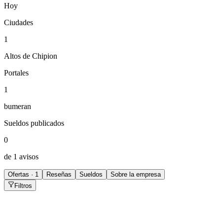
Hoy
Ciudades
1
Altos de Chipion
Portales
1
bumeran
Sueldos publicados
0
de 1 avisos
Ofertas · 1
Reseñas
Sueldos
Sobre la empresa
Filtros
Responsable administrativo financiero - modalidad
híbrida | balnearia