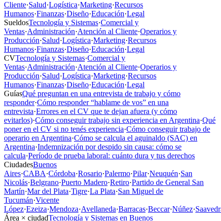
Cliente
·
Salud
·
Logística
·
Marketing
·
Recursos
Humanos
·
Finanzas
·
Diseño
·
Educación
·
Legal
Sueldos
Tecnología y Sistemas
·
Comercial y
Ventas
·
Administración
·
Atención al Cliente
·
Operarios y
Producción
·
Salud
·
Logística
·
Marketing
·
Recursos
Humanos
·
Finanzas
·
Diseño
·
Educación
·
Legal
CV
Tecnología y Sistemas
·
Comercial y
Ventas
·
Administración
·
Atención al Cliente
·
Operarios y
Producción
·
Salud
·
Logística
·
Marketing
·
Recursos
Humanos
·
Finanzas
·
Diseño
·
Educación
·
Legal
Guías
Qué preguntan en una entrevista de trabajo y cómo
responder
·
Cómo responder “hablame de vos” en una
entrevista
·
Errores en el CV que te dejan afuera (y cómo
evitarlos)
·
Cómo conseguir trabajo sin experiencia en Argentina
·
Qué
poner en el CV si no tenés experiencia
·
Cómo conseguir trabajo de
operario en Argentina
·
Cómo se calcula el aguinaldo (SAC) en
Argentina
·
Indemnización por despido sin causa: cómo se
calcula
·
Período de prueba laboral: cuánto dura y tus derechos
Ciudades
Buenos
Aires
·
CABA
·
Córdoba
·
Rosario
·
Palermo
·
Pilar
·
Neuquén
·
San
Nicolás
·
Belgrano
·
Puerto Madero
·
Retiro
·
Partido de General San
Martín
·
Mar del Plata
·
Tigre
·
La Plata
·
San Miguel de
Tucumán
·
Vicente
López
·
Ezeiza
·
Mendoza
·
Avellaneda
·
Barracas
·
Beccar
·
Núñez
·
Saavedr
Área × ciudad
Tecnología y Sistemas en Buenos