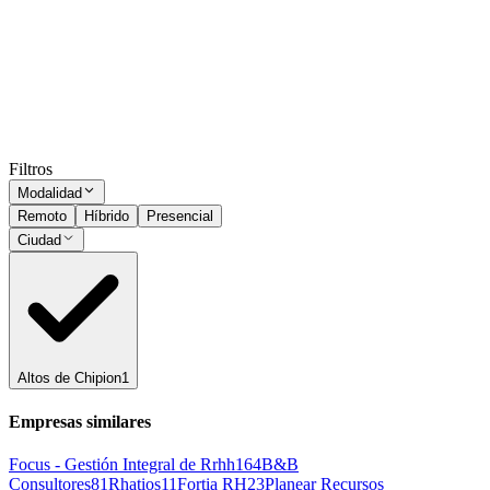
Altos de Chipion
Presencial
·
hace 1 mes
Presencial
Sin sueldo
hace 1 mes
Ocultar vistos
Filtros
Modalidad
Remoto
Híbrido
Presencial
Ciudad
Altos de Chipion
1
Empresas similares
Focus - Gestión Integral de Rrhh
164
B&B
Consultores
81
Rhatios
11
Fortia RH
23
Planear Recursos