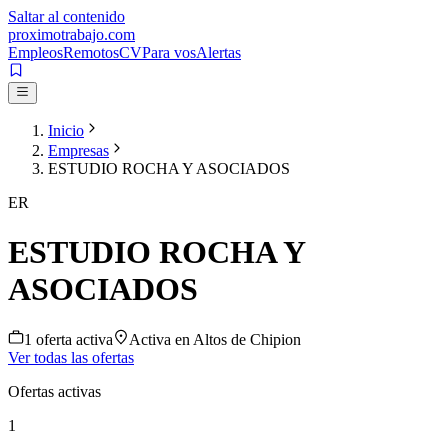
Saltar al contenido
proximotrabajo
.com
Empleos
Remotos
CV
Para vos
Alertas
Inicio
Empresas
ESTUDIO ROCHA Y ASOCIADOS
ER
ESTUDIO ROCHA Y
ASOCIADOS
1
oferta
activa
Activa en
Altos de Chipion
Ver todas las ofertas
Ofertas activas
1