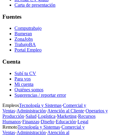
Carta de presentación
Fuentes
Computrabajo
Bumeran
ZonaJobs
TrabajoBA
Portal Empleo
Cuenta
Subí tu CV
Para vos
Mi cuenta
Quiénes somos
Sugerencias / reportar error
Empleos
Tecnología y Sistemas
·
Comercial y
Ventas
·
Administración
·
Atención al Cliente
·
Operarios y
Producción
·
Salud
·
Logística
·
Marketing
·
Recursos
Humanos
·
Finanzas
·
Diseño
·
Educación
·
Legal
Remoto
Tecnología y Sistemas
·
Comercial y
Ventas
·
Administración
·
Atención al