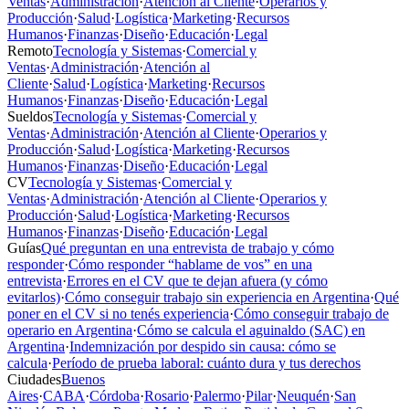
Ventas
·
Administración
·
Atención al Cliente
·
Operarios y
Producción
·
Salud
·
Logística
·
Marketing
·
Recursos
Humanos
·
Finanzas
·
Diseño
·
Educación
·
Legal
Remoto
Tecnología y Sistemas
·
Comercial y
Ventas
·
Administración
·
Atención al
Cliente
·
Salud
·
Logística
·
Marketing
·
Recursos
Humanos
·
Finanzas
·
Diseño
·
Educación
·
Legal
Sueldos
Tecnología y Sistemas
·
Comercial y
Ventas
·
Administración
·
Atención al Cliente
·
Operarios y
Producción
·
Salud
·
Logística
·
Marketing
·
Recursos
Humanos
·
Finanzas
·
Diseño
·
Educación
·
Legal
CV
Tecnología y Sistemas
·
Comercial y
Ventas
·
Administración
·
Atención al Cliente
·
Operarios y
Producción
·
Salud
·
Logística
·
Marketing
·
Recursos
Humanos
·
Finanzas
·
Diseño
·
Educación
·
Legal
Guías
Qué preguntan en una entrevista de trabajo y cómo
responder
·
Cómo responder “hablame de vos” en una
entrevista
·
Errores en el CV que te dejan afuera (y cómo
evitarlos)
·
Cómo conseguir trabajo sin experiencia en Argentina
·
Qué
poner en el CV si no tenés experiencia
·
Cómo conseguir trabajo de
operario en Argentina
·
Cómo se calcula el aguinaldo (SAC) en
Argentina
·
Indemnización por despido sin causa: cómo se
calcula
·
Período de prueba laboral: cuánto dura y tus derechos
Ciudades
Buenos
Aires
·
CABA
·
Córdoba
·
Rosario
·
Palermo
·
Pilar
·
Neuquén
·
San