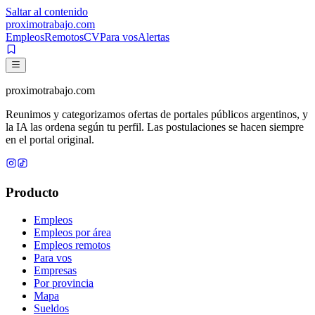
Saltar al contenido
proximotrabajo
.com
Empleos
Remotos
CV
Para vos
Alertas
proximotrabajo
.com
Reunimos y categorizamos ofertas de portales públicos argentinos, y
la IA las ordena según tu perfil. Las postulaciones se hacen siempre
en el portal original.
Producto
Empleos
Empleos por área
Empleos remotos
Para vos
Empresas
Por provincia
Mapa
Sueldos