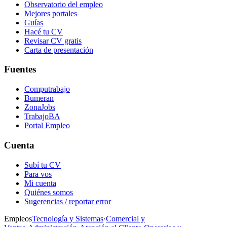
Observatorio del empleo
Mejores portales
Guías
Hacé tu CV
Revisar CV gratis
Carta de presentación
Fuentes
Computrabajo
Bumeran
ZonaJobs
TrabajoBA
Portal Empleo
Cuenta
Subí tu CV
Para vos
Mi cuenta
Quiénes somos
Sugerencias / reportar error
Empleos
Tecnología y Sistemas
·
Comercial y