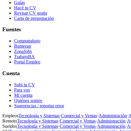
Guías
Hacé tu CV
Revisar CV gratis
Carta de presentación
Fuentes
Computrabajo
Bumeran
ZonaJobs
TrabajoBA
Portal Empleo
Cuenta
Subí tu CV
Para vos
Mi cuenta
Quiénes somos
Sugerencias / reportar error
Empleos
Tecnología y Sistemas
·
Comercial y Ventas
·
Administración
·
A
Remoto
Tecnología y Sistemas
·
Comercial y Ventas
·
Administración
·
At
Sueldos
Tecnología y Sistemas
·
Comercial y Ventas
·
Administración
·
At