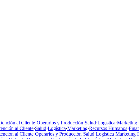
tención al Cliente
·
Operarios y Producción
·
Salud
·
Logística
·
Marketing
·
ención al Cliente
·
Salud
·
Logística
·
Marketing
·
Recursos Humanos
·
Fina
ención al Cliente
·
Operarios y Producción
·
Salud
·
Logística
·
Marketing
·