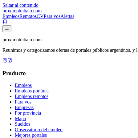
Saltar al contenido
proximotrabajo
.com
Empleos
Remotos
CV
Para vos
Alertas
proximotrabajo
.com
Reunimos y categorizamos ofertas de portales públicos argentinos, y la
Producto
Empleos
Empleos por área
Empleos remotos
Para vos
Empresas
Por provincia
Mapa
Sueldos
Observatorio del empleo
Mejores portales