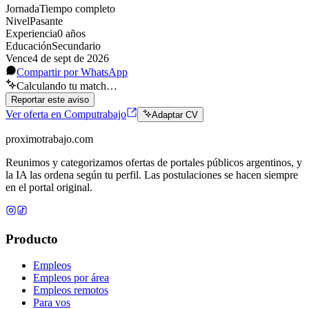
Jornada
Tiempo completo
Nivel
Pasante
Experiencia
0
año
s
Educación
Secundario
Vence
4 de sept de 2026
Compartir por WhatsApp
Calculando tu match…
Reportar este aviso
Ver oferta en Computrabajo
Adaptar CV
proximotrabajo
.com
Reunimos y categorizamos ofertas de portales públicos argentinos, y
la IA las ordena según tu perfil. Las postulaciones se hacen siempre
en el portal original.
Producto
Empleos
Empleos por área
Empleos remotos
Para vos