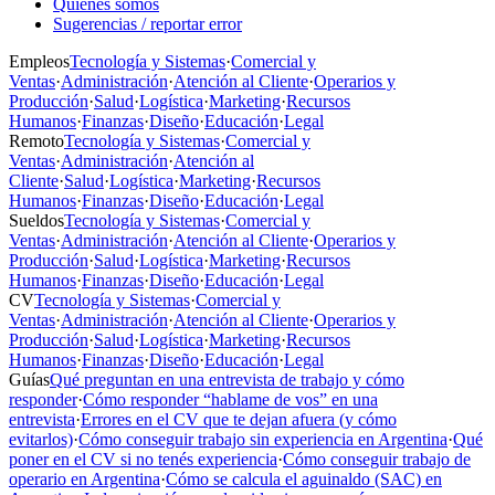
Quiénes somos
Sugerencias / reportar error
Empleos
Tecnología y Sistemas
·
Comercial y
Ventas
·
Administración
·
Atención al Cliente
·
Operarios y
Producción
·
Salud
·
Logística
·
Marketing
·
Recursos
Humanos
·
Finanzas
·
Diseño
·
Educación
·
Legal
Remoto
Tecnología y Sistemas
·
Comercial y
Ventas
·
Administración
·
Atención al
Cliente
·
Salud
·
Logística
·
Marketing
·
Recursos
Humanos
·
Finanzas
·
Diseño
·
Educación
·
Legal
Sueldos
Tecnología y Sistemas
·
Comercial y
Ventas
·
Administración
·
Atención al Cliente
·
Operarios y
Producción
·
Salud
·
Logística
·
Marketing
·
Recursos
Humanos
·
Finanzas
·
Diseño
·
Educación
·
Legal
CV
Tecnología y Sistemas
·
Comercial y
Ventas
·
Administración
·
Atención al Cliente
·
Operarios y
Producción
·
Salud
·
Logística
·
Marketing
·
Recursos
Humanos
·
Finanzas
·
Diseño
·
Educación
·
Legal
Guías
Qué preguntan en una entrevista de trabajo y cómo
responder
·
Cómo responder “hablame de vos” en una
entrevista
·
Errores en el CV que te dejan afuera (y cómo
evitarlos)
·
Cómo conseguir trabajo sin experiencia en Argentina
·
Qué
poner en el CV si no tenés experiencia
·
Cómo conseguir trabajo de
operario en Argentina
·
Cómo se calcula el aguinaldo (SAC) en