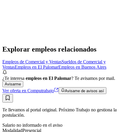
Vendedores con o sin experiencia
DAC Automotriz
· El Palomar
Presencial
·
hace 1 mes
Presencial
Sin sueldo
hace 1 mes
Explorar empleos relacionados
Empleos de Comercial y Ventas
Sueldos de Comercial y
Ventas
Empleos en El Palomar
Empleos en Buenos Aires
¿Te interesa
empleos en El Palomar
? Te avisamos por mail.
Avisarme
Ver oferta en Computrabajo
Avisame de avisos así
Te llevamos al portal original. Próximo Trabajo no gestiona la
postulación.
Salario no informado en el aviso
Modalidad
Presencial