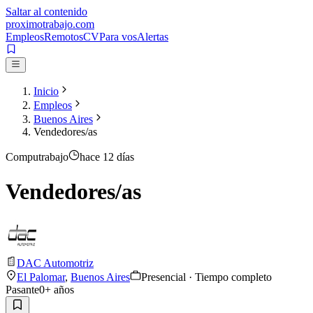
Saltar al contenido
proximotrabajo
.com
Empleos
Remotos
CV
Para vos
Alertas
Inicio
Empleos
Buenos Aires
Vendedores/as
Computrabajo
hace 12 días
Vendedores/as
DAC Automotriz
El Palomar
,
Buenos Aires
Presencial · Tiempo completo
Pasante
0
+ años