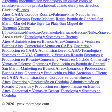
Argentina
·
Indemnización por despido sin causa: cómo se
calcula
·
Período de prueba laboral: cuánto dura y tus derechos
Ciudades
Buenos
Aires
·
CABA
·
Córdoba
·
Rosario
·
Palermo
·
Pilar
·
Neuquén
·
San
Nicolás
·
Belgrano
·
Puerto Madero
·
Retiro
·
Partido de General San
Martín
·
Mar del Plata
·
Tigre
·
La Plata
·
San Miguel de
Tucumán
·
Vicente
López
·
Ezeiza
·
Mendoza
·
Avellaneda
·
Barracas
·
Beccar
·
Núñez
·
Saavedr
Área × ciudad
Tecnología y Sistemas en Buenos
Aires
·
Administración en Buenos Aires
·
Comercial y Ventas en
Buenos Aires
·
Comercial y Ventas en CABA
·
Operarios y
Producción en CABA
·
Administración en CABA
·
Tecnología y
Sistemas en CABA
·
Comercial y Ventas en Rosario
·
Operarios y
Producción en Rosario
·
Comercial y Ventas en Córdoba
·
Comercial y
Ventas en Palermo
·
Operarios y Producción en Partido de General
San Martín
·
Marketing en Buenos Aires
·
Operarios y Producción en
Buenos Aires
·
Operarios y Producción en Pilar
·
Atención al Cliente
en CABA
·
Administración en Córdoba
·
Salud en Buenos
Aires
·
Operarios y Producción en Córdoba
·
Administración en
Rosario
·
Operarios y Producción en Tigre
·
Finanzas en Buenos
Aires
·
Comercial y Ventas en Beccar
·
Tecnología y Sistemas en
Córdoba
© 2026 · proximotrabajo.com