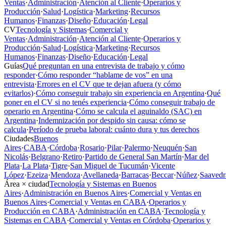
Ventas
·
Administración
·
Atención al Cliente
·
Operarios y
Producción
·
Salud
·
Logística
·
Marketing
·
Recursos
Humanos
·
Finanzas
·
Diseño
·
Educación
·
Legal
CV
Tecnología y Sistemas
·
Comercial y
Ventas
·
Administración
·
Atención al Cliente
·
Operarios y
Producción
·
Salud
·
Logística
·
Marketing
·
Recursos
Humanos
·
Finanzas
·
Diseño
·
Educación
·
Legal
Guías
Qué preguntan en una entrevista de trabajo y cómo
responder
·
Cómo responder “hablame de vos” en una
entrevista
·
Errores en el CV que te dejan afuera (y cómo
evitarlos)
·
Cómo conseguir trabajo sin experiencia en Argentina
·
Qué
poner en el CV si no tenés experiencia
·
Cómo conseguir trabajo de
operario en Argentina
·
Cómo se calcula el aguinaldo (SAC) en
Argentina
·
Indemnización por despido sin causa: cómo se
calcula
·
Período de prueba laboral: cuánto dura y tus derechos
Ciudades
Buenos
Aires
·
CABA
·
Córdoba
·
Rosario
·
Pilar
·
Palermo
·
Neuquén
·
San
Nicolás
·
Belgrano
·
Retiro
·
Partido de General San Martín
·
Mar del
Plata
·
La Plata
·
Tigre
·
San Miguel de Tucumán
·
Vicente
López
·
Ezeiza
·
Mendoza
·
Avellaneda
·
Barracas
·
Beccar
·
Núñez
·
Saavedr
Área × ciudad
Tecnología y Sistemas en Buenos
Aires
·
Administración en Buenos Aires
·
Comercial y Ventas en
Buenos Aires
·
Comercial y Ventas en CABA
·
Operarios y
Producción en CABA
·
Administración en CABA
·
Tecnología y
Sistemas en CABA
·
Comercial y Ventas en Córdoba
·
Operarios y