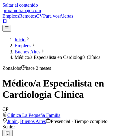
Saltar al contenido
proximotrabajo
.com
Empleos
Remotos
CV
Para vos
Alertas
Inicio
Empleos
Buenos Aires
Médico/a Especialista en Cardiología Clínica
ZonaJobs
hace 2 meses
Médico/a Especialista en
Cardiología Clínica
CP
Clínica La Pequeña Familia
Junín
,
Buenos Aires
Presencial · Tiempo completo
Senior