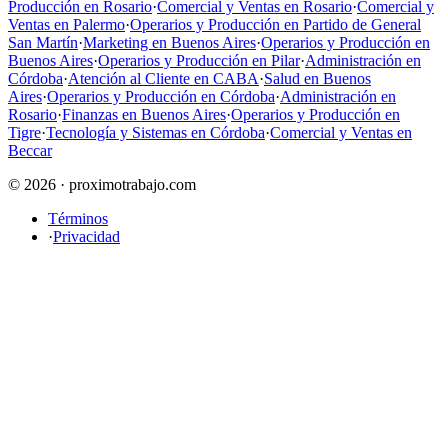
Producción en Rosario
·
Comercial y Ventas en Rosario
·
Comercial y
Ventas en Palermo
·
Operarios y Producción en Partido de General
San Martín
·
Marketing en Buenos Aires
·
Operarios y Producción en
Buenos Aires
·
Operarios y Producción en Pilar
·
Administración en
Córdoba
·
Atención al Cliente en CABA
·
Salud en Buenos
Aires
·
Operarios y Producción en Córdoba
·
Administración en
Rosario
·
Finanzas en Buenos Aires
·
Operarios y Producción en
Tigre
·
Tecnología y Sistemas en Córdoba
·
Comercial y Ventas en
Beccar
© 2026 · proximotrabajo.com
Términos
·
Privacidad