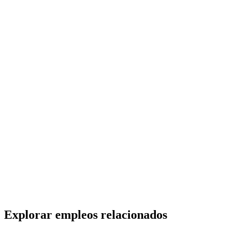
Médico Pediatra
GO HOME S.A.
· Junín
Presencial
·
hace 3 meses
Presencial
Sin sueldo
hace 3 meses
Acompañante Terapéutico Alto Verde
GO HOME S.A.
· Junín
Presencial
·
hace 10 meses
Presencial
Sin sueldo
hace 10 meses
Explorar empleos relacionados