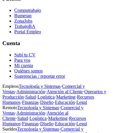
Computrabajo
Bumeran
ZonaJobs
TrabajoBA
Portal Empleo
Cuenta
Subí tu CV
Para vos
Mi cuenta
Quiénes somos
Sugerencias / reportar error
Empleos
Tecnología y Sistemas
·
Comercial y
Ventas
·
Administración
·
Atención al Cliente
·
Operarios y
Producción
·
Salud
·
Logística
·
Marketing
·
Recursos
Humanos
·
Finanzas
·
Diseño
·
Educación
·
Legal
Remoto
Tecnología y Sistemas
·
Comercial y
Ventas
·
Administración
·
Atención al
Cliente
·
Salud
·
Logística
·
Marketing
·
Recursos
Humanos
·
Finanzas
·
Diseño
·
Educación
·
Legal
Sueldos
Tecnología y Sistemas
·
Comercial y