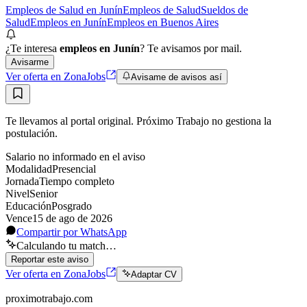
Empleos de Salud en Junín
Empleos de Salud
Sueldos de
Salud
Empleos en Junín
Empleos en Buenos Aires
¿Te interesa
empleos en Junín
? Te avisamos por mail.
Avisarme
Ver oferta en ZonaJobs
Avisame de avisos así
Te llevamos al portal original. Próximo Trabajo no gestiona la
postulación.
Salario no informado en el aviso
Modalidad
Presencial
Jornada
Tiempo completo
Nivel
Senior
Educación
Posgrado
Vence
15 de ago de 2026
Compartir por WhatsApp
Calculando tu match…
Reportar este aviso
Ver oferta en ZonaJobs
Adaptar CV
proximotrabajo
.com