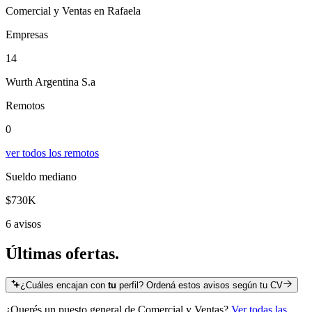
Comercial y Ventas en Rafaela
Empresas
14
Wurth Argentina S.a
Remotos
0
ver todos los remotos
Sueldo mediano
$730K
6 avisos
Últimas
ofertas.
¿Cuáles encajan con
tu
perfil? Ordená estos avisos según tu CV
¿Querés un puesto general de
Comercial y Ventas
?
Ver todas las