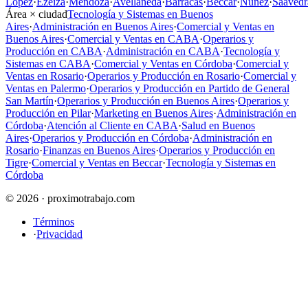
López
·
Ezeiza
·
Mendoza
·
Avellaneda
·
Barracas
·
Beccar
·
Núñez
·
Saavedr
Área × ciudad
Tecnología y Sistemas en Buenos
Aires
·
Administración en Buenos Aires
·
Comercial y Ventas en
Buenos Aires
·
Comercial y Ventas en CABA
·
Operarios y
Producción en CABA
·
Administración en CABA
·
Tecnología y
Sistemas en CABA
·
Comercial y Ventas en Córdoba
·
Comercial y
Ventas en Rosario
·
Operarios y Producción en Rosario
·
Comercial y
Ventas en Palermo
·
Operarios y Producción en Partido de General
San Martín
·
Operarios y Producción en Buenos Aires
·
Operarios y
Producción en Pilar
·
Marketing en Buenos Aires
·
Administración en
Córdoba
·
Atención al Cliente en CABA
·
Salud en Buenos
Aires
·
Operarios y Producción en Córdoba
·
Administración en
Rosario
·
Finanzas en Buenos Aires
·
Operarios y Producción en
Tigre
·
Comercial y Ventas en Beccar
·
Tecnología y Sistemas en
Córdoba
© 2026 · proximotrabajo.com
Términos
·
Privacidad