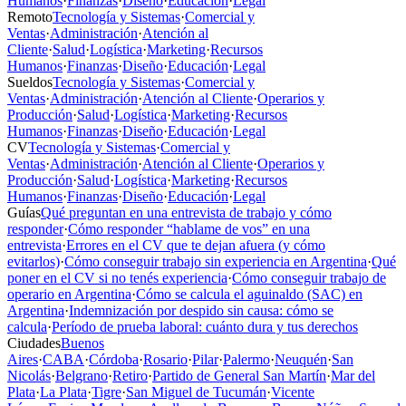
Humanos
·
Finanzas
·
Diseño
·
Educación
·
Legal
Remoto
Tecnología y Sistemas
·
Comercial y
Ventas
·
Administración
·
Atención al
Cliente
·
Salud
·
Logística
·
Marketing
·
Recursos
Humanos
·
Finanzas
·
Diseño
·
Educación
·
Legal
Sueldos
Tecnología y Sistemas
·
Comercial y
Ventas
·
Administración
·
Atención al Cliente
·
Operarios y
Producción
·
Salud
·
Logística
·
Marketing
·
Recursos
Humanos
·
Finanzas
·
Diseño
·
Educación
·
Legal
CV
Tecnología y Sistemas
·
Comercial y
Ventas
·
Administración
·
Atención al Cliente
·
Operarios y
Producción
·
Salud
·
Logística
·
Marketing
·
Recursos
Humanos
·
Finanzas
·
Diseño
·
Educación
·
Legal
Guías
Qué preguntan en una entrevista de trabajo y cómo
responder
·
Cómo responder “hablame de vos” en una
entrevista
·
Errores en el CV que te dejan afuera (y cómo
evitarlos)
·
Cómo conseguir trabajo sin experiencia en Argentina
·
Qué
poner en el CV si no tenés experiencia
·
Cómo conseguir trabajo de
operario en Argentina
·
Cómo se calcula el aguinaldo (SAC) en
Argentina
·
Indemnización por despido sin causa: cómo se
calcula
·
Período de prueba laboral: cuánto dura y tus derechos
Ciudades
Buenos
Aires
·
CABA
·
Córdoba
·
Rosario
·
Pilar
·
Palermo
·
Neuquén
·
San
Nicolás
·
Belgrano
·
Retiro
·
Partido de General San Martín
·
Mar del
Plata
·
La Plata
·
Tigre
·
San Miguel de Tucumán
·
Vicente