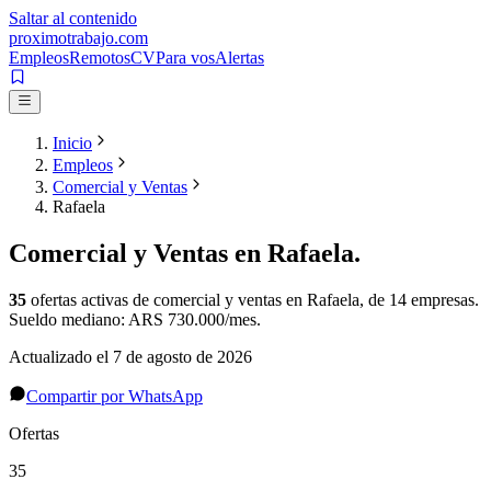
Saltar al contenido
proximotrabajo
.com
Empleos
Remotos
CV
Para vos
Alertas
Inicio
Empleos
Comercial y Ventas
Rafaela
Comercial y Ventas
en
Rafaela
.
35
ofertas activas de
comercial y ventas
en
Rafaela
, de 14 empresas
.
Sueldo mediano: ARS 730.000/mes.
Actualizado el
7 de agosto de 2026
Compartir por WhatsApp
Ofertas
35