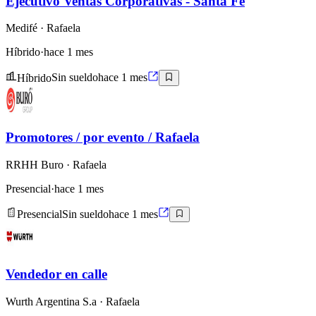
Ejecutivo Ventas Corporativas - Santa Fe
Medifé
· Rafaela
Híbrido
·
hace 1 mes
Híbrido
Sin sueldo
hace 1 mes
Promotores / por evento / Rafaela
RRHH Buro
· Rafaela
Presencial
·
hace 1 mes
Presencial
Sin sueldo
hace 1 mes
Vendedor en calle
Wurth Argentina S.a
· Rafaela