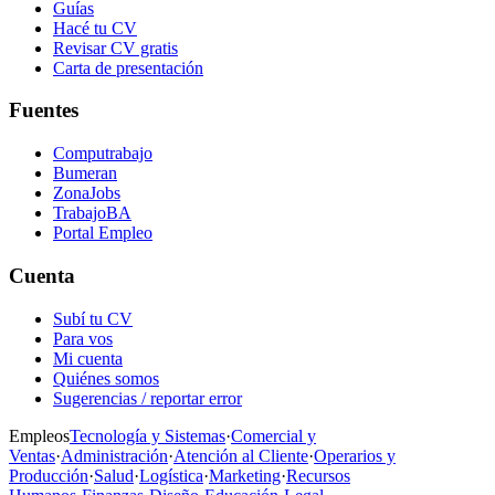
Guías
Hacé tu CV
Revisar CV gratis
Carta de presentación
Fuentes
Computrabajo
Bumeran
ZonaJobs
TrabajoBA
Portal Empleo
Cuenta
Subí tu CV
Para vos
Mi cuenta
Quiénes somos
Sugerencias / reportar error
Empleos
Tecnología y Sistemas
·
Comercial y
Ventas
·
Administración
·
Atención al Cliente
·
Operarios y
Producción
·
Salud
·
Logística
·
Marketing
·
Recursos