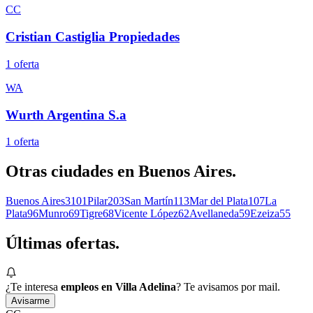
CC
Cristian Castiglia Propiedades
1
oferta
WA
Wurth Argentina S.a
1
oferta
Otras ciudades en
Buenos Aires
.
Buenos Aires
3101
Pilar
203
San Martín
113
Mar del Plata
107
La
Plata
96
Munro
69
Tigre
68
Vicente López
62
Avellaneda
59
Ezeiza
55
Últimas
ofertas.
¿Te interesa
empleos en Villa Adelina
? Te avisamos por mail.
Avisarme