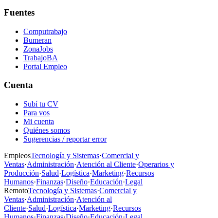
Fuentes
Computrabajo
Bumeran
ZonaJobs
TrabajoBA
Portal Empleo
Cuenta
Subí tu CV
Para vos
Mi cuenta
Quiénes somos
Sugerencias / reportar error
Empleos
Tecnología y Sistemas
·
Comercial y
Ventas
·
Administración
·
Atención al Cliente
·
Operarios y
Producción
·
Salud
·
Logística
·
Marketing
·
Recursos
Humanos
·
Finanzas
·
Diseño
·
Educación
·
Legal
Remoto
Tecnología y Sistemas
·
Comercial y
Ventas
·
Administración
·
Atención al
Cliente
·
Salud
·
Logística
·
Marketing
·
Recursos
Humanos
·
Finanzas
·
Diseño
·
Educación
·
Legal