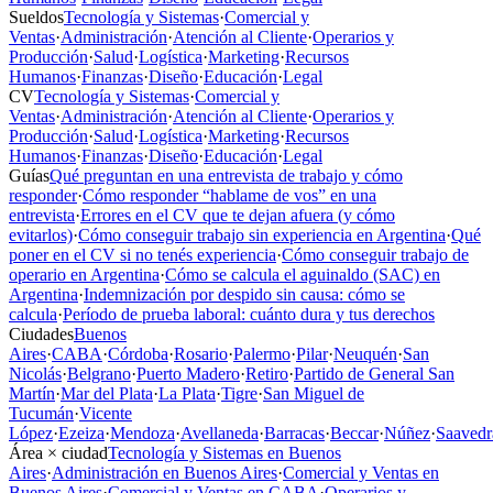
Sueldos
Tecnología y Sistemas
·
Comercial y
Ventas
·
Administración
·
Atención al Cliente
·
Operarios y
Producción
·
Salud
·
Logística
·
Marketing
·
Recursos
Humanos
·
Finanzas
·
Diseño
·
Educación
·
Legal
CV
Tecnología y Sistemas
·
Comercial y
Ventas
·
Administración
·
Atención al Cliente
·
Operarios y
Producción
·
Salud
·
Logística
·
Marketing
·
Recursos
Humanos
·
Finanzas
·
Diseño
·
Educación
·
Legal
Guías
Qué preguntan en una entrevista de trabajo y cómo
responder
·
Cómo responder “hablame de vos” en una
entrevista
·
Errores en el CV que te dejan afuera (y cómo
evitarlos)
·
Cómo conseguir trabajo sin experiencia en Argentina
·
Qué
poner en el CV si no tenés experiencia
·
Cómo conseguir trabajo de
operario en Argentina
·
Cómo se calcula el aguinaldo (SAC) en
Argentina
·
Indemnización por despido sin causa: cómo se
calcula
·
Período de prueba laboral: cuánto dura y tus derechos
Ciudades
Buenos
Aires
·
CABA
·
Córdoba
·
Rosario
·
Palermo
·
Pilar
·
Neuquén
·
San
Nicolás
·
Belgrano
·
Puerto Madero
·
Retiro
·
Partido de General San
Martín
·
Mar del Plata
·
La Plata
·
Tigre
·
San Miguel de
Tucumán
·
Vicente
López
·
Ezeiza
·
Mendoza
·
Avellaneda
·
Barracas
·
Beccar
·
Núñez
·
Saavedr
Área × ciudad
Tecnología y Sistemas en Buenos
Aires
·
Administración en Buenos Aires
·
Comercial y Ventas en
Buenos Aires
·
Comercial y Ventas en CABA
·
Operarios y