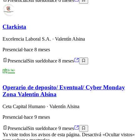
Presencial
Sin sueldo
hace 6 meses
Clarkista
Excelencia Laboral S.A.
· Valentín Alsina
Presencial
·
hace 8 meses
Presencial
Sin sueldo
hace 8 meses
Operario de deposito/ Eventual/ Cyber Monday
Zona Valentin Alsina
Ceta Capital Humano
· Valentín Alsina
Presencial
·
hace 9 meses
Presencial
Sin sueldo
hace 9 meses
Ya viste todos los avisos de esta página. Desactivá «Ocultar vistos»