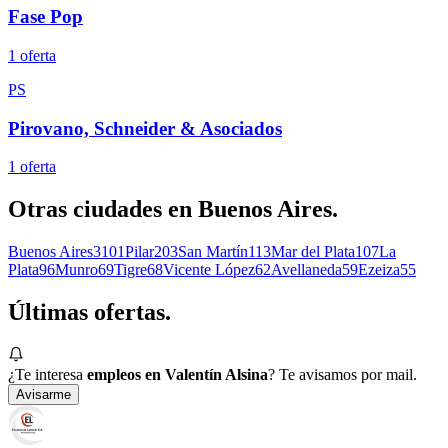
Fase Pop
1
oferta
PS
Pirovano, Schneider & Asociados
1
oferta
Otras ciudades en
Buenos Aires
.
Buenos Aires
3101
Pilar
203
San Martín
113
Mar del Plata
107
La
Plata
96
Munro
69
Tigre
68
Vicente López
62
Avellaneda
59
Ezeiza
55
Últimas
ofertas.
¿Te interesa
empleos en Valentín Alsina
? Te avisamos por mail.
Avisarme