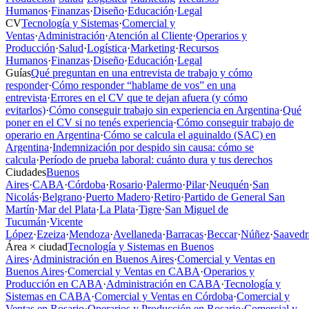
Humanos
·
Finanzas
·
Diseño
·
Educación
·
Legal
CV
Tecnología y Sistemas
·
Comercial y
Ventas
·
Administración
·
Atención al Cliente
·
Operarios y
Producción
·
Salud
·
Logística
·
Marketing
·
Recursos
Humanos
·
Finanzas
·
Diseño
·
Educación
·
Legal
Guías
Qué preguntan en una entrevista de trabajo y cómo
responder
·
Cómo responder “hablame de vos” en una
entrevista
·
Errores en el CV que te dejan afuera (y cómo
evitarlos)
·
Cómo conseguir trabajo sin experiencia en Argentina
·
Qué
poner en el CV si no tenés experiencia
·
Cómo conseguir trabajo de
operario en Argentina
·
Cómo se calcula el aguinaldo (SAC) en
Argentina
·
Indemnización por despido sin causa: cómo se
calcula
·
Período de prueba laboral: cuánto dura y tus derechos
Ciudades
Buenos
Aires
·
CABA
·
Córdoba
·
Rosario
·
Palermo
·
Pilar
·
Neuquén
·
San
Nicolás
·
Belgrano
·
Puerto Madero
·
Retiro
·
Partido de General San
Martín
·
Mar del Plata
·
La Plata
·
Tigre
·
San Miguel de
Tucumán
·
Vicente
López
·
Ezeiza
·
Mendoza
·
Avellaneda
·
Barracas
·
Beccar
·
Núñez
·
Saavedr
Área × ciudad
Tecnología y Sistemas en Buenos
Aires
·
Administración en Buenos Aires
·
Comercial y Ventas en
Buenos Aires
·
Comercial y Ventas en CABA
·
Operarios y
Producción en CABA
·
Administración en CABA
·
Tecnología y
Sistemas en CABA
·
Comercial y Ventas en Córdoba
·
Comercial y
Ventas en Rosario
·
Operarios y Producción en Rosario
·
Comercial y