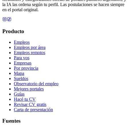
la IA las ordena según tu perfil. Las postulaciones se hacen siempre
en el portal original.
Producto
Empleos
Empleos por área
Empleos remotos
Para vos
Empresas
Por provincia
Mapa
Sueldos
Observatorio del empleo
Mejores portales
Guías
Hacé tu CV
Revisar CV gratis
Carta de presentación
Fuentes