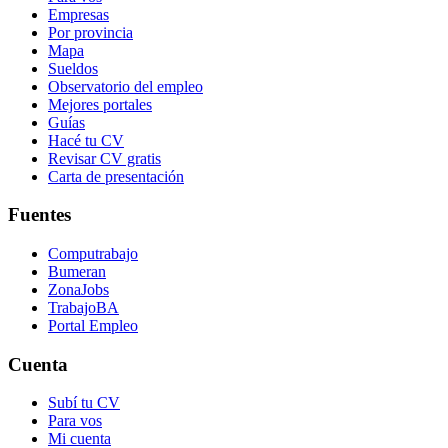
Empresas
Por provincia
Mapa
Sueldos
Observatorio del empleo
Mejores portales
Guías
Hacé tu CV
Revisar CV gratis
Carta de presentación
Fuentes
Computrabajo
Bumeran
ZonaJobs
TrabajoBA
Portal Empleo
Cuenta
Subí tu CV
Para vos
Mi cuenta