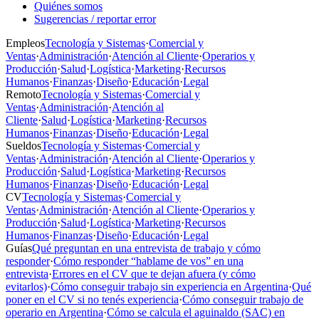
Quiénes somos
Sugerencias / reportar error
Empleos
Tecnología y Sistemas
·
Comercial y
Ventas
·
Administración
·
Atención al Cliente
·
Operarios y
Producción
·
Salud
·
Logística
·
Marketing
·
Recursos
Humanos
·
Finanzas
·
Diseño
·
Educación
·
Legal
Remoto
Tecnología y Sistemas
·
Comercial y
Ventas
·
Administración
·
Atención al
Cliente
·
Salud
·
Logística
·
Marketing
·
Recursos
Humanos
·
Finanzas
·
Diseño
·
Educación
·
Legal
Sueldos
Tecnología y Sistemas
·
Comercial y
Ventas
·
Administración
·
Atención al Cliente
·
Operarios y
Producción
·
Salud
·
Logística
·
Marketing
·
Recursos
Humanos
·
Finanzas
·
Diseño
·
Educación
·
Legal
CV
Tecnología y Sistemas
·
Comercial y
Ventas
·
Administración
·
Atención al Cliente
·
Operarios y
Producción
·
Salud
·
Logística
·
Marketing
·
Recursos
Humanos
·
Finanzas
·
Diseño
·
Educación
·
Legal
Guías
Qué preguntan en una entrevista de trabajo y cómo
responder
·
Cómo responder “hablame de vos” en una
entrevista
·
Errores en el CV que te dejan afuera (y cómo
evitarlos)
·
Cómo conseguir trabajo sin experiencia en Argentina
·
Qué
poner en el CV si no tenés experiencia
·
Cómo conseguir trabajo de
operario en Argentina
·
Cómo se calcula el aguinaldo (SAC) en