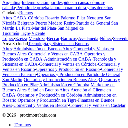
Argentina
·
Indemnización por despido sin causa: cómo se
calcula
·
Período de prueba laboral: cuánto dura y tus derechos
Ciudades
Buenos
Aires
·
CABA
·
Córdoba
·
Rosario
·
Palermo
·
Pilar
·
Neuquén
·
San
Nicolás
·
Belgrano
·
Puerto Madero
·
Retiro
·
Partido de General San
Martín
·
La Plata
·
Mar del Plata
·
San Miguel de
Tucumán
·
Tigre
·
Vicente
López
·
Ezeiza
·
Mendoza
·
Beccar
·
Barracas
·
Avellaneda
·
Núñez
·
Saavedr
Área × ciudad
Tecnología y Sistemas en Buenos
Aires
·
Administración en Buenos Aires
·
Comercial y Ventas en
Buenos Aires
·
Comercial y Ventas en CABA
·
Operarios y
Producción en CABA
·
Administración en CABA
·
Tecnología y
Sistemas en CABA
·
Comercial y Ventas en Córdoba
·
Comercial y
Ventas en Rosario
·
Operarios y Producción en Rosario
·
Comercial y
Ventas en Palermo
·
Operarios y Producción en Partido de General
San Martín
·
Operarios y Producción en Buenos Aires
·
Operarios y
Producción en Pilar
·
Administración en Córdoba
·
Marketing en
Buenos Aires
·
Salud en Buenos Aires
·
Atención al Cliente en
CABA
·
Operarios y Producción en Córdoba
·
Administración en
Rosario
·
Operarios y Producción en Tigre
·
Finanzas en Buenos
Aires
·
Comercial y Ventas en Beccar
·
Comercial y Ventas en Castelar
© 2026 · proximotrabajo.com
Términos