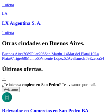
1
oferta
LA
LX Argentina S. A.
1
oferta
Otras ciudades en
Buenos Aires
.
Buenos Aires
3089
Pilar
206
San Martín
114
Mar del Plata
110
La
Plata
97
Tigre
68
Munro
65
Vicente López
62
Avellaneda
59
Ezeiza
54
Últimas
ofertas.
¿Te interesa
empleos en San Pedro
? Te avisamos por mail.
Avisarme
Relevador en Comercios en San Pedro BA