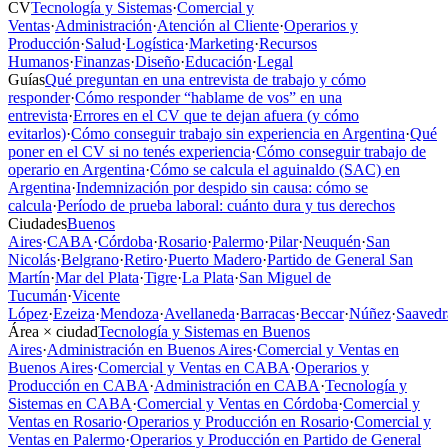
CV
Tecnología y Sistemas
·
Comercial y
Ventas
·
Administración
·
Atención al Cliente
·
Operarios y
Producción
·
Salud
·
Logística
·
Marketing
·
Recursos
Humanos
·
Finanzas
·
Diseño
·
Educación
·
Legal
Guías
Qué preguntan en una entrevista de trabajo y cómo
responder
·
Cómo responder “hablame de vos” en una
entrevista
·
Errores en el CV que te dejan afuera (y cómo
evitarlos)
·
Cómo conseguir trabajo sin experiencia en Argentina
·
Qué
poner en el CV si no tenés experiencia
·
Cómo conseguir trabajo de
operario en Argentina
·
Cómo se calcula el aguinaldo (SAC) en
Argentina
·
Indemnización por despido sin causa: cómo se
calcula
·
Período de prueba laboral: cuánto dura y tus derechos
Ciudades
Buenos
Aires
·
CABA
·
Córdoba
·
Rosario
·
Palermo
·
Pilar
·
Neuquén
·
San
Nicolás
·
Belgrano
·
Retiro
·
Puerto Madero
·
Partido de General San
Martín
·
Mar del Plata
·
Tigre
·
La Plata
·
San Miguel de
Tucumán
·
Vicente
López
·
Ezeiza
·
Mendoza
·
Avellaneda
·
Barracas
·
Beccar
·
Núñez
·
Saavedr
Área × ciudad
Tecnología y Sistemas en Buenos
Aires
·
Administración en Buenos Aires
·
Comercial y Ventas en
Buenos Aires
·
Comercial y Ventas en CABA
·
Operarios y
Producción en CABA
·
Administración en CABA
·
Tecnología y
Sistemas en CABA
·
Comercial y Ventas en Córdoba
·
Comercial y
Ventas en Rosario
·
Operarios y Producción en Rosario
·
Comercial y
Ventas en Palermo
·
Operarios y Producción en Partido de General