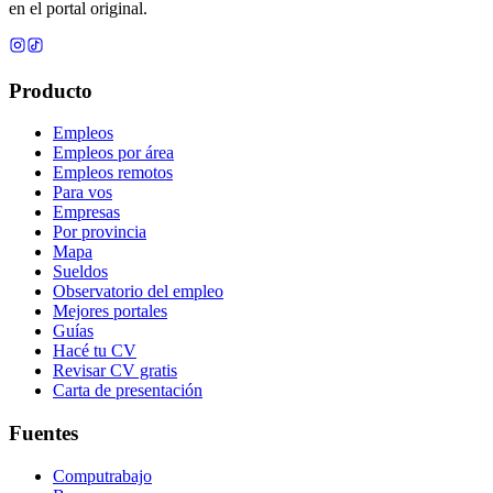
en el portal original.
Producto
Empleos
Empleos por área
Empleos remotos
Para vos
Empresas
Por provincia
Mapa
Sueldos
Observatorio del empleo
Mejores portales
Guías
Hacé tu CV
Revisar CV gratis
Carta de presentación
Fuentes
Computrabajo