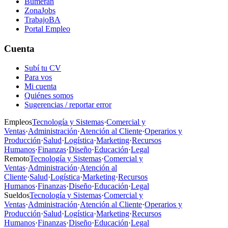
Bumeran
ZonaJobs
TrabajoBA
Portal Empleo
Cuenta
Subí tu CV
Para vos
Mi cuenta
Quiénes somos
Sugerencias / reportar error
Empleos
Tecnología y Sistemas
·
Comercial y
Ventas
·
Administración
·
Atención al Cliente
·
Operarios y
Producción
·
Salud
·
Logística
·
Marketing
·
Recursos
Humanos
·
Finanzas
·
Diseño
·
Educación
·
Legal
Remoto
Tecnología y Sistemas
·
Comercial y
Ventas
·
Administración
·
Atención al
Cliente
·
Salud
·
Logística
·
Marketing
·
Recursos
Humanos
·
Finanzas
·
Diseño
·
Educación
·
Legal
Sueldos
Tecnología y Sistemas
·
Comercial y
Ventas
·
Administración
·
Atención al Cliente
·
Operarios y
Producción
·
Salud
·
Logística
·
Marketing
·
Recursos
Humanos
·
Finanzas
·
Diseño
·
Educación
·
Legal