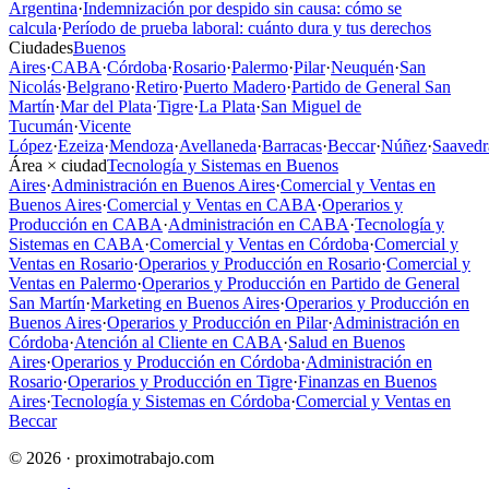
Argentina
·
Indemnización por despido sin causa: cómo se
calcula
·
Período de prueba laboral: cuánto dura y tus derechos
Ciudades
Buenos
Aires
·
CABA
·
Córdoba
·
Rosario
·
Palermo
·
Pilar
·
Neuquén
·
San
Nicolás
·
Belgrano
·
Retiro
·
Puerto Madero
·
Partido de General San
Martín
·
Mar del Plata
·
Tigre
·
La Plata
·
San Miguel de
Tucumán
·
Vicente
López
·
Ezeiza
·
Mendoza
·
Avellaneda
·
Barracas
·
Beccar
·
Núñez
·
Saavedr
Área × ciudad
Tecnología y Sistemas en Buenos
Aires
·
Administración en Buenos Aires
·
Comercial y Ventas en
Buenos Aires
·
Comercial y Ventas en CABA
·
Operarios y
Producción en CABA
·
Administración en CABA
·
Tecnología y
Sistemas en CABA
·
Comercial y Ventas en Córdoba
·
Comercial y
Ventas en Rosario
·
Operarios y Producción en Rosario
·
Comercial y
Ventas en Palermo
·
Operarios y Producción en Partido de General
San Martín
·
Marketing en Buenos Aires
·
Operarios y Producción en
Buenos Aires
·
Operarios y Producción en Pilar
·
Administración en
Córdoba
·
Atención al Cliente en CABA
·
Salud en Buenos
Aires
·
Operarios y Producción en Córdoba
·
Administración en
Rosario
·
Operarios y Producción en Tigre
·
Finanzas en Buenos
Aires
·
Tecnología y Sistemas en Córdoba
·
Comercial y Ventas en
Beccar
© 2026 · proximotrabajo.com