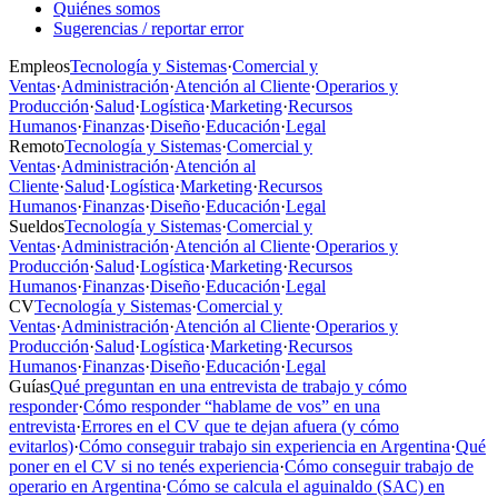
Quiénes somos
Sugerencias / reportar error
Empleos
Tecnología y Sistemas
·
Comercial y
Ventas
·
Administración
·
Atención al Cliente
·
Operarios y
Producción
·
Salud
·
Logística
·
Marketing
·
Recursos
Humanos
·
Finanzas
·
Diseño
·
Educación
·
Legal
Remoto
Tecnología y Sistemas
·
Comercial y
Ventas
·
Administración
·
Atención al
Cliente
·
Salud
·
Logística
·
Marketing
·
Recursos
Humanos
·
Finanzas
·
Diseño
·
Educación
·
Legal
Sueldos
Tecnología y Sistemas
·
Comercial y
Ventas
·
Administración
·
Atención al Cliente
·
Operarios y
Producción
·
Salud
·
Logística
·
Marketing
·
Recursos
Humanos
·
Finanzas
·
Diseño
·
Educación
·
Legal
CV
Tecnología y Sistemas
·
Comercial y
Ventas
·
Administración
·
Atención al Cliente
·
Operarios y
Producción
·
Salud
·
Logística
·
Marketing
·
Recursos
Humanos
·
Finanzas
·
Diseño
·
Educación
·
Legal
Guías
Qué preguntan en una entrevista de trabajo y cómo
responder
·
Cómo responder “hablame de vos” en una
entrevista
·
Errores en el CV que te dejan afuera (y cómo
evitarlos)
·
Cómo conseguir trabajo sin experiencia en Argentina
·
Qué
poner en el CV si no tenés experiencia
·
Cómo conseguir trabajo de
operario en Argentina
·
Cómo se calcula el aguinaldo (SAC) en