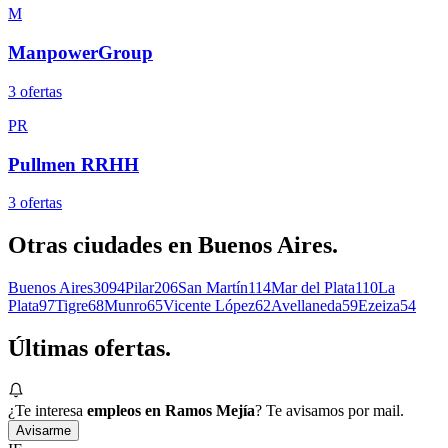
M
ManpowerGroup
3
oferta
s
PR
Pullmen RRHH
3
oferta
s
Otras ciudades en
Buenos Aires
.
Buenos Aires
3094
Pilar
206
San Martín
114
Mar del Plata
110
La
Plata
97
Tigre
68
Munro
65
Vicente López
62
Avellaneda
59
Ezeiza
54
Últimas
ofertas.
¿Te interesa
empleos en Ramos Mejía
? Te avisamos por mail.
Avisarme