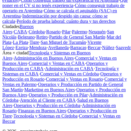
evitarlos)
·
Cómo conseguir trabajo sin experiencia en Argentina
·
Qué
poner en el CV si no tenés experiencia
·
Cómo conseguir trabajo de
operario en Argentina
·
Cómo se calcula el aguinaldo (SAC) en
Argentina
·
Indemnización por despido sin causa: cómo se
calcula
·
Período de prueba laboral: cuánto dura y tus derechos
Ciudades
Buenos
Aires
·
CABA
·
Córdoba
·
Rosario
·
Pilar
·
Palermo
·
Neuquén
·
San
Nicolás
·
Belgrano
·
Retiro
·
Partido de General San Martín
·
Mar del
Plata
·
La Plata
·
Tigre
·
San Miguel de Tucumán
·
Vicente
López
·
Ezeiza
·
Mendoza
·
Avellaneda
·
Barracas
·
Beccar
·
Núñez
·
Saavedr
Área × ciudad
Tecnología y Sistemas en Buenos
Aires
·
Administración en Buenos Aires
·
Comercial y Ventas en
Buenos Aires
·
Comercial y Ventas en CABA
·
Operarios y
Producción en CABA
·
Administración en CABA
·
Tecnología y
Sistemas en CABA
·
Comercial y Ventas en Córdoba
·
Operarios y
Producción en Rosario
·
Comercial y Ventas en Rosario
·
Comercial y
Ventas en Palermo
·
Operarios y Producción en Partido de General
San Martín
·
Marketing en Buenos Aires
·
Operarios y Producción en
Buenos Aires
·
Operarios y Producción en Pilar
·
Administración en
Córdoba
·
Atención al Cliente en CABA
·
Salud en Buenos
Aires
·
Operarios y Producción en Córdoba
·
Administración en
Rosario
·
Finanzas en Buenos Aires
·
Operarios y Producción en
Tigre
·
Tecnología y Sistemas en Córdoba
·
Comercial y Ventas en
Beccar