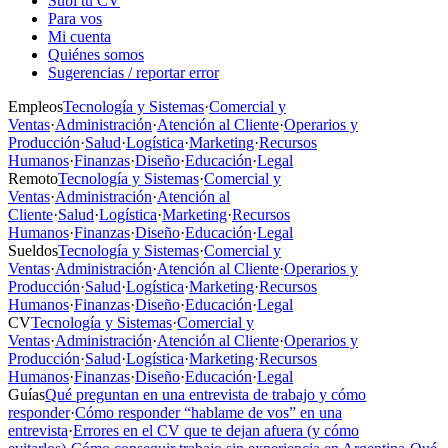
Subí tu CV
Para vos
Mi cuenta
Quiénes somos
Sugerencias / reportar error
Empleos
Tecnología y Sistemas
·
Comercial y
Ventas
·
Administración
·
Atención al Cliente
·
Operarios y
Producción
·
Salud
·
Logística
·
Marketing
·
Recursos
Humanos
·
Finanzas
·
Diseño
·
Educación
·
Legal
Remoto
Tecnología y Sistemas
·
Comercial y
Ventas
·
Administración
·
Atención al
Cliente
·
Salud
·
Logística
·
Marketing
·
Recursos
Humanos
·
Finanzas
·
Diseño
·
Educación
·
Legal
Sueldos
Tecnología y Sistemas
·
Comercial y
Ventas
·
Administración
·
Atención al Cliente
·
Operarios y
Producción
·
Salud
·
Logística
·
Marketing
·
Recursos
Humanos
·
Finanzas
·
Diseño
·
Educación
·
Legal
CV
Tecnología y Sistemas
·
Comercial y
Ventas
·
Administración
·
Atención al Cliente
·
Operarios y
Producción
·
Salud
·
Logística
·
Marketing
·
Recursos
Humanos
·
Finanzas
·
Diseño
·
Educación
·
Legal
Guías
Qué preguntan en una entrevista de trabajo y cómo
responder
·
Cómo responder “hablame de vos” en una
entrevista
·
Errores en el CV que te dejan afuera (y cómo