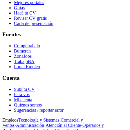
Mejores portales
Guías
Hacé tu CV
Revisar CV gratis
Carta de presentación
Fuentes
Computrabajo
Bumeran
ZonaJobs
TrabajoBA
Portal Empleo
Cuenta
Subí tu CV
Para vos
Mi cuenta
Quiénes somos
Sugerencias / reportar error
Empleos
Tecnología y Sistemas
·
Comercial y
Ventas
·
Administración
·
Atención al Cliente
·
Operarios y