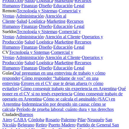
Producción
·
Salud
·
Logística
·
Marketing
·
Recursos
Humanos
·
Finanzas
·
Diseño
·
Educación
·
Legal
Remoto
Tecnología y Sistemas
·
Comercial y
Ventas
·
Administración
·
Atención al
Cliente
·
Salud
·
Logística
·
Marketing
·
Recursos
Humanos
·
Finanzas
·
Diseño
·
Educación
·
Legal
Sueldos
Tecnología y Sistemas
·
Comercial y
Ventas
·
Administración
·
Atención al Cliente
·
Operarios y
Producción
·
Salud
·
Logística
·
Marketing
·
Recursos
Humanos
·
Finanzas
·
Diseño
·
Educación
·
Legal
CV
Tecnología y Sistemas
·
Comercial y
Ventas
·
Administración
·
Atención al Cliente
·
Operarios y
Producción
·
Salud
·
Logística
·
Marketing
·
Recursos
Humanos
·
Finanzas
·
Diseño
·
Educación
·
Legal
Guías
Qué preguntan en una entrevista de trabajo y cómo
responder
·
Cómo responder “hablame de vos” en una
entrevista
·
Errores en el CV que te dejan afuera (y cómo
evitarlos)
·
Cómo conseguir trabajo sin experiencia en Argentina
·
Qué
poner en el CV si no tenés experiencia
·
Cómo conseguir trabajo de
operario en Argentina
·
Cómo se calcula el aguinaldo (SAC) en
Argentina
·
Indemnización por despido sin causa: cómo se
calcula
·
Período de prueba laboral: cuánto dura y tus derechos
Ciudades
Buenos
Aires
·
CABA
·
Córdoba
·
Rosario
·
Palermo
·
Pilar
·
Neuquén
·
San
Nicolás
·
Belgrano
·
Retiro
·
Puerto Madero
·
Partido de General San