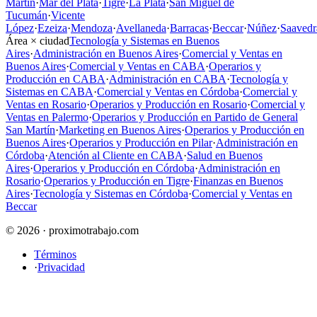
Martín
·
Mar del Plata
·
Tigre
·
La Plata
·
San Miguel de
Tucumán
·
Vicente
López
·
Ezeiza
·
Mendoza
·
Avellaneda
·
Barracas
·
Beccar
·
Núñez
·
Saavedr
Área × ciudad
Tecnología y Sistemas en Buenos
Aires
·
Administración en Buenos Aires
·
Comercial y Ventas en
Buenos Aires
·
Comercial y Ventas en CABA
·
Operarios y
Producción en CABA
·
Administración en CABA
·
Tecnología y
Sistemas en CABA
·
Comercial y Ventas en Córdoba
·
Comercial y
Ventas en Rosario
·
Operarios y Producción en Rosario
·
Comercial y
Ventas en Palermo
·
Operarios y Producción en Partido de General
San Martín
·
Marketing en Buenos Aires
·
Operarios y Producción en
Buenos Aires
·
Operarios y Producción en Pilar
·
Administración en
Córdoba
·
Atención al Cliente en CABA
·
Salud en Buenos
Aires
·
Operarios y Producción en Córdoba
·
Administración en
Rosario
·
Operarios y Producción en Tigre
·
Finanzas en Buenos
Aires
·
Tecnología y Sistemas en Córdoba
·
Comercial y Ventas en
Beccar
© 2026 · proximotrabajo.com
Términos
·
Privacidad