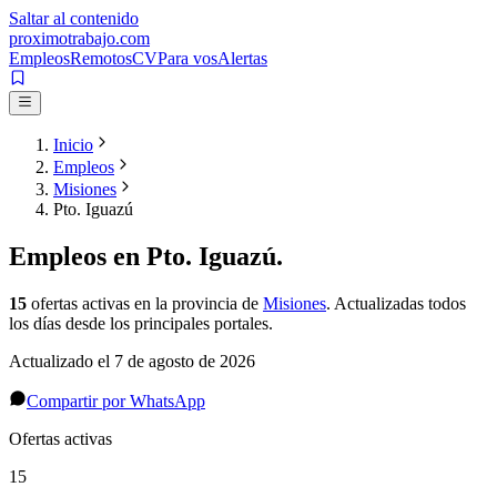
Saltar al contenido
proximotrabajo
.com
Empleos
Remotos
CV
Para vos
Alertas
Inicio
Empleos
Misiones
Pto. Iguazú
Empleos en
Pto. Iguazú
.
15
ofertas activas
en la provincia de
Misiones
. Actualizadas todos
los días desde los principales portales.
Actualizado el
7 de agosto de 2026
Compartir por WhatsApp
Ofertas activas
15