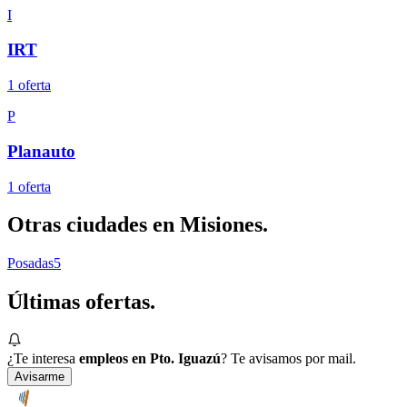
I
IRT
1
oferta
P
Planauto
1
oferta
Otras ciudades en
Misiones
.
Posadas
5
Últimas
ofertas.
¿Te interesa
empleos en Pto. Iguazú
? Te avisamos por mail.
Avisarme