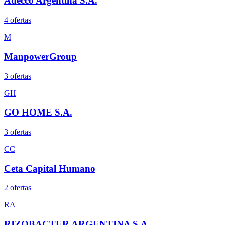
Adecco Argentina S.A.
4
oferta
s
M
ManpowerGroup
3
oferta
s
GH
GO HOME S.A.
3
oferta
s
CC
Ceta Capital Humano
2
oferta
s
RA
RIZOBACTER ARGENTINA S.A.