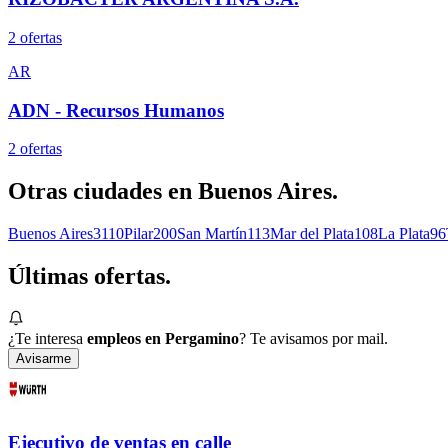
2
oferta
s
AR
ADN - Recursos Humanos
2
oferta
s
Otras ciudades en
Buenos Aires
.
Buenos Aires
3110
Pilar
200
San Martín
113
Mar del Plata
108
La Plata
96
Últimas
ofertas.
¿Te interesa
empleos en Pergamino
? Te avisamos por mail.
Avisarme
Ejecutivo de ventas en calle