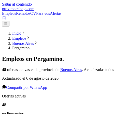
Saltar al contenido
proximotrabajo
.com
Empleos
Remotos
CV
Para vos
Alertas
Inicio
Empleos
Buenos Aires
Pergamino
Empleos en
Pergamino
.
48
ofertas activas
en la provincia de
Buenos Aires
. Actualizadas todos
Actualizado el
6 de agosto de 2026
Compartir por WhatsApp
Ofertas activas
48
en Pergamino