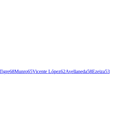
Tigre
68
Munro
65
Vicente López
62
Avellaneda
58
Ezeiza
53