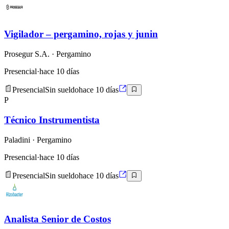
Vigilador – pergamino, rojas y junin
Prosegur S.A.
· Pergamino
Presencial
·
hace 10 días
Presencial
Sin sueldo
hace 10 días
P
Técnico Instrumentista
Paladini
· Pergamino
Presencial
·
hace 10 días
Presencial
Sin sueldo
hace 10 días
Analista Senior de Costos