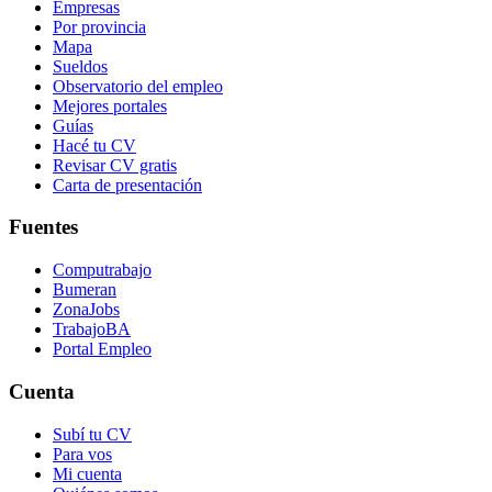
Empresas
Por provincia
Mapa
Sueldos
Observatorio del empleo
Mejores portales
Guías
Hacé tu CV
Revisar CV gratis
Carta de presentación
Fuentes
Computrabajo
Bumeran
ZonaJobs
TrabajoBA
Portal Empleo
Cuenta
Subí tu CV
Para vos
Mi cuenta