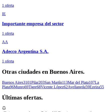
1
oferta
IE
Importante empresa del sector
1
oferta
AA
Adecco Argentina S.A.
1
oferta
Otras ciudades en
Buenos Aires
.
Buenos Aires
3101
Pilar
203
San Martín
113
Mar del Plata
107
La
Plata
96
Munro
69
Tigre
68
Vicente López
62
Avellaneda
59
Ezeiza
55
Últimas
ofertas.