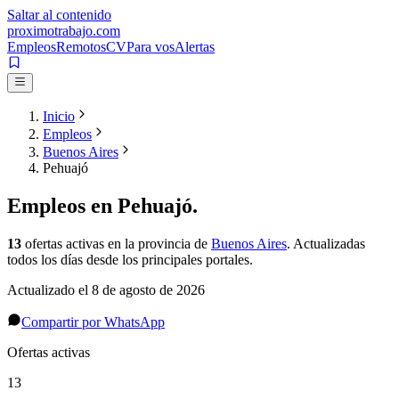
Saltar al contenido
proximotrabajo
.com
Empleos
Remotos
CV
Para vos
Alertas
Inicio
Empleos
Buenos Aires
Pehuajó
Empleos en
Pehuajó
.
13
ofertas activas
en la provincia de
Buenos Aires
. Actualizadas
todos los días desde los principales portales.
Actualizado el
8 de agosto de 2026
Compartir por WhatsApp
Ofertas activas
13