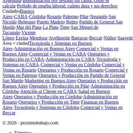
Argentina
·
Indemnización por despido sin causa: cómo se
calcula
·
Período de prueba laboral: cuánto dura y tus derechos
Ciudades
Buenos
Aires
·
CABA
·
Córdoba
·
Rosario
·
Palermo
·
Pilar
·
Neuquén
·
San
Nicolás
·
Belgrano
·
Puerto Madero
·
Retiro
·
Partido de General San
Martín
·
Mar del Plata
·
La Plata
·
Tigre
·
San Miguel de
Tucumán
·
Vicente
López
·
Ezeiza
·
Mendoza
·
Avellaneda
·
Barracas
·
Beccar
·
Núñez
·
Saavedr
Área × ciudad
Tecnología y Sistemas en Buenos
Aires
·
Administración en Buenos Aires
·
Comercial y Ventas en
Buenos Aires
·
Comercial y Ventas en CABA
·
Operarios y
Producción en CABA
·
Administración en CABA
·
Tecnología y
Sistemas en CABA
·
Comercial y Ventas en Córdoba
·
Comercial y
Ventas en Rosario
·
Operarios y Producción en Rosario
·
Comercial y
Ventas en Palermo
·
Operarios y Producción en Partido de General
San Martín
·
Marketing en Buenos Aires
·
Operarios y Producción en
Buenos Aires
·
Operarios y Producción en Pilar
·
Administración en
Córdoba
·
Atención al Cliente en CABA
·
Salud en Buenos
Aires
·
Operarios y Producción en Córdoba
·
Administración en
Rosario
·
Operarios y Producción en Tigre
·
Finanzas en Buenos
Aires
·
Tecnología y Sistemas en Córdoba
·
Comercial y Ventas en
Beccar
© 2026 · proximotrabajo.com
Términos