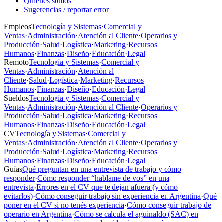
Quiénes somos
Sugerencias / reportar error
Empleos
Tecnología y Sistemas
·
Comercial y
Ventas
·
Administración
·
Atención al Cliente
·
Operarios y
Producción
·
Salud
·
Logística
·
Marketing
·
Recursos
Humanos
·
Finanzas
·
Diseño
·
Educación
·
Legal
Remoto
Tecnología y Sistemas
·
Comercial y
Ventas
·
Administración
·
Atención al
Cliente
·
Salud
·
Logística
·
Marketing
·
Recursos
Humanos
·
Finanzas
·
Diseño
·
Educación
·
Legal
Sueldos
Tecnología y Sistemas
·
Comercial y
Ventas
·
Administración
·
Atención al Cliente
·
Operarios y
Producción
·
Salud
·
Logística
·
Marketing
·
Recursos
Humanos
·
Finanzas
·
Diseño
·
Educación
·
Legal
CV
Tecnología y Sistemas
·
Comercial y
Ventas
·
Administración
·
Atención al Cliente
·
Operarios y
Producción
·
Salud
·
Logística
·
Marketing
·
Recursos
Humanos
·
Finanzas
·
Diseño
·
Educación
·
Legal
Guías
Qué preguntan en una entrevista de trabajo y cómo
responder
·
Cómo responder “hablame de vos” en una
entrevista
·
Errores en el CV que te dejan afuera (y cómo
evitarlos)
·
Cómo conseguir trabajo sin experiencia en Argentina
·
Qué
poner en el CV si no tenés experiencia
·
Cómo conseguir trabajo de
operario en Argentina
·
Cómo se calcula el aguinaldo (SAC) en